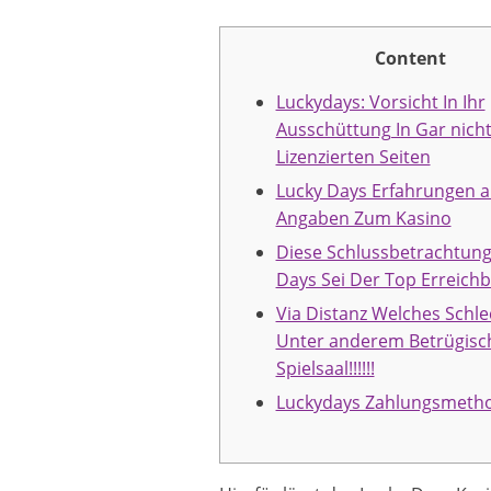
Content
Luckydays: Vorsicht In Ihr
Ausschüttung In Gar nich
Lizenzierten Seiten
Lucky Days Erfahrungen 
Angaben Zum Kasino
Diese Schlussbetrachtung
Days Sei Der Top Erreichb
Via Distanz Welches Schle
Unter anderem Betrügisc
Spielsaal!!!!!!
Luckydays Zahlungsmeth