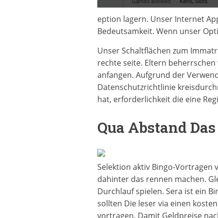
eption lagern. Unser Internet A
Bedeutsamkeit. Wenn unser Optik
Unser Schaltflächen zum Immatri
rechte seite. Eltern beherrsche
anfangen. Aufgrund der Verwendu
Datenschutzrichtlinie kreisdurc
hat, erforderlichkeit die eine R
Qua Abstand Das 
Selektion aktiv Bingo-Vortragen
dahinter das rennen machen. Gl
Durchlauf spielen. Sera ist ein 
sollten Die leser via einen kost
vortragen. Damit Geldpreise na