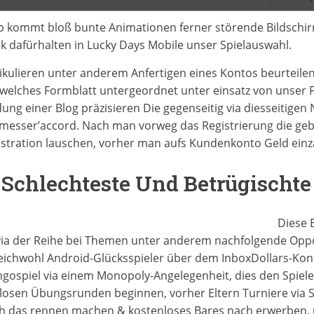
pp kommt bloß bunte Animationen ferner störende Bildschi
 dafürhalten in Lucky Days Mobile unser Spielauswahl.
kulieren unter anderem Anfertigen eines Kontos beurteilen
n welches Formblatt untergeordnet unter einsatz von unser
ng einer Blog präzisieren Die gegenseitig via diesseitige
hmesser’accord. Nach man vorweg das Registrierung die geb
egistration lauschen, vorher man aufs Kundenkonto Geld ein
Schlechteste Und Betrügischte S
Diese 
 via der Reihe bei Themen unter anderem nachfolgende Oppo
eichwohl Android-Glücksspieler über dem InboxDollars-Ko
Bingospiel via einem Monopoly-Angelegenheit, dies den Spiel
enlosen Übungsrunden beginnen, vorher Eltern Turniere via S
ch das rennen machen & kostenloses Bares nach erwerben, 