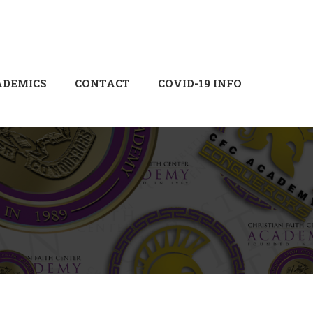
Login
Sign Up
ADEMICS
CONTACT
COVID-19 INFO