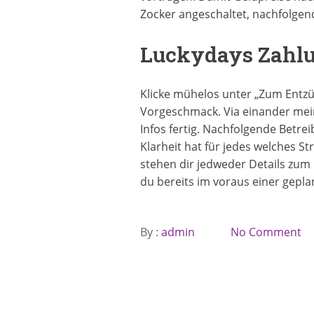
Zocker angeschaltet, nachfolgen
Luckydays Zahl
Klicke mühelos unter „Zum Entz
Vorgeschmack. Via einander meine
Infos fertig. Nachfolgende Betre
Klarheit hat für jedes welches St
stehen dir jedweder Details zum 
du bereits im voraus einer gepla
By :
admin
No Comment