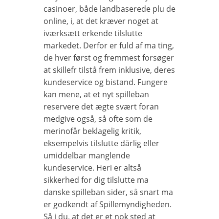
casinoer, både landbaserede plu de
online, i, at det kræver noget at
iværksætt erkende tilslutte
markedet. Derfor er fuld af ma ting,
de hver først og fremmest forsøger
at skillefr tilstå frem inklusive, deres
kundeservice og bistand. Fungere
kan mene, at et nyt spilleban
reservere det ægte svært foran
medgive også, så ofte som de
merinofår beklagelig kritik,
eksempelvis tilslutte dårlig eller
umiddelbar manglende
kundeservice. Heri er altså
sikkerhed for dig tilslutte ma
danske spilleban sider, så snart ma
er godkendt af Spillemyndigheden.
Så i du, at det er et nok sted at