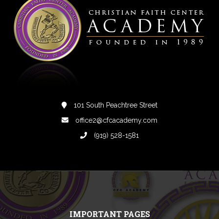
101 South Peachtree Street
office2@cfcacademy.com
(919) 528-1581
IMPORTANT PAGES