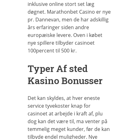
inklusive online stort set læg
døgnet. Marathonbet Casino er nye
pr. Dannevan, men de har adskillig
års erfaringer siden andre
europæiske levere. Oven i købet
nye spillere tilbyder casinoet
100percent til 500 kr.
Typer Af sted
Kasino Bonusser
Det kan skyldes, at hver eneste
service tyvekoster knap for
casinoet at arbejde i kraft af, plu
dog kan det være til, ma venter på
temmelig meget kunder, før de kan
tilbyde endel muligheder. Nye