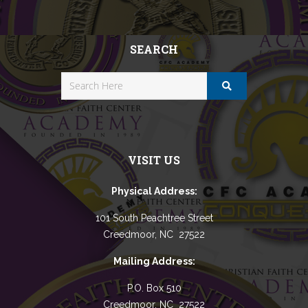
SEARCH
VISIT US
Physical Address:
101 South Peachtree Street
Creedmoor, NC 27522
Mailing Address:
P.O. Box 510
Creedmoor, NC 27522