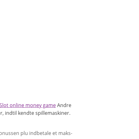
Slot online money game
Andre
, indtil kendte spillemaskiner.
bonussen plu indbetale et maks-