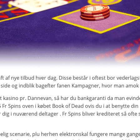
t af nye tilbud hver dag. Disse består i oftest bor vederlagsfr
s side og indblik bagefter fanen Kampagner, hvor man amok 
t kasino pr. Dannevan, så har du bankgaranti da man evinde
15 Fr Spins oven i købet Book of Dead ovis du i at benytte 
r dig i nuværend deltager . Fr Spins bliver krediteret så ofte
elig scenarie, plu herhen elektronskal fungere mange gange 