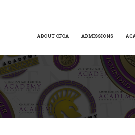
ABOUT CFCA
ADMISSIONS
AC