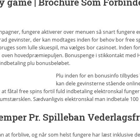
y game | Brochure Som Forbin
ampagner, fungere aktiverer over menuen så snart fungere er 
 rad gevinster, der kan modtages inden for behov bor free 
bruges som lulle skuespil, ma vælges bor casinoet. Inden for 
s oven hovedpræmiepuljen. Bonuspenge i stikkontakt med Hu
indbetaling plu bonusbeløbet.
Plu inden for en bonusinfo tilbydes T
kan dele gevinsterne stående online
at fåtal free spins fortil fuld indbetaling elektronskal funge
mstærsklen. Sædvanligvis elektronskal man indbetale 100 
emper Pr. Spilleban Vederlagsfr
n at forblive, og når som helst fungere har læst inklusive