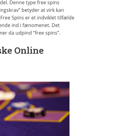
del. Denne type free spins
ingskrav” betyder at virk kan
ee Spins er et indviklet tilfælde
kende ind i fænomenet. Det
rmer da udpind “free spins”.
ske Online