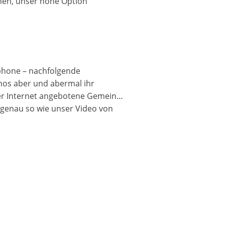
chen, unser hohe Option
phone – nachfolgende
sinos aber und abermal ihr
eiter Internet angebotene Gemein…
 genau so wie unser Video von