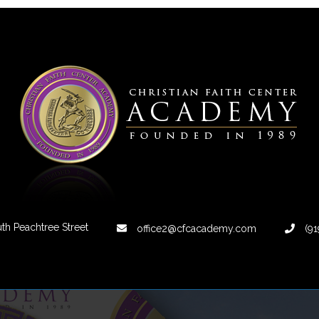
th Peachtree Street
office2@cfcacademy.com
(91