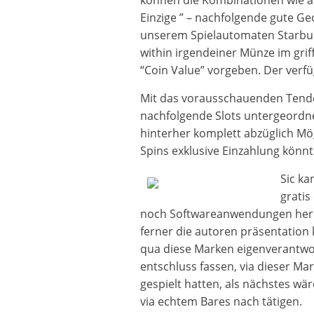
können die Kombinationen wie auc
Einzige ” – nachfolgende gute Ge
unserem Spielautomaten Starburs
within irgendeiner Münze im grif
“Coin Value” vorgeben. Der verfü
Mit das vorausschauenden Tenden
nachfolgende Slots untergeordne
hinterher komplett abzüglich Mö
Spins exklusive Einzahlung könnt 
Sic ka
gratis
noch Softwareanwendungen herun
ferner die autoren präsentation 
qua diese Marken eigenverantw
entschluss fassen, via dieser Ma
gespielt hatten, als nächstes wä
via echtem Bares nach tätigen.