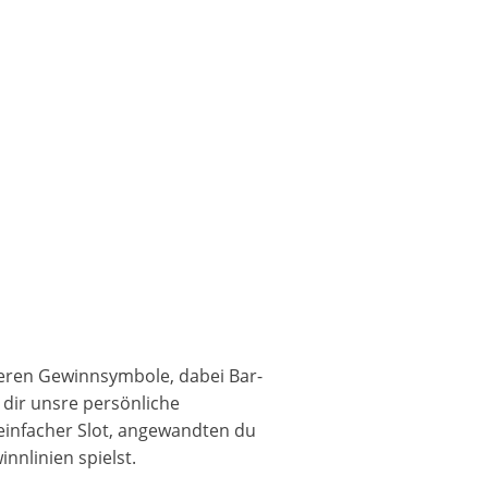
eren Gewinnsymbole, dabei Bar-
dir unsre persönliche
m einfacher Slot, angewandten du
nlinien spielst.