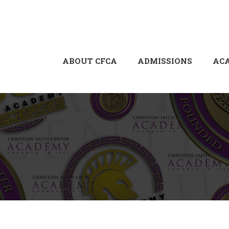
ABOUT CFCA
ADMISSIONS
AC