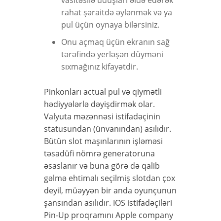
rahat şəraitdə əylənmək və ya
pul üçün oynaya bilərsiniz.
Onu açmaq üçün ekranın sağ
tərəfində yerləşən düyməni
sıxmağınız kifayətdir.
Pinkonları actual pul və qiymətli
hədiyyələrlə dəyişdirmək olar.
Valyuta məzənnəsi istifadəçinin
statusundan (ünvanından) asılıdır.
Bütün slot maşınlarının işləməsi
təsadüfi nömrə generatoruna
əsaslanır və buna görə də qalib
gəlmə ehtimalı seçilmiş slotdan çox
deyil, müəyyən bir anda oyunçunun
şansından asılıdır. IOS istifadəçiləri
Pin-Up proqramını Apple company