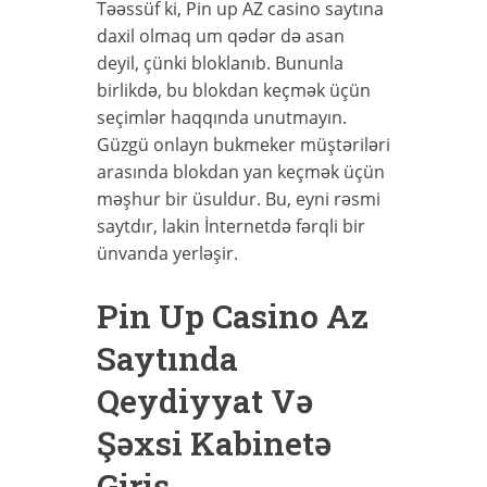
Təəssüf ki, Pin up AZ casino saytına
daxil olmaq um qədər də asan
deyil, çünki bloklanıb. Bununla
birlikdə, bu blokdan keçmək üçün
seçimlər haqqında unutmayın.
Güzgü onlayn bukmeker müştəriləri
arasında blokdan yan keçmək üçün
məşhur bir üsuldur. Bu, eyni rəsmi
saytdır, lakin İnternetdə fərqli bir
ünvanda yerləşir.
Pin Up Casino Az
Saytında
Qeydiyyat Və
Şəxsi Kabinetə
Giriş