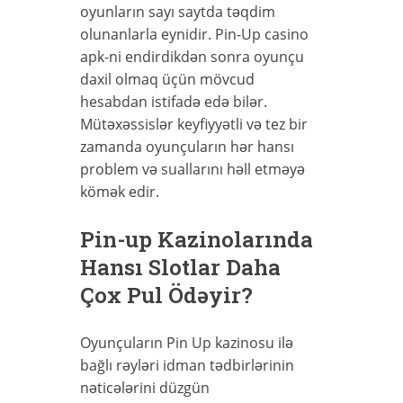
oyunların sayı saytda təqdim
olunanlarla eynidir. Pin-Up casino
apk-ni endirdikdən sonra oyunçu
daxil olmaq üçün mövcud
hesabdan istifadə edə bilər.
Mütəxəssislər keyfiyyətli və tez bir
zamanda oyunçuların hər hansı
problem və suallarını həll etməyə
kömək edir.
Pin-up Kazinolarında
Hansı Slotlar Daha
Çox Pul Ödəyir?
Oyunçuların Pin Up kazinosu ilə
bağlı rəyləri idman tədbirlərinin
nəticələrini düzgün