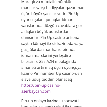
Maraqlı və müxtəlif mümkün
mərclər yaxşı hədiyyələr qazanmaq
üçün böyük şanslar verir. Pin Up
oyunu gələn qonaqlar idman
yarışlarında düzgün cavablara görə
aldıqları böyük uduşlardan
danışırlar. Pin Up casino arizona
saytın köməyi ilə siz kazinoda və ya
güzgülərdən hər hansı birində
idman mərclərini yerləşdirə
bilərsiniz. 255 AZN məbləğində
əmanəti artırmaq üçün oyunçuya
kazino Pin number Up casino-dən
əlavə uduş təqdim olunacaq
https://pin-up-casino-
azerbaycan.com
.
Pin-up onlayn kazinosu səxavətli
bonusları və hədiyyələri ilə tanınır