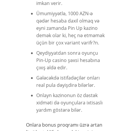
imkan verir.
Ümumiyyətlə, 1000 AZN-ə
qədər hesaba daxil olmaq və
eyni zamanda Pin Up kazino
demək olar ki, heç nə etməmək
üçün bir çox variant varifr?n.
Qeydiyyatdan sonra oyunçu
Pin-Up casino şəxsi hesabına
çıxış əldə edir.
Gələcəkdə istifadəçilər onları
real pula dəyişdirə bilərlər.
Onlayn kazinonun öz dəstək
xidməti də oyunçulara ixtisaslı
yardım göstərə bilər.
Onlara bonus proqramı üzrə artan