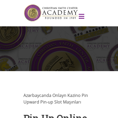
Azərbaycanda Onlayn Kazino Pin
Upward Pin-up Slot Maşınları
Pin Up Online