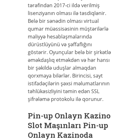
tərəfindən 2017-ci ildə verilmiş
lisenziyanın olması ilə təsdiqlənir.
Belə bir sənədin olması virtual
qumar müəssisəsinin müştərilərlə
maliyyə hesablaşmalarında
dürüstlüyünü və şəffaflığını
göstərir. Oyunçular belə bir şirkətlə
əməkdaşlıq etməkdən və hər hansı
bir şəkildə uduşlar almaqdan
qorxmaya bilərlər. Birincisi, sayt
istifadəçilərin şəxsi məlumatlarının
təhlükəsizliyini təmin edən SSL
şifrələmə protokolu ilə qorunur.
Pin-up Onlayn Kazino
Slot Maşınları Pin-up
Onlayn Kazinoda