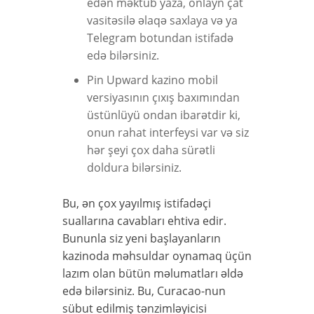
edən məktub yaza, onlayn çat
vasitəsilə əlaqə saxlaya və ya
Telegram botundan istifadə
edə bilərsiniz.
Pin Upward kazino mobil
versiyasının çıxış baxımından
üstünlüyü ondan ibarətdir ki,
onun rahat interfeysi var və siz
hər şeyi çox daha sürətli
doldura bilərsiniz.
Bu, ən çox yayılmış istifadəçi
suallarına cavabları ehtiva edir.
Bununla siz yeni başlayanların
kazinoda məhsuldar oynamaq üçün
lazım olan bütün məlumatları əldə
edə bilərsiniz. Bu, Curacao-nun
sübut edilmiş tənzimləyicisi