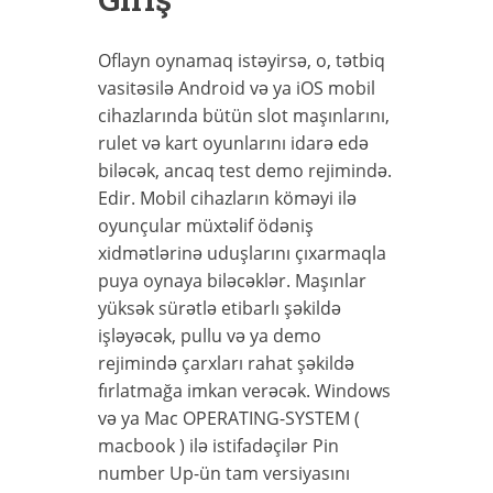
Oflayn oynamaq istəyirsə, o, tətbiq
vasitəsilə Android və ya iOS mobil
cihazlarında bütün slot maşınlarını,
rulet və kart oyunlarını idarə edə
biləcək, ancaq test demo rejimində.
Edir. Mobil cihazların köməyi ilə
oyunçular müxtəlif ödəniş
xidmətlərinə uduşlarını çıxarmaqla
puya oynaya biləcəklər. Maşınlar
yüksək sürətlə etibarlı şəkildə
işləyəcək, pullu və ya demo
rejimində çarxları rahat şəkildə
fırlatmağa imkan verəcək. Windows
və ya Mac OPERATING-SYSTEM (
macbook ) ilə istifadəçilər Pin
number Up-ün tam versiyasını