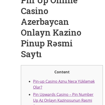
Casino
Azerbaycan ️
Onlayn Kazino
Pinup Rəsmi
Saytı
Content
Pin-up Casino Aznu Necə Yükləmək
Olar?
Pin Upwards Casino – Pin Number
Up Az Onlayn Kazinosunun Rəsmi