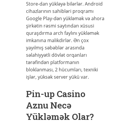
Store-dan yükləyə bilərlər. Android
cihazlarının sahibləri proqramı
Google Play-dən yükləmək və ahora
şirkətin rəsmi saytından xüsusi
quraşdırma arch faylını yükləmək
imkanına malikdirlər. Ən çox
yayılmış səbəblər arasında
səlahiyyətli dövlət orqanları
tərəfindən platformanın
bloklanması, 2 hücumları, texniki
işlər, yüksək server yükü var.
Pin-up Casino
Aznu Necə
Yükləmək Olar?