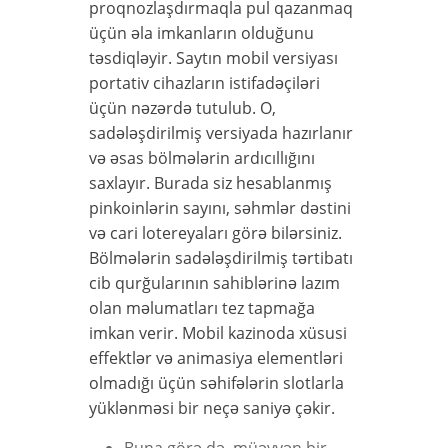
proqnozlaşdırmaqla pul qazanmaq
üçün əla imkanların olduğunu
təsdiqləyir. Saytın mobil versiyası
portativ cihazların istifadəçiləri
üçün nəzərdə tutulub. O,
sadələşdirilmiş versiyada hazırlanır
və əsas bölmələrin ardıcıllığını
saxlayır. Burada siz hesablanmış
pinkoinlərin sayını, səhmlər dəstini
və cari lotereyaları görə bilərsiniz.
Bölmələrin sadələşdirilmiş tərtibatı
cib qurğularının sahiblərinə lazım
olan məlumatları tez tapmağa
imkan verir. Mobil kazinoda xüsusi
effektlər və animasiya elementləri
olmadığı üçün səhifələrin slotlarla
yüklənməsi bir neçə saniyə çəkir.
Buna görə də, müəyyən bir