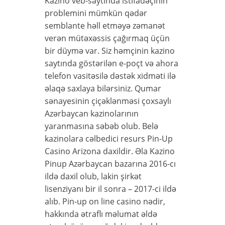
Kazino veb-saytında istifadəçinin
problemini mümkün qədər
semblante həll etməyə zəmanət
verən mütəxəssis çağırmaq üçün
bir düymə var. Siz həmçinin kazino
saytında göstərilən e-poçt və ahora
telefon vasitəsilə dəstək xidməti ilə
əlaqə saxlaya bilərsiniz. Qumar
sənayesinin çiçəklənməsi çoxsaylı
Azərbaycan kazinolarının
yaranmasına səbəb olub. Belə
kazinolara cəlbedici resurs Pin-Up
Casino Arizona daxildir. Əla Kazino
Pinup Azərbaycan bazarına 2016-cı
ildə daxil olub, lakin şirkət
lisenziyanı bir il sonra – 2017-ci ildə
alıb. Pin-up on line casino nədir,
hakkında ətraflı məlumat əldə