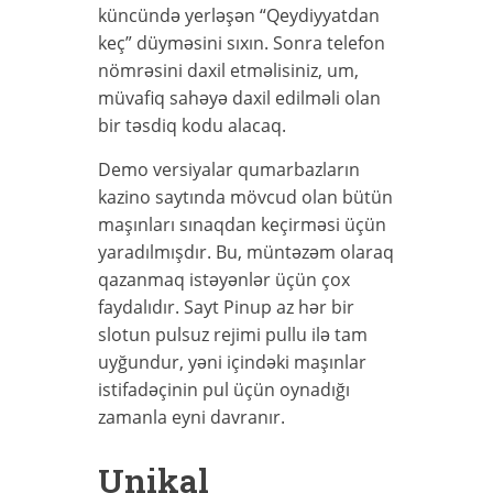
küncündə yerləşən “Qeydiyyatdan
keç” düyməsini sıxın. Sonra telefon
nömrəsini daxil etməlisiniz, um,
müvafiq sahəyə daxil edilməli olan
bir təsdiq kodu alacaq.
Demo versiyalar qumarbazların
kazino saytında mövcud olan bütün
maşınları sınaqdan keçirməsi üçün
yaradılmışdır. Bu, müntəzəm olaraq
qazanmaq istəyənlər üçün çox
faydalıdır. Sayt Pinup az hər bir
slotun pulsuz rejimi pullu ilə tam
uyğundur, yəni içindəki maşınlar
istifadəçinin pul üçün oynadığı
zamanla eyni davranır.
Unikal