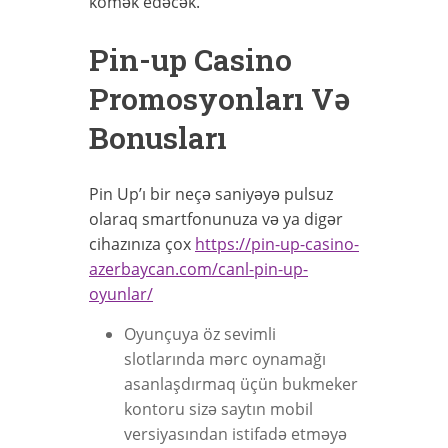
kömək edəcək.
Pin-up Casino
Promosyonları Və
Bonusları
Pin Up’ı bir neçə saniyəyə pulsuz
olaraq smartfonunuza və ya digər
cihazınıza çox
https://pin-up-casino-
azerbaycan.com/canl-pin-up-
oyunlar/
Oyunçuya öz sevimli
slotlarında mərc oynamağı
asanlaşdırmaq üçün bukmeker
kontoru sizə saytın mobil
versiyasından istifadə etməyə