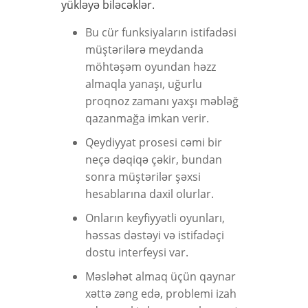
yükləyə biləcəklər.
Bu cür funksiyaların istifadəsi
müştərilərə meydanda
möhtəşəm oyundan həzz
almaqla yanaşı, uğurlu
proqnoz zamanı yaxşı məbləğ
qazanmağa imkan verir.
Qeydiyyat prosesi cəmi bir
neçə dəqiqə çəkir, bundan
sonra müştərilər şəxsi
hesablarına daxil olurlar.
Onların keyfiyyətli oyunları,
həssas dəstəyi və istifadəçi
dostu interfeysi var.
Məsləhət almaq üçün qaynar
xəttə zəng edə, problemi izah