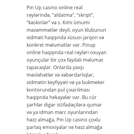
Pin Up casino online real
rəylərində, “aldatma”, “skript”,
“kəskinlər” və s. Kimi ümumi
məzəmmətlər deyil, oyun klubunun
xidməti haqqında xüsusi jarqon və
konkret məlumatlar var. Pinup
online haqqında real rəyləri oxuyan
oyunçular bir çox faydalı məlumat
tapacaqlar. Onlarda yaxşı
məsləhətlər və xəbərdarlıqlar,
xidmətin keyfiyyəti və ya bukmeker
kontorundan pul çıxarılması
haqqında hekayələr var. Bu cür
şərhlər digər istifadəçilərə qumar
və ya idman mərc oyunlarından
həzz almağa, Pin Up casino çoxlu
parlaq emosiyalar və həzz almağa