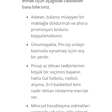
etmək üçün aşağıdaki cədvəldən
baxa bilərsiniz.
Adətən, balansı müəyyən bir
məbləğlə doldurmalı və ahora
promosyon kodunu
kopyalamalısınız.
Ümumiyyətlə, Pin-Up onlayn
kazinoda oynamaq üçün xoş
bir yerdir.
Pinup az idman tədbirlərinin
böyük bir seçimini bəyənir,
hətta Gal futbolu, netbol, ​​
atışma, 3×3 basketbol kimi
nadir idman növlərinə mərclər
var.
Mövcud hesablaşma xidmətləri
vasitəsilə uduşları əldə edərək