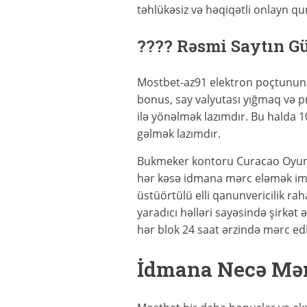
təhlükəsiz və həqiqətli onlayn q
???? Rəsmi Saytın G
Mostbet-az91 elektron poçtunun 
bonus, say valyutası yığmaq və p
ilə yönəlmək lazımdır. Bu halda 
gəlmək lazımdır.
Bukmeker kontoru Curacao Oyun Ko
hər kəsə idmana mərc eləmək imka
üstüörtülü elli qanunvericilik ra
yaradıcı həlləri sayəsində şirkət 
hər blok 24 saat ərzində mərc edil
İdmana Necə Mə