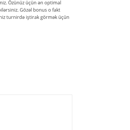
iniz. Özünüz üçün ən optimal
lərsiniz. Gözəl bonus o fakt
niz turnirdə iştirak görmək üçün