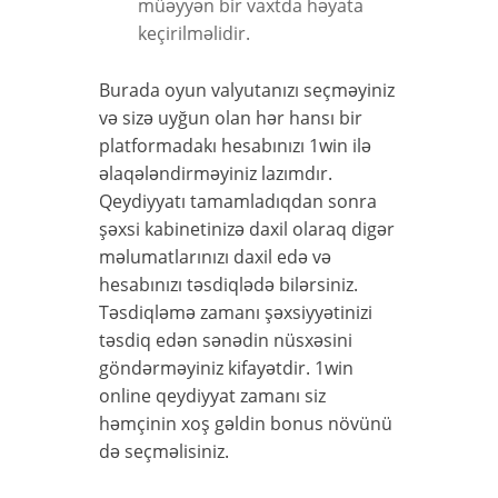
müəyyən bir vaxtda həyata
keçirilməlidir.
Burada oyun valyutanızı seçməyiniz
və sizə uyğun olan hər hansı bir
platformadakı hesabınızı 1win ilə
əlaqələndirməyiniz lazımdır.
Qeydiyyatı tamamladıqdan sonra
şəxsi kabinetinizə daxil olaraq digər
məlumatlarınızı daxil edə və
hesabınızı təsdiqlədə bilərsiniz.
Təsdiqləmə zamanı şəxsiyyətinizi
təsdiq edən sənədin nüsxəsini
göndərməyiniz kifayətdir. 1win
online qeydiyyat zamanı siz
həmçinin xoş gəldin bonus növünü
də seçməlisiniz.