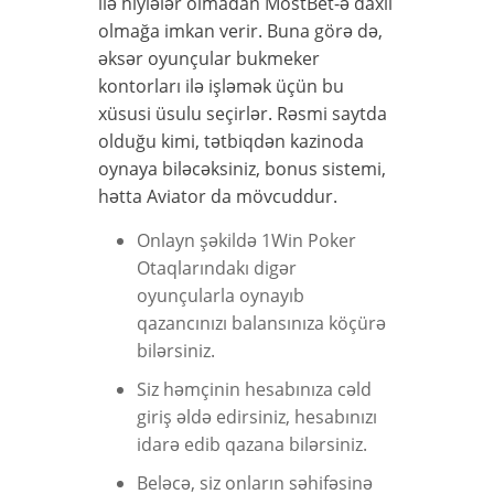
ilə hiylələr olmadan MostBet-ə daxil
olmağa imkan verir. Buna görə də,
əksər oyunçular bukmeker
kontorları ilə işləmək üçün bu
xüsusi üsulu seçirlər. Rəsmi saytda
olduğu kimi, tətbiqdən kazinoda
oynaya biləcəksiniz, bonus sistemi,
hətta Aviator da mövcuddur.
Onlayn şəkildə 1Win Poker
Otaqlarındakı digər
oyunçularla oynayıb
qazancınızı balansınıza köçürə
bilərsiniz.
Siz həmçinin hesabınıza cəld
giriş əldə edirsiniz, hesabınızı
idarə edib qazana bilərsiniz.
Beləcə, siz onların səhifəsinə