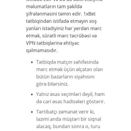
məlumatların tam şəkildə
şifrələnməsini təmin edir. 1xBet
tətbiqindən istifadə etməyin xoş
yanları istədiyiniz hər yerdən mərc
etmək, sürətli mərc təcrübəsi və
VPN tətbiqlərinə ehtiyac
qalmamasıdır.
Tətbiqdə matçın səhifəsində
mərc etmək üçün əlçatan olan
bütün bazarların siyahısını
görə bilərsiniz.
Yalnız əsas seçimləri deyil, həm
də cari əsas hadisələri göstərir.
Tərtibatçı zəmanət verir ki,
lazımi anda müştəri bir siqnal
alacaq, bundan sonra o, turu