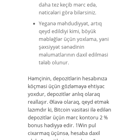
daha tez keçib mərc edə,
nəticələri görə bilərsiniz.
Yeganə məhdudiyyət, artıq
qeyd edildiyi kimi, böyük
məbləğlər üçün yoxlama, yəni
şəxsiyyət sənədinin
məlumatlarının daxil edilməsi
tələb olunur.
Həmçinin, depozitlərin hesabınıza
köçməsi üçün gözləməyə ehtiyac
yoxdur, depozitlər anlıq olaraq
reallaşır. Əlavə olaraq, qeyd etmək
lazımdır ki, Bitcoin vasitəsi ilə edilən
depozitlər üçün mərc kontoru 2 %
bonus hədiyyə edir. 1Win pul
cixarmaq üçünsə, hesaba daxil