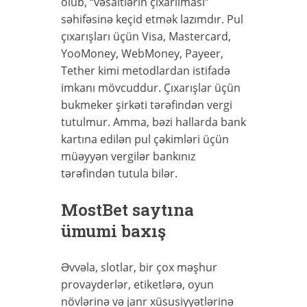
olub, “vəsaitlərin çıxarılması”
səhifəsinə keçid etmək lazımdır. Pul
çıxarışları üçün Visa, Mastercard,
YooMoney, WebMoney, Payeer,
Tether kimi metodlardan istifadə
imkanı mövcuddur. Çıxarışlar üçün
bukmeker şirkəti tərəfindən vergi
tutulmur. Amma, bəzi hallarda bank
kartına edilən pul çəkimləri üçün
müəyyən vergilər bankınız
tərəfindən tutula bilər.
MostBet saytına
ümumi baxış
Əvvəla, slotlar, bir çox məşhur
provayderlər, etiketlərə, oyun
növlərinə və janr xüsusiyyətlərinə