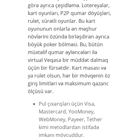
görə ayrıca çeşidləmə. Lotereyalar,
kart oyunları, P2P qumar döyüşləri,
rulet, sürətli oyunlar. Bu kart
oyununun onlarla ən məşhur
növlərini özündə birləşdirən ayrıca
böyük poker bölməsi. Bu, bütün
müxtəlif qumar əyləncələri ilə
virtual Veqasa bir müddət dalmaq
üçün bir fürsətdir. Kart masası və
ya rulet olsun, hər bir mövqenin öz
giriş limitləri və maksimum qazanc
ölçüsü var.
Pul çıxarışları üçün Visa,
Mastercard, YooMoney,
WebMoney, Payeer, Tether
kimi metodlardan istifadə
imkanı mövcuddur.