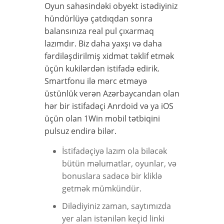
Oyun sahəsindəki obyekt istədiyiniz
hündürlüyə çatdıqdan sonra
balansınıza real pul çıxarmaq
lazımdır. Biz daha yaxşı və daha
fərdiləşdirilmiş xidmət təklif etmək
üçün kukilərdən istifadə edirik.
Smartfonu ilə mərc etməyə
üstünlük verən Azərbaycandan olan
hər bir istifadəçi Anrdoid və ya iOS
üçün olan 1Win mobil tətbiqini
pulsuz endirə bilər.
İstifadəçiyə lazım ola biləcək
bütün məlumatlar, oyunlar, və
bonuslara sadəcə bir kliklə
getmək mümkündür.
Dilədiyiniz zaman, saytımızda
yer alan istənilən keçid linki