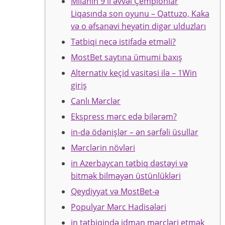
Milanın 9 il əvvəl Çempionlar
Liqasında son oyunu – Qattuzo, Kaka
və o əfsanəvi heyətin digər ulduzları
Tətbiqi necə istifadə etməli?
MostBet saytına ümumi baxış
Alternativ keçid vasitəsi ilə – 1Win
giriş
Canlı Mərclər
Ekspress mərc edə bilərəm?
in-də ödənişlər – ən sərfəli üsullar
Mərclərin növləri
in Azerbaycan tətbiq dəstəyi və
bitmək bilməyən üstünlükləri
Qeydiyyat və MostBet-ə
Populyar Mərc Hadisələri
in tətbiqində idman mərcləri etmək