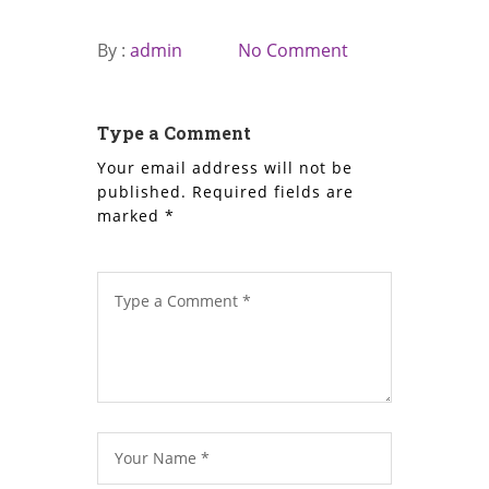
By :
admin
No Comment
Type a Comment
Your email address will not be
published.
Required fields are
marked
*