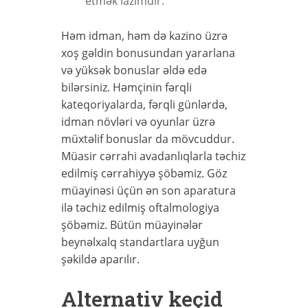
etmək lazımdır.
Həm idman, həm də kazino üzrə
xoş gəldin bonusundan yararlana
və yüksək bonuslar əldə edə
bilərsiniz. Həmçinin fərqli
kateqoriyalarda, fərqli günlərdə,
idman növləri və oyunlar üzrə
müxtəlif bonuslar da mövcuddur.
Müasir cərrahi avadanlıqlarla təchiz
edilmiş cərrahiyyə şöbəmiz. Göz
müayinəsi üçün ən son aparatura
ilə təchiz edilmiş oftalmologiya
şöbəmiz. Bütün müayinələr
beynəlxalq standartlara uyğun
şəkildə aparılır.
Alternativ keçid