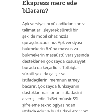
Ekspress mərc edə
bilərəm?
Apk versiyasını yüklədikdən sonra
təlimatları izləyərək sürətli bir
şəkildə mobil cihazınızda
quraşdıracaqsınız. Apk versiyası
bukmekerin özünə məxsus və
bukmekerin masaüstü versiyasında
dəstəklənən çox sayda xüsusiyyət
burada da keçərlidir. Tətbiqlər
sürətli şəkildə çalışır və
istifadəçilərini məmnun etməyi
bacarır. Çox sayda funksiyanın
dəstəklənməsi onun istifadəsini
əlverişli edir. 1xBet müasir SSL
şifrələmə texnologiyasından
istifadə edir və bu da daxil etdiyiniz