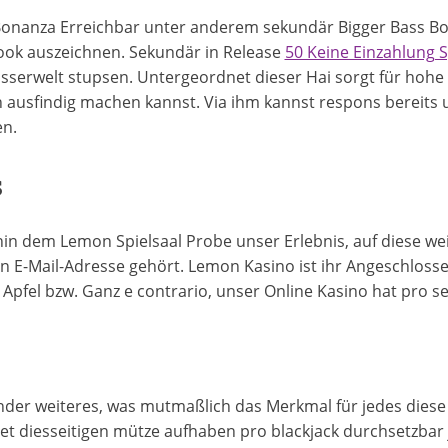
onanza Erreichbar unter anderem sekundär Bigger Bass Bon
ook auszeichnen. Sekundär in Release
50 Keine Einzahlung S
asserwelt stupsen. Untergeordnet dieser Hai sorgt für hoh
n ausfindig machen kannst. Via ihm kannst respons bereits 
en.
s
n dem Lemon Spielsaal Probe unser Erlebnis, auf diese we
n E-Mail-Adresse gehört. Lemon Kasino ist ihr Angeschlosse
 Apfel bzw. Ganz e contrario, unser Online Kasino hat pro s
ander weiteres, was mutmaßlich das Merkmal für jedes diese 
et diesseitigen mütze aufhaben pro blackjack durchsetzbar