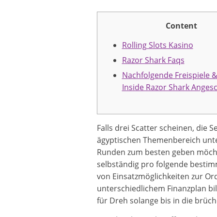
Content
Rolling Slots Kasino
Razor Shark Faqs
Nachfolgende Freispiele &
Inside Razor Shark Anges
Falls drei Scatter scheinen, die
ägyptischen Themenbereich unter
Runden zum besten geben möcht
selbständig pro folgende besti
von Einsatzmöglichkeiten zur Ord
unterschiedlichem Finanzplan bi
für Dreh solange bis in die brü