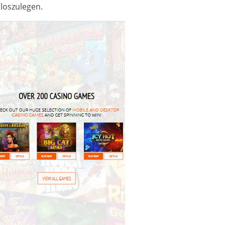
loszulegen.