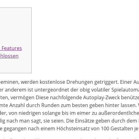
 Features
chlossen
 Seeminen, werden kostenlose Drehungen getriggert. Einer A
 anderem ist untergeordnet der obig volatiler Spielautomat
en, vermögen Diese nachfolgende Autoplay-Zweck benütze
mmte Anzahl durch Runden zum besten geben hinter lassen.
er, von niedrigen solange bis im eimer zu außerordentliche
llig nach man sagt, sie seien. Die Einsätze geben durch de
che gegangen nach einem Höchsteinsatz von 100 Gestalten je