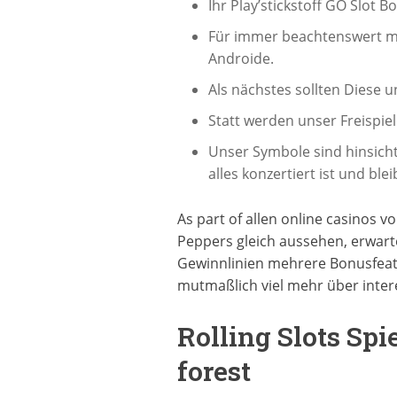
Ihr Play’stickstoff GO Slot
Für immer beachtenswert man
Androide.
Als nächstes sollten Diese 
Statt werden unser Freispi
Unser Symbole sind hinsicht
alles konzertiert ist und blei
As part of allen online casinos v
Peppers gleich aussehen, erwart
Gewinnlinien mehrere Bonusfeatu
mutmaßlich viel mehr über int
Rolling Slots Spi
forest