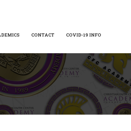
Login
Sign Up
ADEMICS
CONTACT
COVID-19 INFO