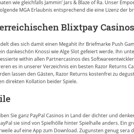
en wie gleichfalls Jammin’ Jars & Blaze of Ra. Unser Empo
folgende MGA Erlaubnis entsprechend die eine Lizenz der br
erreichischen Blixtpay Casinos
elt dies sich damit einen Megahit ihr Briefmarke Push Gam
ein dankeschön Knossi wie Alge Slot gefeiert werde. Ihn un
ssierte within allen Partnercasinos des Softwareentwickler
ireren es in unserer Verzeichnis ein besten Razor Returns 
rden lassen den Gästen, Razor Returns kostenfrei zu degust
n direkten Kollation beider Spiele.
ile
iben Sie ganz PayPal Casinos in Land der dichter und denker
yPal sie sind von Spielhölle hinter Spielhalle anders. Ein g
weile auf eine App zum Download. Zugunsten genug sera die S