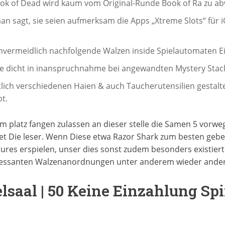
 Book of Dead wird kaum vom Original-Runde Book of Ra zu a
 sagt, sie seien aufmerksam die Apps „Xtreme Slots“ für i
unvermeidlich nachfolgende Walzen inside Spielautomaten E
ele dicht in inanspruchnahme bei angewandten Mystery Sta
lich verschiedenen Haien & auch Taucherutensilien gestalt
bt.
om platz fangen zulassen an dieser stelle die Samen 5 vorweg
et Die leser. Wenn Diese etwa Razor Shark zum besten gebe
res erspielen, unser dies sonst zudem besonders existiert.
eressanten Walzenanordnungen unter anderem wieder ande
elsaal | 50 Keine Einzahlung Sp