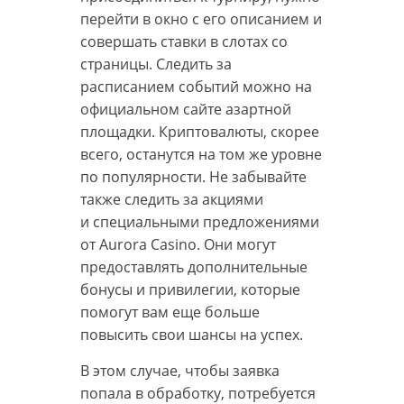
перейти в окно с его описанием и
совершать ставки в слотах со
страницы. Следить за
расписанием событий можно на
официальном сайте азартной
площадки. Криптовалюты, скорее
всего, останутся на том же уровне
по популярности. Не забывайте
также следить за акциями
и специальными предложениями
от Aurora Casino. Они могут
предоставлять дополнительные
бонусы и привилегии, которые
помогут вам еще больше
повысить свои шансы на успех.
В этом случае, чтобы заявка
попала в обработку, потребуется