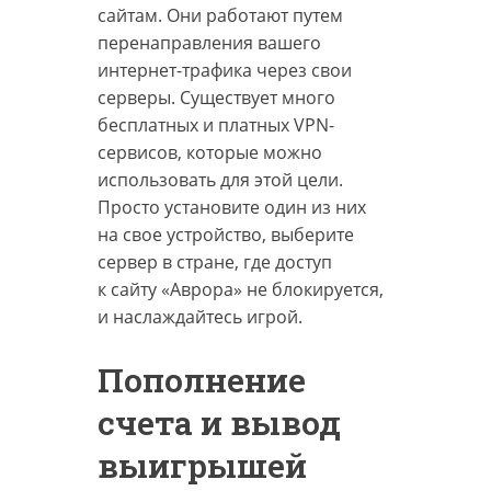
сайтам. Они работают путем
перенаправления вашего
интернет-трафика через свои
серверы. Существует много
бесплатных и платных VPN-
сервисов, которые можно
использовать для этой цели.
Просто установите один из них
на свое устройство, выберите
сервер в стране, где доступ
к сайту «Аврора» не блокируется,
и наслаждайтесь игрой.
Пополнение
счета и вывод
выигрышей