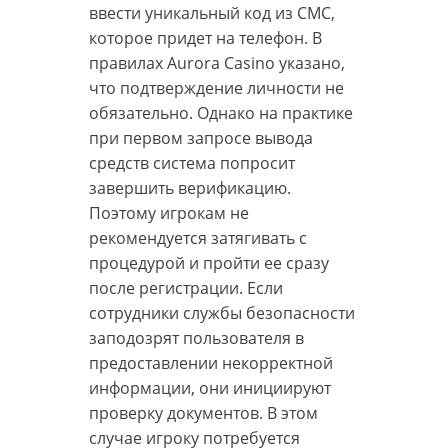
ввести уникальный код из СМС,
которое придет на телефон. В
правилах Aurora Casino указано,
что подтверждение личности не
обязательно. Однако на практике
при первом запросе вывода
средств система попросит
завершить верификацию.
Поэтому игрокам не
рекомендуется затягивать с
процедурой и пройти ее сразу
после регистрации. Если
сотрудники службы безопасности
заподозрят пользователя в
предоставлении некорректной
информации, они инициируют
проверку документов. В этом
случае игроку потребуется