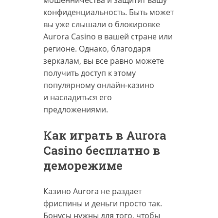
конфиденциальность. Быть может
вы уже слышали о блокировке
Aurora Casino в вашей стране или
регионе. Однако, благодаря
зеркалам, вы все равно можете
получить доступ к этому
популярному онлайн-казино
и насладиться его
предложениями.
Как играть в Aurora
Casino бесплатно в
деморежиме
Казино Aurora не раздает
фриспины и деньги просто так.
Бонусы нужны для того, чтобы