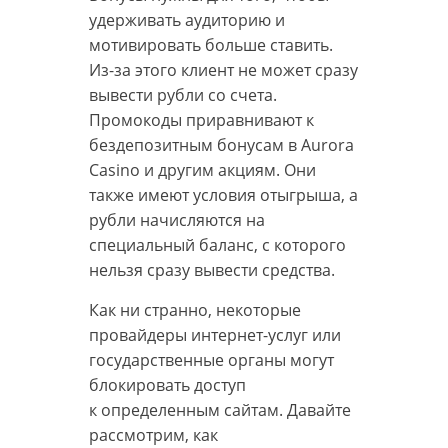
удерживать аудиторию и
мотивировать больше ставить.
Из-за этого клиент не может сразу
вывести рубли со счета.
Промокоды приравнивают к
бездепозитным бонусам в Aurora
Casino и другим акциям. Они
также имеют условия отыгрыша, а
рубли начисляются на
специальный баланс, с которого
нельзя сразу вывести средства.
Как ни странно, некоторые
провайдеры интернет-услуг или
государственные органы могут
блокировать доступ
к определенным сайтам. Давайте
рассмотрим, как