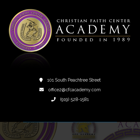
101 South Peachtree Street
office2@cfcacademy.com
(919) 528-1581