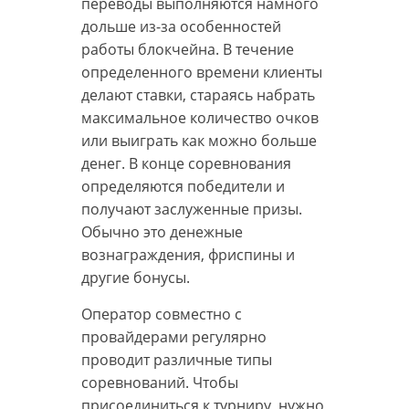
переводы выполняются намного
дольше из-за особенностей
работы блокчейна. В течение
определенного времени клиенты
делают ставки, стараясь набрать
максимальное количество очков
или выиграть как можно больше
денег. В конце соревнования
определяются победители и
получают заслуженные призы.
Обычно это денежные
вознаграждения, фриспины и
другие бонусы.
Оператор совместно с
провайдерами регулярно
проводит различные типы
соревнований. Чтобы
присоединиться к турниру, нужно