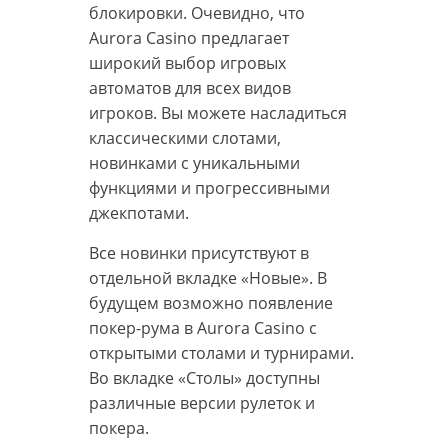
блокировки. Очевидно, что
Aurora Casino предлагает
широкий выбор игровых
автоматов для всех видов
игроков. Вы можете насладиться
классическими слотами,
новинками с уникальными
функциями и прогрессивными
джекпотами.
Все новинки присутствуют в
отдельной вкладке «Новые». В
будущем возможно появление
покер-рума в Aurora Casino с
открытыми столами и турнирами.
Во вкладке «Столы» доступны
различные версии рулеток и
покера.