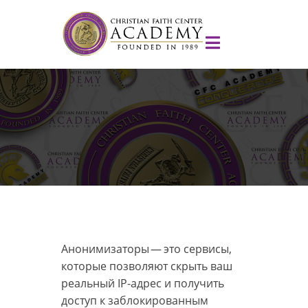
Анонимизаторы — это сервисы,
которые позволяют скрыть ваш
реальный IP-адрес и получить
доступ к заблокированным