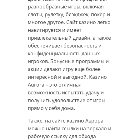
разнообразные игры, включая
слоты, рулетку, блэкджек, покер и
многое другое. Сайт казино легко
навигируется и имеет
привлекательный дизайн, а также
обеспечивает безопасность и
конфиденциальность данных
игроков. Бонусные программы и
акции делают игру еще более
интересной и выгодной. Казино
Aurora – это отличная
возможность испытать удачу и
получить удовольствие от игры
прямо у себя дома.
Также, на сайте казино Аврора
можно найти ссылки на зеркало и
рабочую ссылку для обхода