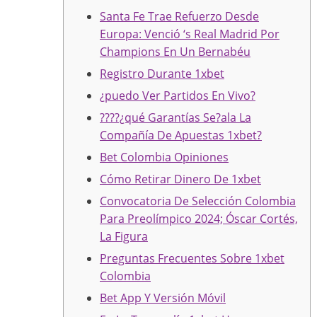
Santa Fe Trae Refuerzo Desde
Europa: Venció ‘s Real Madrid Por
Champions En Un Bernabéu
Registro Durante 1xbet
¿puedo Ver Partidos En Vivo?
????¿qué Garantías Se?ala La
Compañía De Apuestas 1xbet?
Bet Colombia Opiniones
Cómo Retirar Dinero De 1xbet
Convocatoria De Selección Colombia
Para Preolímpico 2024; Óscar Cortés,
La Figura
Preguntas Frecuentes Sobre 1xbet
Colombia
Bet App Y Versión Móvil