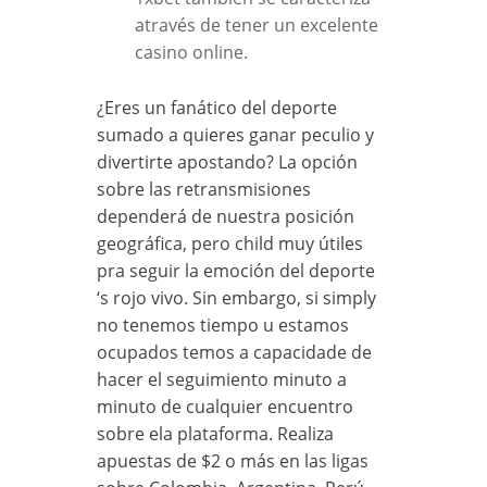
através de tener un excelente
casino online.
¿Eres un fanático del deporte
sumado a quieres ganar peculio y
divertirte apostando? La opción
sobre las retransmisiones
dependerá de nuestra posición
geográfica, pero child muy útiles
pra seguir la emoción del deporte
‘s rojo vivo. Sin embargo, si simply
no tenemos tiempo u estamos
ocupados temos a capacidade de
hacer el seguimiento minuto a
minuto de cualquier encuentro
sobre ela plataforma. Realiza
apuestas de $2 o más en las ligas