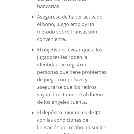
bancarias.
Asegúrese de haber activado
el bono, luego employ un
método sobre transacción
conveniente.
El objetivo es evitar que a los
jugadores les roben la
identidad, ze registren
personas que tiene problemas
de juego compulsivo y
asegurarse que los retiros
vayan directamente al dueño
de los angeles cuenta.
El depósito mínimo es de $1
con las condiciones de
liberación del recibo no suelen