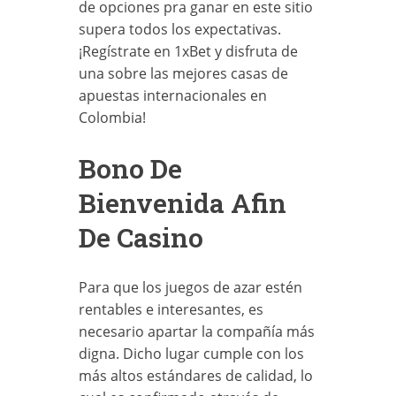
de opciones pra ganar en este sitio
supera todos los expectativas.
¡Regístrate en 1xBet y disfruta de
una sobre las mejores casas de
apuestas internacionales en
Colombia!
Bono De
Bienvenida Afin
De Casino
Para que los juegos de azar estén
rentables e interesantes, es
necesario apartar la compañía más
digna. Dicho lugar cumple con los
más altos estándares de calidad, lo