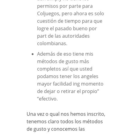
permisos por parte para
Coljuegos, pero ahora es solo
cuestión de tiempo para que
logre el pasado bueno por
part de las autoridades
colombianas.
Además de eso tiene mis
métodos de gusto más
completos así que usted
podamos tener los angeles
mayor facilidad ing momento
de dejar o retirar el propio”
“efectivo.
Una vez o qual nos hemos inscrito,
tenemos claro todos los métodos
de gusto y conocemos las