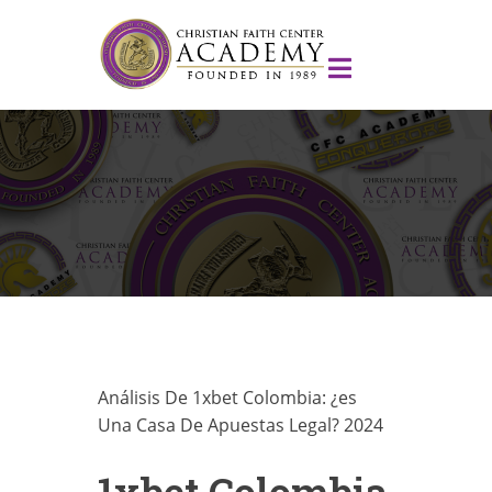
Análisis De 1xbet Colombia: ¿es
Una Casa De Apuestas Legal? 2024
1xbet Colombia