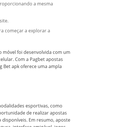
 proporcionando a mesma
ite.
ra começar a explorar a
são móvel foi desenvolvida com um
 celular. Com a Pagbet apostas
Pag Bet apk oferece uma ampla
modalidades esportivas, como
portunidade de realizar apostas
o disponíveis. Em resumo, aposte