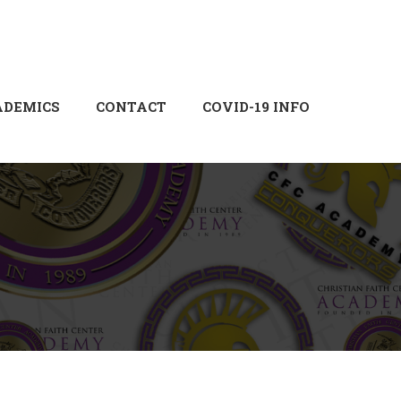
Login
Sign Up
ADEMICS
CONTACT
COVID-19 INFO