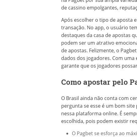
na PagBet por sua ampla variedad
de cassino empolgantes, reputaç
Após escolher o tipo de aposta 
transação. No app, o usuário tem
destaques da casa de apostas qu
podem ser um atrativo emocionan
de apostas. Felizmente, o Pagbe
dados dos jogadores. Com uma eq
garante que os jogadores possam
Como apostar pelo P
O Brasil ainda não conta com cer
pergunta se esse é um bom site 
nessa plataforma online. É semp
escolhida, pois podem existir re
O Pagbet se esforça ao máx