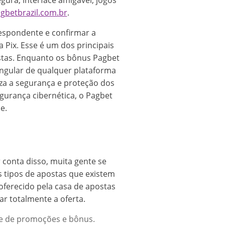
ura, interface amigável, jogos
agbetbrazil.com.br
.
respondente e confirmar a
 Pix. Esse é um dos principais
ostas. Enquanto os bônus Pagbet
angular de qualquer plataforma
za a segurança e proteção dos
gurança cibernética, o Pagbet
e.
 conta disso, muita gente se
s tipos de apostas que existem
ferecido pela casa de apostas
ar totalmente a oferta.
ie de promoções e bônus.