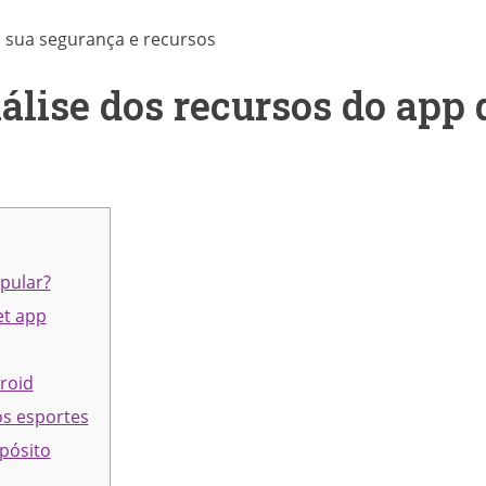
s sua segurança e recursos
álise dos recursos do app
pular?
et app
roid
os esportes
pósito