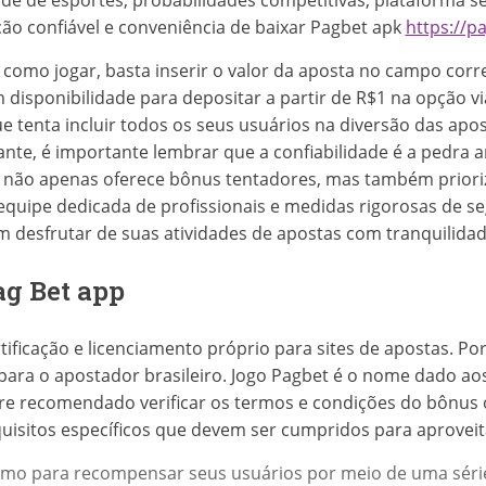
e de esportes, probabilidades competitivas, plataforma seg
ão confiável e conveniência de baixar Pagbet apk
https://p
e como jogar, basta inserir o valor da aposta no campo cor
 disponibilidade para depositar a partir de R$1 na opção via
e tenta incluir todos os seus usuários na diversão das ap
te, é importante lembrar que a confiabilidade é a pedra 
t não apenas oferece bônus tentadores, mas também priori
uipe dedicada de profissionais e medidas rigorosas de se
 desfrutar de suas atividades de apostas com tranquilidad
ag Bet app
tificação e licenciamento próprio para sites de apostas. Por
para o apostador brasileiro. Jogo Pagbet é o nome dado ao
re recomendado verificar os termos e condições do bônus o
quisitos específicos que devem ser cumpridos para aproveit
imo para recompensar seus usuários por meio de uma sér