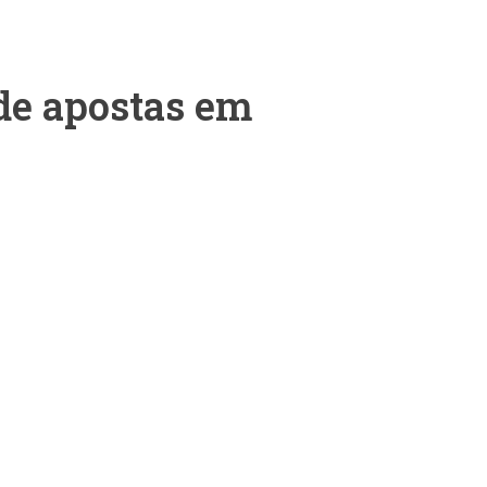
 de apostas em