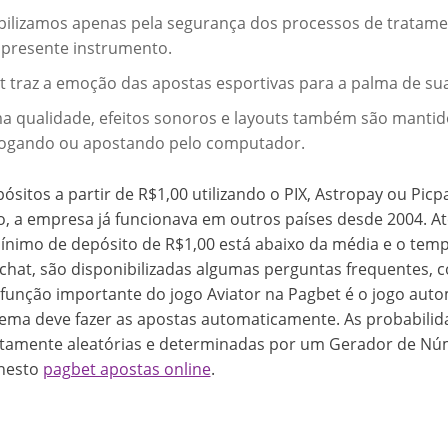
bilizamos apenas pela segurança dos processos de tratam
o presente instrumento.
t traz a emoção das apostas esportivas para a palma de su
 qualidade, efeitos sonoros e layouts também são mantid
jogando ou apostando pelo computador.
pósitos a partir de R$1,00 utilizando o PIX, Astropay ou Pi
to, a empresa já funcionava em outros países desde 2004. A
 mínimo de depósito de R$1,00 está abaixo da média e o te
 chat, são disponibilizadas algumas perguntas frequentes,
função importante do jogo Aviator na Pagbet é o jogo autom
ema deve fazer as apostas automaticamente. As probabilid
etamente aleatórias e determinadas por um Gerador de Núm
onesto
pagbet apostas online
.