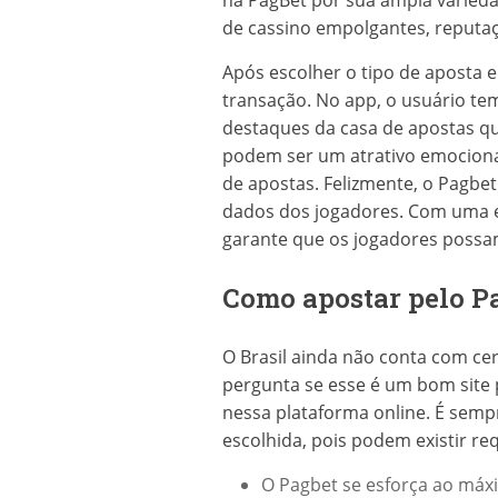
na PagBet por sua ampla variedad
de cassino empolgantes, reputaç
Após escolher o tipo de aposta 
transação. No app, o usuário tem
destaques da casa de apostas qu
podem ser um atrativo emocionan
de apostas. Felizmente, o Pagbe
dados dos jogadores. Com uma eq
garante que os jogadores possam
Como apostar pelo P
O Brasil ainda não conta com cer
pergunta se esse é um bom site 
nessa plataforma online. É semp
escolhida, pois podem existir re
O Pagbet se esforça ao máx