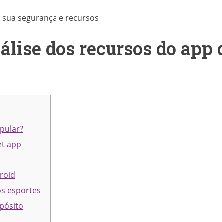
s sua segurança e recursos
álise dos recursos do app
pular?
et app
roid
os esportes
pósito