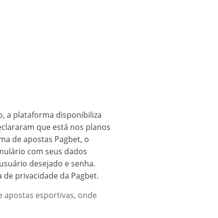
 a plataforma disponibiliza
eclararam que está nos planos
rma de apostas Pagbet, o
rmulário com seus dados
usuário desejado e senha.
a de privacidade da Pagbet.
e apostas esportivas, onde