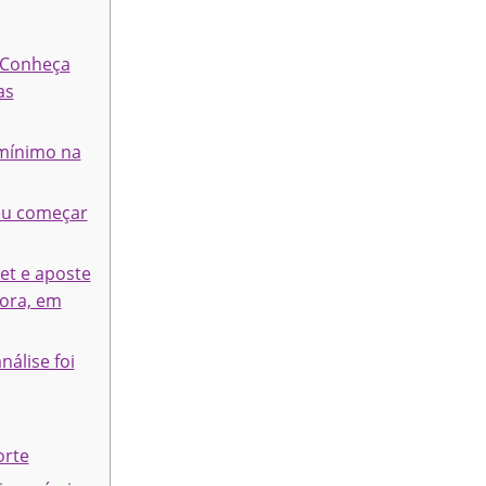
 Conheça
as
 mínimo na
eu começar
bet e aposte
ora, em
nálise foi
orte