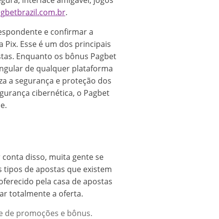
ura, interface amigável, jogos
agbetbrazil.com.br
.
respondente e confirmar a
 Pix. Esse é um dos principais
ostas. Enquanto os bônus Pagbet
angular de qualquer plataforma
za a segurança e proteção dos
gurança cibernética, o Pagbet
e.
 conta disso, muita gente se
s tipos de apostas que existem
ferecido pela casa de apostas
ar totalmente a oferta.
ie de promoções e bônus.