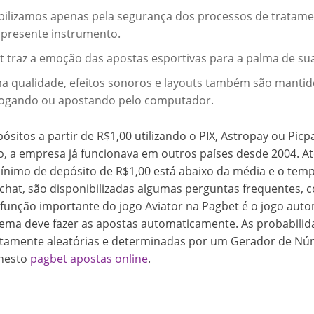
bilizamos apenas pela segurança dos processos de tratam
o presente instrumento.
t traz a emoção das apostas esportivas para a palma de su
 qualidade, efeitos sonoros e layouts também são mantid
jogando ou apostando pelo computador.
pósitos a partir de R$1,00 utilizando o PIX, Astropay ou Pi
to, a empresa já funcionava em outros países desde 2004. A
 mínimo de depósito de R$1,00 está abaixo da média e o te
 chat, são disponibilizadas algumas perguntas frequentes,
função importante do jogo Aviator na Pagbet é o jogo autom
ema deve fazer as apostas automaticamente. As probabilid
etamente aleatórias e determinadas por um Gerador de Núm
onesto
pagbet apostas online
.