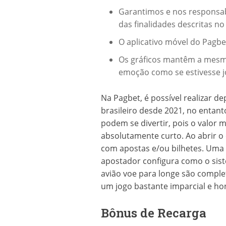
Garantimos e nos responsa
das finalidades descritas n
O aplicativo móvel do Pagbe
Os gráficos mantêm a mesma
emoção como se estivesse 
Na Pagbet, é possível realizar de
brasileiro desde 2021, no entan
podem se divertir, pois o valor
absolutamente curto. Ao abrir o
com apostas e/ou bilhetes. Uma 
apostador configura como o sist
avião voe para longe são compl
um jogo bastante imparcial e h
Bônus de Recarga