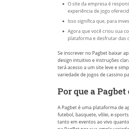
O site da empresa é respon
experiência de jogo oferecid
Isso significa que, para inv
Agora que você criou sua co
plataforma e desfrutar das 
Se inscrever no Pagbet baixar ap
design intuitivo e instruções cla
terá acesso a um site leve e sim
variedade de jogos de cassino par
Por que a Pagbet 
A Pagbet é uma plataforma de ap
futebol, basquete, vôlei, e-spo
tanto em eventos ao vivo quanto