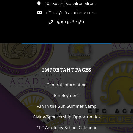
101 South Peachtree Street
office2@cfcacademy.com
(919) 528-1581
IMPORTANT PAGES
General Information
Employment
Fun In the Sun Summer Camp
Giving/Sponsorship Opportunities
CFC Academy School Calendar