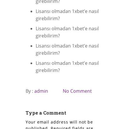
girebilirim?
Lisansı olmadan 1xbet’e nasıl
girebilirim?
Lisansı olmadan 1xbet’e nasıl
girebilirim?
Lisansı olmadan 1xbet’e nasıl
girebilirim?
Lisansı olmadan 1xbet’e nasıl
girebilirim?
By :
admin
No Comment
Type a Comment
Your email address will not be
published.
Required fields are