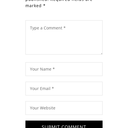
marked
*