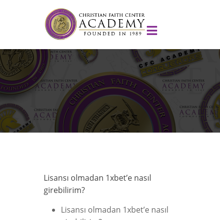
Lisansı olmadan 1xbet’e nasıl
girebilirim?
Lisansı olmadan 1xbet’e nasıl