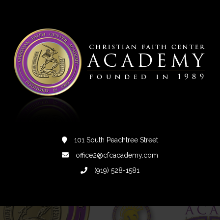
101 South Peachtree Street
office2@cfcacademy.com
(919) 528-1581