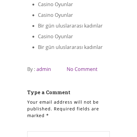
Casino Oyunlar
Casino Oyunlar
Bir gün uluslararası kadınlar
Casino Oyunlar
Bir gün uluslararası kadınlar
By :
admin
No Comment
Type a Comment
Your email address will not be
published.
Required fields are
marked
*