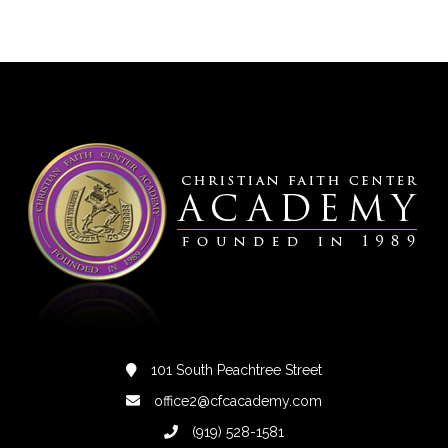
101 South Peachtree Street
office2@cfcacademy.com
(919) 528-1581