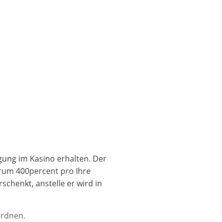
ung im Kasino erhalten. Der
um 400percent pro Ihre
schenkt, anstelle er wird in
ordnen.