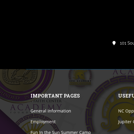
101 Sou
IMPORTANT PAGES
USEF
General Information
NC Oppo
Employment
Jupiter
Fun In the Sun Summer Camp