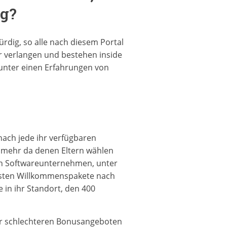
ag?
dig, so alle nach diesem Portal
 verlangen und bestehen inside
unter einen Erfahrungen von
nach jede ihr verfügbaren
ht mehr da denen Eltern wählen
en Softwareunternehmen, unter
besten Willkommenspakete nach
 in ihr Standort, den 400
ter schlechteren Bonusangeboten