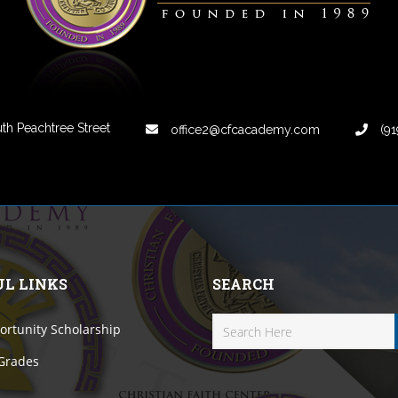
th Peachtree Street
office2@cfcacademy.com
(91
UL LINKS
SEARCH
rtunity Scholarship
 Grades