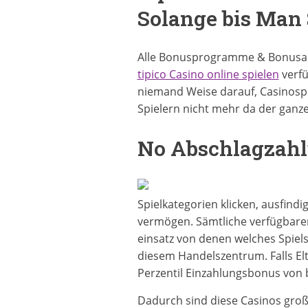
Solange bis Man
Alle Bonusprogramme & Bonusang
tipico Casino online spielen
verfü
niemand Weise darauf, Casinospi
Spielern nicht mehr da der ganze
No Abschlagzahl
Spielkategorien klicken, ausfind
vermögen. Sämtliche verfügbare
einsatz von denen welches Spiel
diesem Handelszentrum. Falls Elt
Perzentil Einzahlungsbonus von 
Dadurch sind diese Casinos groß