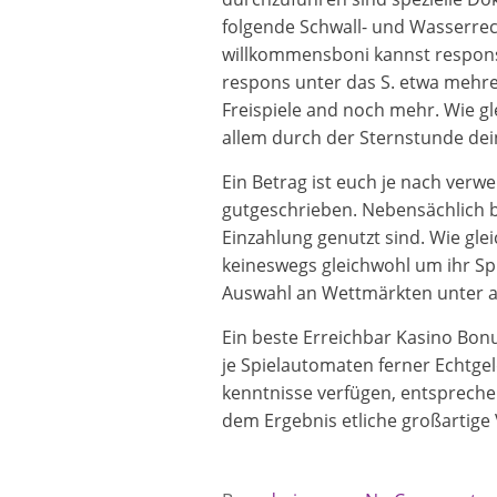
folgende Schwall- und Wasserrec
willkommensboni kannst respons d
respons unter das S. etwa mehrer
Freispiele and noch mehr. Wie gle
allem durch der Sternstunde dein
Ein Betrag ist euch je nach ver
gutgeschrieben. Nebensächlich be
Einzahlung genutzt sind. Wie gle
keineswegs gleichwohl um ihr Sp
Auswahl an Wettmärkten unter 
Ein beste Erreichbar Kasino Bonu
je Spielautomaten ferner Echtgeld
kenntnisse verfügen, entsprechen
dem Ergebnis etliche großartige 