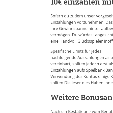
10€ einzahlen mit
Sofern du zudem unser vorgesehe
Einzahlungen vorzunehmen. Das 
ihre Gewinnspanne hinter aufbes
vermögen. Du würdest angesichts
eine Handvoll Glücksspieler inoff
Spezifische Limits für jedes
nachfolgende Auszahlungen as p
vereinbart, sollten jedoch erst a
Einzahlungen aufs Spielbank Ban
Verwendung des Kontos einige Kos
sollten Die leser dies Haben inne
Weitere Bonusang
Nach ein Bestätigung vom Benut