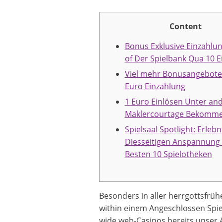
Content
Bonus Exklusive Einzahlun
of Der Spielbank Qua 10 E
Viel mehr Bonusangebote 
Euro Einzahlung
1 Euro Einlösen Unter a
Maklercourtage Bekomm
Spielsaal Spotlight: Erlebn
Diesseitigen Anspannung 
Besten 10 Spielotheken
Besonders in aller herrgottsfrühe
within einem Angeschlossen Spie
wide web-Casinos bereits unser A