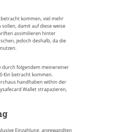
n betracht kommen, viel mehr
ollen, damit auf diese weise
iften assimilieren hinter
chen, jedoch deshalb, da die
 nutzen.
se durch folgendem meinereiner
0 €in betracht kommen.
Durchaus handhaben within der
ysafecard Wallet strapazieren,
ng
klusive Einzahlung, angewandten