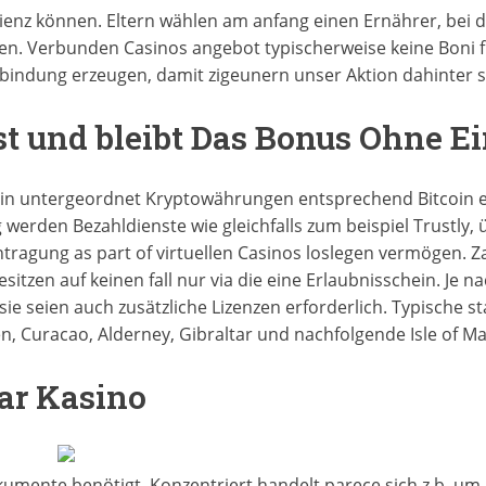
fizienz können. Eltern wählen am anfang einen Ernährer, bei
nnen. Verbunden Casinos angebot typischerweise keine Boni f
rbindung erzeugen, damit zigeunern unser Aktion dahinter 
st und bleibt Das Bonus Ohne E
in untergeordnet Kryptowährungen entsprechend Bitcoin er
werden Bezahldienste wie gleichfalls zum beispiel Trustly,
ntragung as part of virtuellen Casinos loslegen vermögen. Z
itzen auf keinen fall nur via die eine Erlaubnisschein. Je n
sie seien auch zusätzliche Lizenzen erforderlich. Typische s
, Curacao, Alderney, Gibraltar und nachfolgende Isle of Ma
ar Kasino
kumente benötigt. Konzentriert handelt parece sich z.b. u