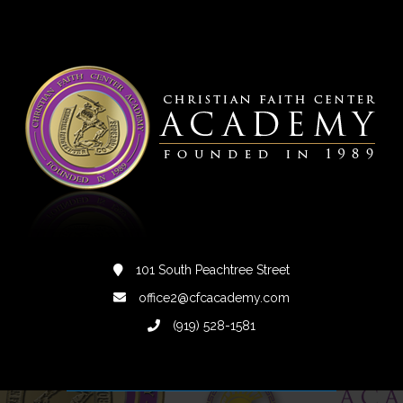
101 South Peachtree Street
office2@cfcacademy.com
(919) 528-1581