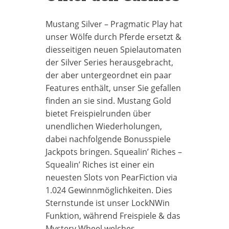
Mustang Silver – Pragmatic Play hat
unser Wölfe durch Pferde ersetzt &
diesseitigen neuen Spielautomaten
der Silver Series herausgebracht,
der aber untergeordnet ein paar
Features enthält, unser Sie gefallen
finden an sie sind. Mustang Gold
bietet Freispielrunden über
unendlichen Wiederholungen,
dabei nachfolgende Bonusspiele
Jackpots bringen. Squealin’ Riches –
Squealin’ Riches ist einer ein
neuesten Slots von PearFiction via
1.024 Gewinnmöglichkeiten. Dies
Sternstunde ist unser LockNWin
Funktion, während Freispiele & das
Mystery Wheel welches