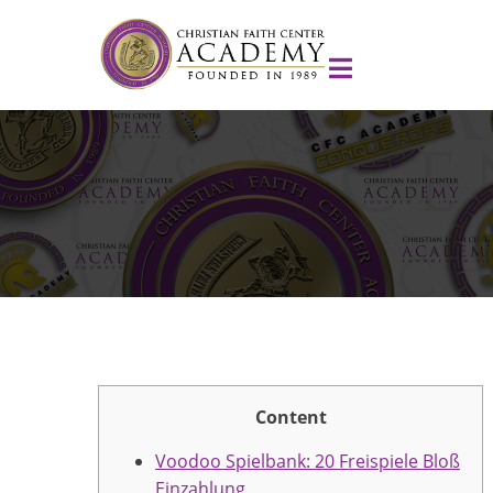
Content
Voodoo Spielbank: 20 Freispiele Bloß
Einzahlung