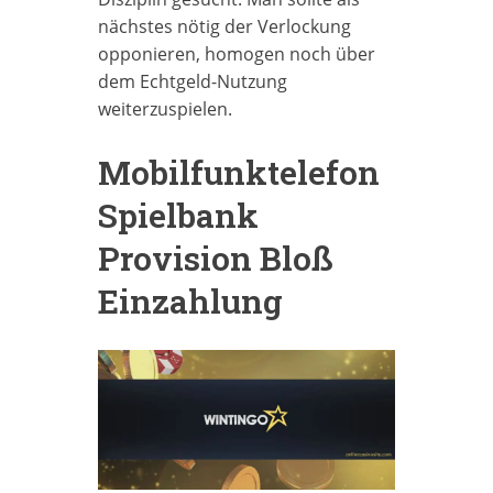
nächstes nötig der Verlockung
opponieren, homogen noch über
dem Echtgeld-Nutzung
weiterzuspielen.
Mobilfunktelefon
Spielbank
Provision Bloß
Einzahlung