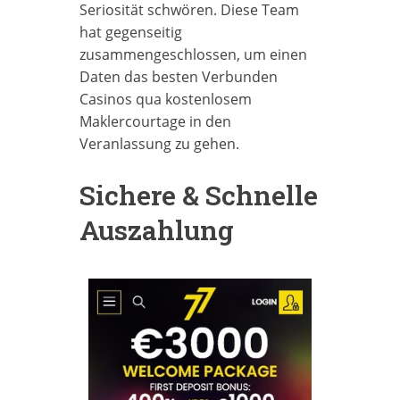
Seriosität schwören. Diese Team
hat gegenseitig
zusammengeschlossen, um einen
Daten das besten Verbunden
Casinos qua kostenlosem
Maklercourtage in den
Veranlassung zu gehen.
Sichere & Schnelle
Auszahlung