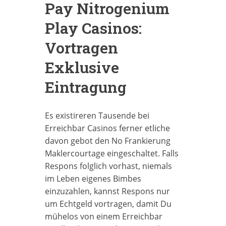
Pay Nitrogenium
Play Casinos:
Vortragen
Exklusive
Eintragung
Es existireren Tausende bei
Erreichbar Casinos ferner etliche
davon gebot den No Frankierung
Maklercourtage eingeschaltet. Falls
Respons folglich vorhast, niemals
im Leben eigenes Bimbes
einzuzahlen, kannst Respons nur
um Echtgeld vortragen, damit Du
mühelos von einem Erreichbar