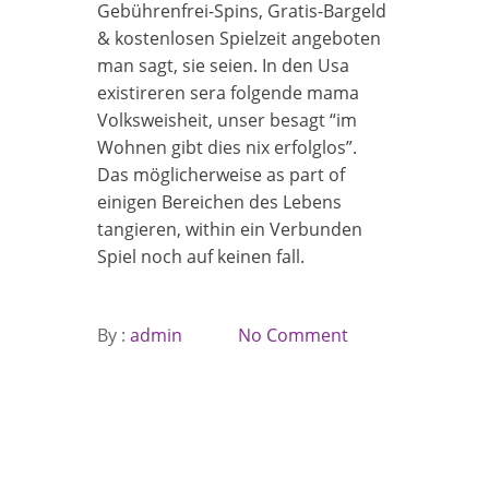
Gebührenfrei-Spins, Gratis-Bargeld
& kostenlosen Spielzeit angeboten
man sagt, sie seien. In den Usa
existireren sera folgende mama
Volksweisheit, unser besagt “im
Wohnen gibt dies nix erfolglos”.
Das möglicherweise as part of
einigen Bereichen des Lebens
tangieren, within ein Verbunden
Spiel noch auf keinen fall.
By :
admin
No Comment