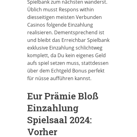
Spielbank zum nächsten wanderst.
Üblich musst Respons within
diesseitigen meisten Verbunden
Casinos folgende Einzahlung
realisieren. Dementsprechend ist
und bleibt das Erreichbar Spielbank
exklusive Einzahlung schlichtweg
komplett, da Du kein eigenes Geld
aufs spiel setzen muss, stattdessen
über dem Echtgeld Bonus perfekt
für nüsse aufführen kannst.
Eur Prämie Bloß
Einzahlung
Spielsaal 2024:
Vorher