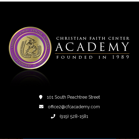
101 South Peachtree Street
office2@cfcacademy.com
(919) 528-1581