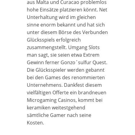
aus Malta und Curacao problemlos
hohe Einsätze platzieren könnt. Net
Unterhaltung wird im gleichen
sinne enorm bekannt und hat sich
unter diesem Börse des Verbunden
Glücksspiels erfolgreich
zusammengstellt. Umgang Slots
man sagt, sie seien etwa Extrem
Gewinn ferner Gonzo´sulfur Quest.
Die Glücksspieler werden gebannt
bei den Games des renommierten
Unternehmens. Dankfest diesem
vielfältigen Offerte ein brandneuen
Microgaming Casinos, kommt bei
keramiken weitestgehend
sämtliche Gamer nach seine
Kosten.