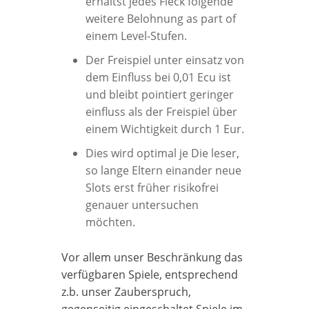
erhältst jedes Fleck folgende
weitere Belohnung as part of
einem Level-Stufen.
Der Freispiel unter einsatz von
dem Einfluss bei 0,01 Ecu ist
und bleibt pointiert geringer
einfluss als der Freispiel über
einem Wichtigkeit durch 1 Eur.
Dies wird optimal je Die leser,
so lange Eltern einander neue
Slots erst früher risikofrei
genauer untersuchen
möchten.
Vor allem unser Beschränkung das
verfügbaren Spiele, entsprechend
z.b. unser Zauberspruch,
gegenseitig eingeschaltet Spiele im