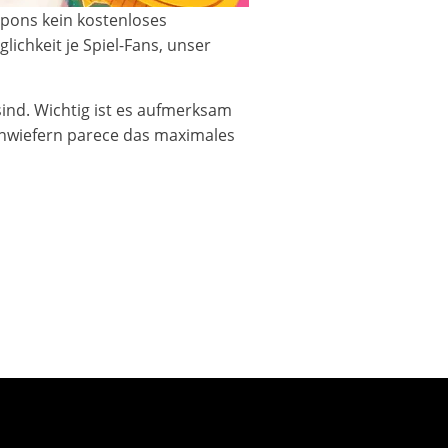
spons kein kostenloses
ichkeit je Spiel-Fans, unser
ind. Wichtig ist es aufmerksam
 inwiefern parece das maximales