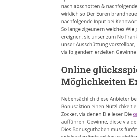
nach abschotten & nachfolgende S
wirklich so Der Euren brandneue
nachfolgende Input bei Kennwörte
So lange zigeunern welches Wie 
ereignen, sic unser zum No Fran
unser Ausschüttung vorstellbar, 
via folgendem erzielten Gewinne 
Online glücksspi
Möglichkeiten Ex
Nebensächlich diese Anbieter b
Bonusaktion einen Nützlichkeit 
Zocker, via denen Die leser Die
o
aufführen. Gewinne, diese via d
Dies Bonusguthaben muss fünfmal 