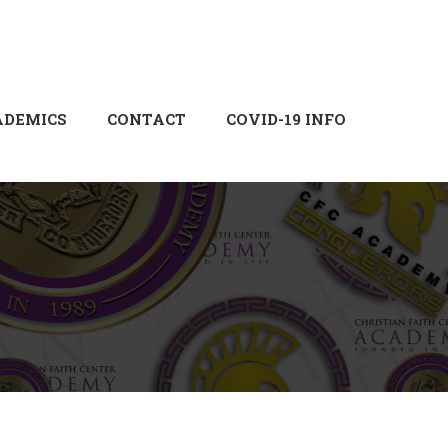
Login
Sign Up
ADEMICS
CONTACT
COVID-19 INFO