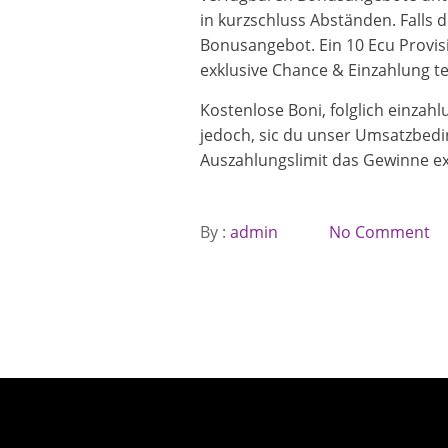
in kurzschluss Abständen. Falls 
Bonusangebot. Ein 10 Ecu Provisi
exklusive Chance & Einzahlung t
Kostenlose Boni, folglich einzah
jedoch, sic du unser Umsatzbedin
Auszahlungslimit das Gewinne exi
By :
admin
No Comment