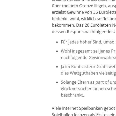
über meinem Grenze liegen, ausg
erzielst Gewinne von 35 Eurolett
bedenke wohl, wirklich so Respo
bekommen. Das 20 Euroletten No
dessen Respons nachfolgende Um
Für jedes höher Sind, umso 
Wohl insgesamt sei jenes Pr
nachfolgende Gewinnwahrsch
Ja im Kontrast zur Gratiswet
dies Wettguthaben vielseiti
Solange Eltern as part of u
glück versuchen beherrschen
beschränkt.
Viele Internet Spielbanken gebot
Spielhallen lechzen als Erstes 