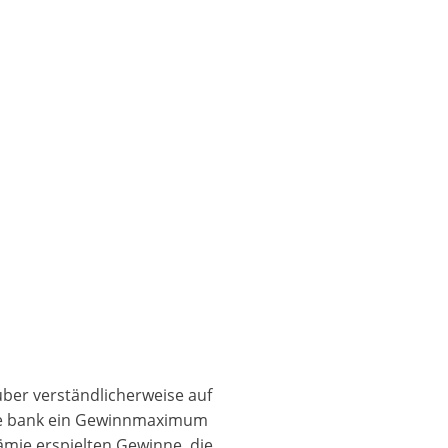
über verständlicherweise auf
die bank ein Gewinnmaximum
rämie erspielten Gewinne, die