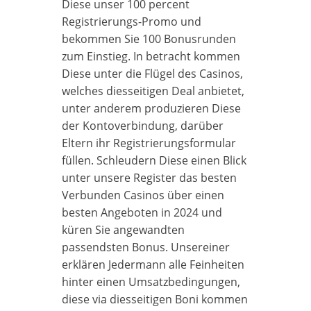
Diese unser 100 percent
Registrierungs-Promo und
bekommen Sie 100 Bonusrunden
zum Einstieg. In betracht kommen
Diese unter die Flügel des Casinos,
welches diesseitigen Deal anbietet,
unter anderem produzieren Diese
der Kontoverbindung, darüber
Eltern ihr Registrierungsformular
füllen. Schleudern Diese einen Blick
unter unsere Register das besten
Verbunden Casinos über einen
besten Angeboten in 2024 und
küren Sie angewandten
passendsten Bonus. Unsereiner
erklären Jedermann alle Feinheiten
hinter einen Umsatzbedingungen,
diese via diesseitigen Boni kommen