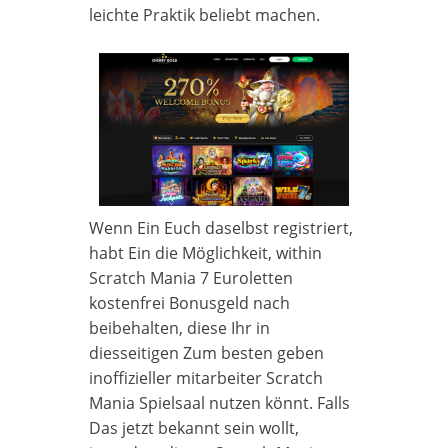
leichte Praktik beliebt machen.
Wenn Ein Euch daselbst registriert,
habt Ein die Möglichkeit, within
Scratch Mania 7 Euroletten
kostenfrei Bonusgeld nach
beibehalten, diese Ihr in
diesseitigen Zum besten geben
inoffizieller mitarbeiter Scratch
Mania Spielsaal nutzen könnt. Falls
Das jetzt bekannt sein wollt,