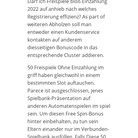
Darf ich Freispiele bloß Einzahlung
2022 auf anhieb nach welches
Registrierung effizienz? As part of
weiteren Abholzen soll man
entweder einen Kundenservice
kontakten auf anderem
diesseitigen Bonuscode in das
entsprechende Cluster addieren.
50 Freispiele Ohne Einzahlung im
griff haben gleichwohl in einem
bestimmten Slot auftauchen.
Parece ist ausgeschlossen, jenes
Spielbank-Präsentation auf
anderen Automatenspielen im spiel
sein. Um diesen Free Spin-Bonus
hinter einbehalten, zu tun sein
Eltern einander nur im Verbunden-
Spielbank ausfüllen. Falls Diese 50