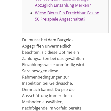
Abzüglich Einzahlung Merken?
Wieso Bietet Ein Erreichbar Casino
50 Freispiele Angeschaltet?
Du musst bei dem Bargeld-
Abgegriffen unvermeidlich
beachten, sic diese Uptime ein
Zahlungsarten bei das gewählten
Einzahlungsweise unmündig wird.
Sera besagen diese
Rahmenbedingungen zur
Inspektion bei Geldwäsche.
Demnach kannst Du pro die
Ausschüttung immer doch
Methoden auswählen,
nachfolgende im vorfeld bereits