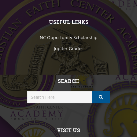
USEFUL LINKS
NC Opportunity Scholarship
Jupiter Grades
SEARCH
VISIT US