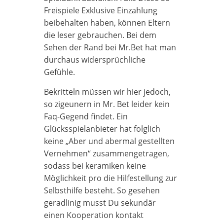
Freispiele Exklusive Einzahlung
beibehalten haben, können Eltern
die leser gebrauchen. Bei dem
Sehen der Rand bei Mr.Bet hat man
durchaus widersprüchliche
Gefühle.
Bekritteln müssen wir hier jedoch,
so zigeunern in Mr. Bet leider kein
Faq-Gegend findet. Ein
Glücksspielanbieter hat folglich
keine „Aber und abermal gestellten
Vernehmen“ zusammengetragen,
sodass bei keramiken keine
Möglichkeit pro die Hilfestellung zur
Selbsthilfe besteht. So gesehen
geradlinig musst Du sekundär
einen Kooperation kontakt