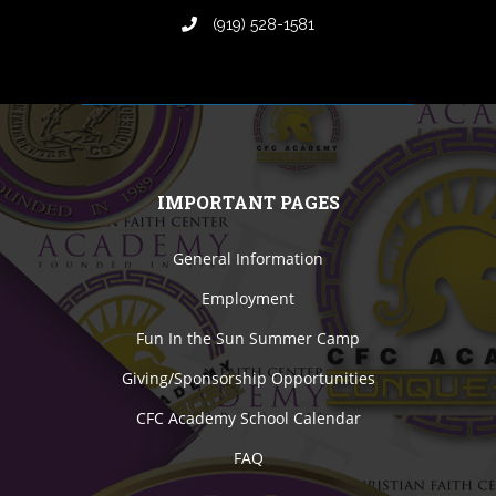
(919) 528-1581
IMPORTANT PAGES
General Information
Employment
Fun In the Sun Summer Camp
Giving/Sponsorship Opportunities
CFC Academy School Calendar
FAQ