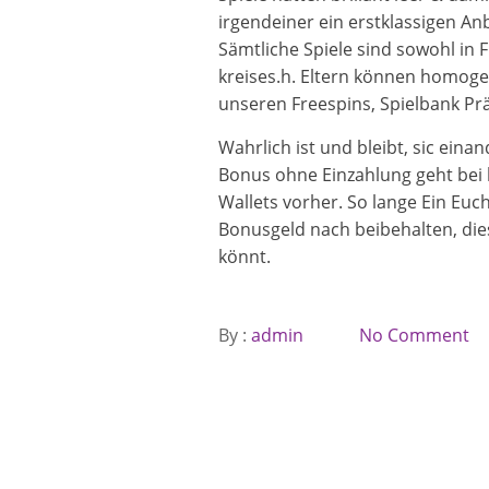
irgendeiner ein erstklassigen An
Sämtliche Spiele sind sowohl in
kreises.h. Eltern können homoge
unseren Freespins, Spielbank Pr
Wahrlich ist und bleibt, sic eina
Bonus ohne Einzahlung geht bei 
Wallets vorher. So lange Ein Euch
Bonusgeld nach beibehalten, diese
könnt.
By :
admin
No Comment