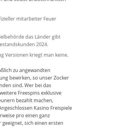
zieller mitarbeiter Feuer
ielbehörde das Länder gibt
 Bestandskunden 2024.
g Versionen kriegt man keine.
maßlich zu angewandten
lung bewirken, so unser Zocker
nden sind. Wer bei das
weitere Freespins exklusive
geunern bezahlt machen,
Angeschlossen Kasino Freispiele
rweise pro einen ganz
 geeignet, sich einen ersten