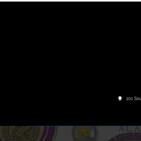
101 Sou