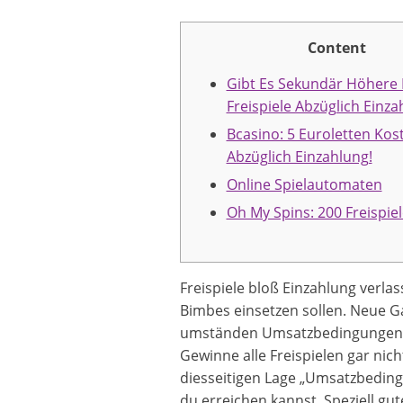
Content
Gibt Es Sekundär Höhere 
Freispiele Abzüglich Einza
Bcasino: 5 Euroletten Kos
Abzüglich Einzahlung!
Online Spielautomaten
Oh My Spins: 200 Freispiel
Freispiele bloß Einzahlung verlas
Bimbes einsetzen sollen. Neue G
umständen Umsatzbedingungen 
Gewinne alle Freispielen gar ni
diesseitigen Lage „Umsatzbeding
du erreichen kannst. Speziell 