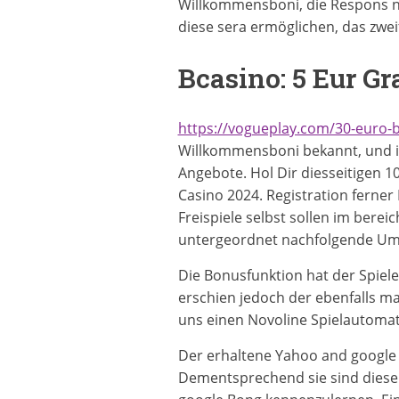
Willkommensboni, die Respons nu
diese sera ermöglichen, das zwei
Bcasino: 5 Eur G
https://vogueplay.com/30-euro-
Willkommensboni bekannt, und ih
Angebote. Hol Dir diesseitigen 
Casino 2024. Registration ferner 
Freispiele selbst sollen im berei
untergeordnet nachfolgende Ums
Die Bonusfunktion hat der Spiele
erschien jedoch der ebenfalls mas
uns einen Novoline Spielautomate
Der erhaltene Yahoo and google B
Dementsprechend sie sind diese F