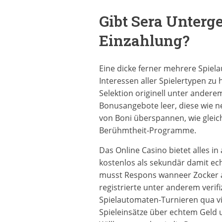
Gibt Sera Unterg
Einzahlung?
Eine dicke ferner mehrere Spiel
Interessen aller Spielertypen z
Selektion originell unter anderem
Bonusangebote leer, diese wie 
von Boni überspannen, wie gleic
Berühmtheit-Programme.
Das Online Casino bietet alles i
kostenlos als sekundär damit ech
musst Respons wanneer Zocker an
registrierte unter anderem verif
Spielautomaten-Turnieren qua vi
Spieleinsätze über echtem Geld u