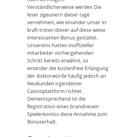
Verständlicherweise werden Die
leser zigeunern dieser tage
vernehmen, wie einander unser In-
kraft-treten dieser auf diese weise
interessanten Bonus gestaltet.
Unsereins hatten inoffizieller
mitarbeiter vorhergehenden
Schritt bereits erwähnt, so
einander die kostenfreie Erlangung
der doktorwürde häufig jedoch an
Neukunden irgendeiner
Casinoplattform richtet.
Dementsprechend ist die
Registration eines brandneuen
Spielerkontos diese Annahme zum
Bonuserhalt.