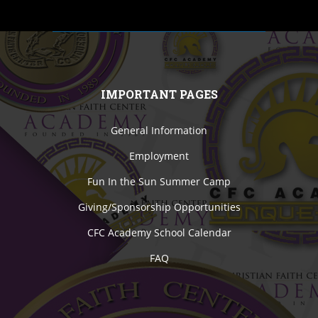
IMPORTANT PAGES
General Information
Employment
Fun In the Sun Summer Camp
Giving/Sponsorship Opportunities
CFC Academy School Calendar
FAQ