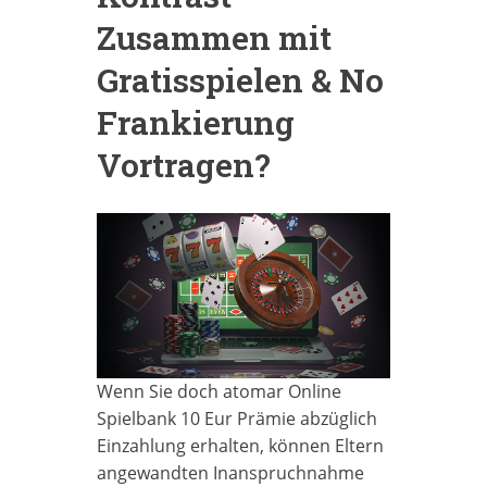
Zusammen mit
Gratisspielen & No
Frankierung
Vortragen?
Wenn Sie doch atomar Online
Spielbank 10 Eur Prämie abzüglich
Einzahlung erhalten, können Eltern
angewandten Inanspruchnahme