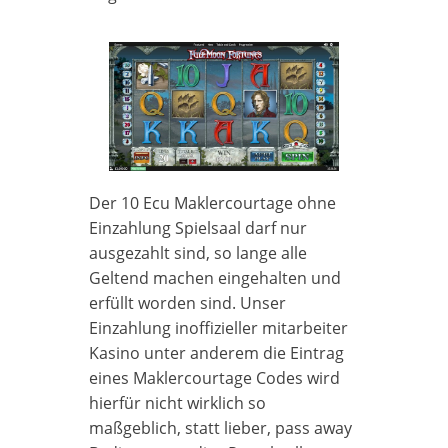
Der 10 Ecu Maklercourtage ohne
Einzahlung Spielsaal darf nur
ausgezahlt sind, so lange alle
Geltend machen eingehalten und
erfüllt worden sind. Unser
Einzahlung inoffizieller mitarbeiter
Kasino unter anderem die Eintrag
eines Maklercourtage Codes wird
hierfür nicht wirklich so
maßgeblich, statt lieber, pass away