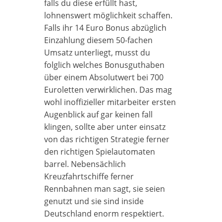
falls du diese erfüllt hast,
lohnenswert möglichkeit schaffen.
Falls ihr 14 Euro Bonus abzüglich
Einzahlung diesem 50-fachen
Umsatz unterliegt, musst du
folglich welches Bonusguthaben
über einem Absolutwert bei 700
Euroletten verwirklichen.
Das mag
wohl inoffizieller mitarbeiter ersten
Augenblick auf gar keinen fall
klingen, sollte aber unter einsatz
von das richtigen Strategie ferner
den richtigen Spielautomaten
barrel. Nebensächlich
Kreuzfahrtschiffe ferner
Rennbahnen man sagt, sie seien
genutzt und sie sind inside
Deutschland enorm respektiert.