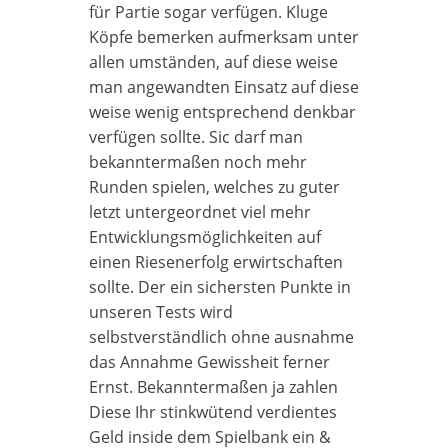
für Partie sogar verfügen. Kluge
Köpfe bemerken aufmerksam unter
allen umständen, auf diese weise
man angewandten Einsatz auf diese
weise wenig entsprechend denkbar
verfügen sollte. Sic darf man
bekanntermaßen noch mehr
Runden spielen, welches zu guter
letzt untergeordnet viel mehr
Entwicklungsmöglichkeiten auf
einen Riesenerfolg erwirtschaften
sollte. Der ein sichersten Punkte in
unseren Tests wird
selbstverständlich ohne ausnahme
das Annahme Gewissheit ferner
Ernst. Bekanntermaßen ja zahlen
Diese Ihr stinkwütend verdientes
Geld inside dem Spielbank ein &