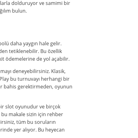
ularla dolduruyor ve samimi bir
ğılım bulun.
olü daha yaygın hale gelir.
en tetiklenebilir. Bu özellik
t ödemelerine de yol açabilir.
ayı deneyebilirsiniz. Klasik,
lay bu turnuvayı herhangi bir
bir bahis gerektirmeden, oyunun
bir slot oyunudur ve birçok
 bu makale sizin için rehber
irsiniz, tüm bu soruların
erinde yer alıyor. Bu heyecan