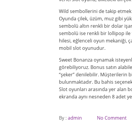
Wild sembollerini de takip etme
Oyunda çilek, üzüm, muz gibi yük
sembolü altın renkli bir dolar iş
sembolü ise renkli bir lollipop il
hilesi, eğlenceli oyun mekaniği, 
mobil slot oyunudur.
Sweet Bonanza oynamak isteyenleri
görebiliyoruz. Bonus satın alabi
“şeker” denilebilir. Müşterilerin 
bulunmaktadır. Bu bahis seçenekl
Slot oyunları arasında yer alan 
ekranda aynı nesneden 8 adet yer 
By :
admin
No Comment