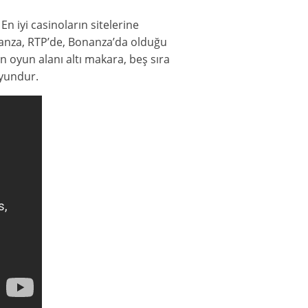
En iyi casinoların sitelerine
onanza, RTP’de, Bonanza’da olduğu
un oyun alanı altı makara, beş sıra
oyundur.