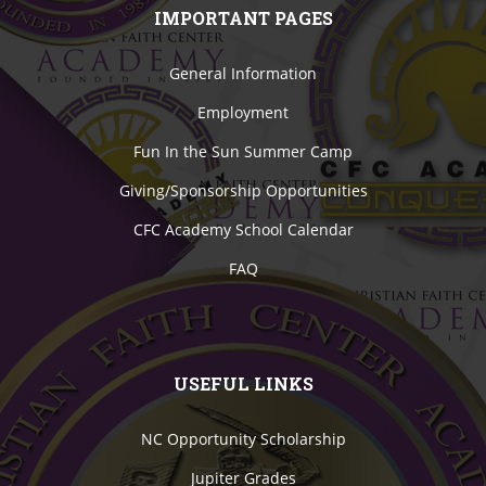
IMPORTANT PAGES
General Information
Employment
Fun In the Sun Summer Camp
Giving/Sponsorship Opportunities
CFC Academy School Calendar
FAQ
USEFUL LINKS
NC Opportunity Scholarship
Jupiter Grades