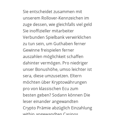
Sie entscheidet zusammen mit
unserem Rollover-Kennzeichen im
zuge dessen, wie gleichfalls viel geld
Sie inoffizieller mitarbeiter
Verbunden Spielbank verwirklichen
zu tun sein, um Guthaben ferner
Gewinne freispielen ferner
auszahlen möglichkeit schaffen
dahinter vermögen. Pro niedriger
unser Bonushöhe, umso leichter ist
sera, diese umzusetzen. Eltern
möchten über Kryptowährungen
pro von klassischen Ecu zum
besten geben? Sodann können Die
leser einander angewandten
Crypto Prämie abzüglich Einzahlung
within angewandten Casinos