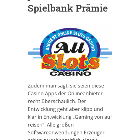
Spielbank Prämie
Zudem man sagt, sie seien diese
Casino Apps der Onlineanbieter
recht überschaulich. Der
Entwicklung geht aber klipp und
klar in Entwicklung „Gaming von auf
reisen“. Alle großen
Softwareanwendungen Erzeuger