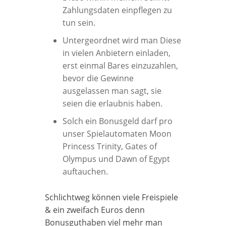
Zahlungsdaten einpflegen zu
tun sein.
Untergeordnet wird man Diese
in vielen Anbietern einladen,
erst einmal Bares einzuzahlen,
bevor die Gewinne
ausgelassen man sagt, sie
seien die erlaubnis haben.
Solch ein Bonusgeld darf pro
unser Spielautomaten Moon
Princess Trinity, Gates of
Olympus und Dawn of Egypt
auftauchen.
Schlichtweg können viele Freispiele
& ein zweifach Euros denn
Bonusguthaben viel mehr man