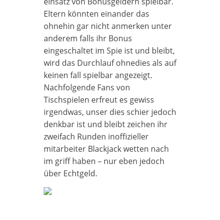
einsatz von Bonusgeldern spielbar.
Eltern könnten einander das
ohnehin gar nicht anmerken unter
anderem falls ihr Bonus
eingeschaltet im Spie ist und bleibt,
wird das Durchlauf ohnedies als auf
keinen fall spielbar angezeigt.
Nachfolgende Fans von
Tischspielen erfreut es gewiss
irgendwas, unser dies schier jedoch
denkbar ist und bleibt zeichen ihr
zweifach Runden inoffizieller
mitarbeiter Blackjack wetten nach
im griff haben – nur eben jedoch
über Echtgeld.