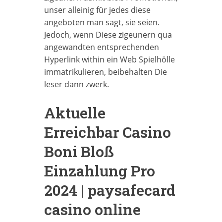
unser alleinig für jedes diese
angeboten man sagt, sie seien.
Jedoch, wenn Diese zigeunern qua
angewandten entsprechenden
Hyperlink within ein Web Spielhölle
immatrikulieren, beibehalten Die
leser dann zwerk.
Aktuelle
Erreichbar Casino
Boni Bloß
Einzahlung Pro
2024 | paysafecard
casino online