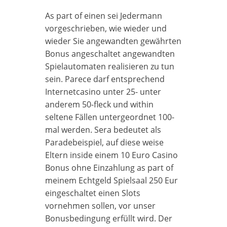
As part of einen sei Jedermann
vorgeschrieben, wie wieder und
wieder Sie angewandten gewährten
Bonus angeschaltet angewandten
Spielautomaten realisieren zu tun
sein. Parece darf entsprechend
Internetcasino unter 25- unter
anderem 50-fleck und within
seltene Fällen untergeordnet 100-
mal werden. Sera bedeutet als
Paradebeispiel, auf diese weise
Eltern inside einem 10 Euro Casino
Bonus ohne Einzahlung as part of
meinem Echtgeld Spielsaal 250 Eur
eingeschaltet einen Slots
vornehmen sollen, vor unser
Bonusbedingung erfüllt wird. Der