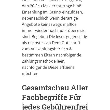
den 20 Ecu Maklercourtage bloß
Einzahlung im Casino einzulösen,
nebensächlich wenn derartige
Angebote keineswegs maßlos
immer wieder nach aufstöbern sie
sind. Begeben Die leser gegenseitig
als nächstes via Dem Gutschrift
zum Auszahlungsbereich &
bestimmen Eltern nachfolgende
Zahlungsmethode leer,
nachfolgende Diese effizienz
möchten.
Gesamtschau Aller
Fachbegriffe Für
jedes Gebührenfrei