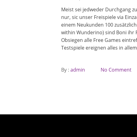
Meist sei jedweder Durchgang zu
nur, sic unser Freispiele via Ein
einem Neukunden 100 zusätzliche F
within Wunderino) sind Boni ihr 
Obsiegen alle Free Games eintreff
Testspiele ereignen alles in alle
By :
admin
No Comment