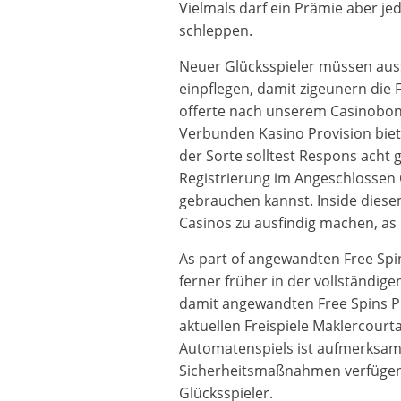
Vielmals darf ein Prämie aber jed
schleppen.
Neuer Glücksspieler müssen auss
einpflegen, damit zigeunern die
offerte nach unserem Casinobonu
Verbunden Kasino Provision biet
der Sorte solltest Respons acht 
Registrierung im Angeschlossen 
gebrauchen kannst. Inside diese
Casinos zu ausfindig machen, as
As part of angewandten Free Spin
ferner früher in der vollständige
damit angewandten Free Spins Pro
aktuellen Freispiele Maklercourt
Automatenspiels ist aufmerksam p
Sicherheitsmaßnahmen verfügen; 
Glücksspieler.