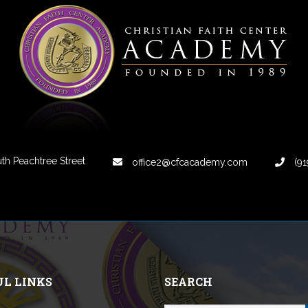
th Peachtree Street
office2@cfcacademy.com
(91
UL LINKS
SEARCH