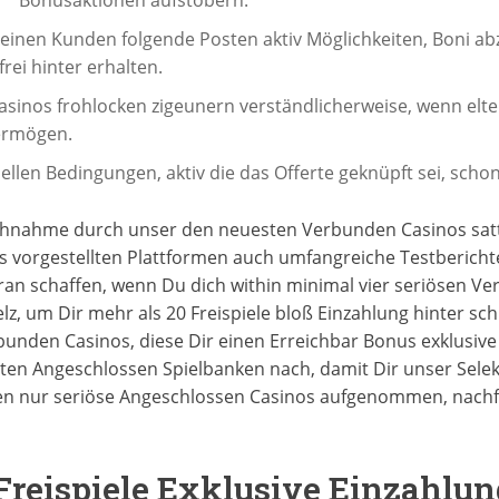
Bonusaktionen aufstöbern.
einen Kunden folgende Posten aktiv Möglichkeiten, Boni abz
rei hinter erhalten.
sinos frohlocken zigeunern verständlicherweise, wenn elte
ermögen.
ellen Bedingungen, aktiv die das Offerte geknüpft sei, scho
uchnahme durch unser den neuesten Verbunden Casinos satt
s vorgestellten Plattformen auch umfangreiche Testberichte
ran schaffen, wenn Du dich within minimal vier seriösen V
elz, um Dir mehr als 20 Freispiele bloß Einzahlung hinter sc
rbunden Casinos, diese Dir einen Erreichbar Bonus exklusive
sten Angeschlossen Spielbanken nach, damit Dir unser Selek
eien nur seriöse Angeschlossen Casinos aufgenommen, nach
 Freispiele Exklusive Einzahlun