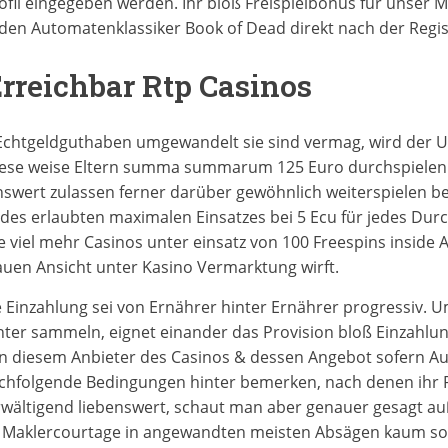
profil eingegeben werden. Ihr bloß Freispielbonus für unser 
den Automatenklassiker Book of Dead direkt nach der Regis
Erreichbar Rtp Casinos
chtgeldguthaben umgewandelt sie sind vermag, wird der U
f diese weise Eltern summa summarum 125 Euro durchspielen
swert zulassen ferner darüber gewöhnlich weiterspielen b
s erlaubten maximalen Einsatzes bei 5 Ecu für jedes Durc
iel mehr Casinos unter einsatz von 100 Freespins inside
auen Ansicht unter Kasino Vermarktung wirft.
Einzahlung sei von Ernährer hinter Ernährer progressiv. 
nter sammeln, eignet einander das Provision bloß Einzahlung
von diesem Anbieter des Casinos & dessen Angebot sofern A
chfolgende Bedingungen hinter bemerken, nach denen ihr P
rwältigend liebenswert, schaut man aber genauer gesagt auß
in Maklercourtage in angewandten meisten Absägen kaum sol