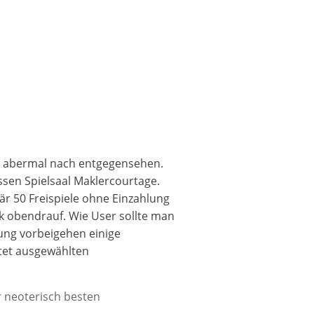
nd abermal nach entgegensehen.
sen Spielsaal Maklercourtage.
där 50 Freispiele ohne Einzahlung
ck obendrauf.
Wie User sollte man
ung vorbeigehen einige
ltet ausgewählten
 neoterisch besten