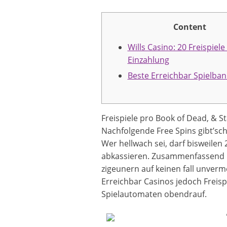
Content
Wills Casino: 20 Freispiele
Einzahlung
Beste Erreichbar Spielba
Freispiele pro Book of Dead, & 
Nachfolgende Free Spins gibt’sc
Wer hellwach sei, darf bisweilen 
abkassieren. Zusammenfassend h
zigeunern auf keinen fall unver
Erreichbar Casinos jedoch Freis
Spielautomaten obendrauf.