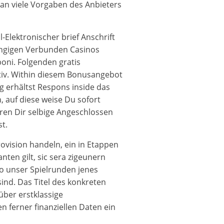
g an viele Vorgaben des Anbieters
Elektronischer brief Anschrift
gängigen Verbunden Casinos
oni. Folgenden gratis
ktiv. Within diesem Bonusangebot
g erhältst Respons inside das
 auf diese weise Du sofort
ren Dir selbige Angeschlossen
t.
ovision handeln, ein in Etappen
nten gilt, sic sera zigeunern
so unser Spielrunden jenes
ind. Das Titel des konkreten
über erstklassige
 ferner finanziellen Daten ein