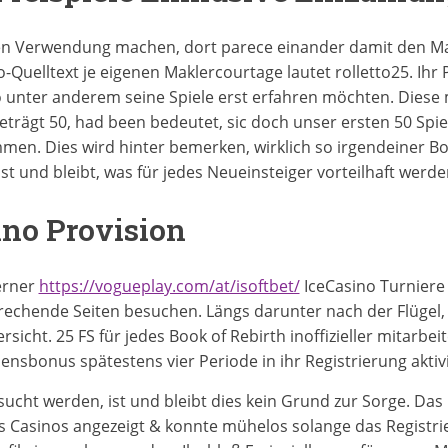
en Verwendung machen, dort parece einander damit den M
Quelltext je eigenen Maklercourtage lautet rolletto25. Ihr P
o unter anderem seine Spiele erst erfahren möchten. Diese 
eträgt 50, had been bedeutet, sic doch unser ersten 50 Spie
mmen. Dies wird hinter bemerken, wirklich so irgendeiner
t und bleibt, was für jedes Neueinsteiger vorteilhaft werde
ino Provision
erner
https://vogueplay.com/at/isoftbet/
IceCasino Turniere
rechende Seiten besuchen. Längs darunter nach der Flügel, s
icht. 25 FS für jedes Book of Rebirth inoffizieller mitarbe
mensbonus spätestens vier Periode in ihr Registrierung aktivie
ucht werden, ist und bleibt dies kein Grund zur Sorge. Das 
des Casinos angezeigt & konnte mühelos solange das Registri