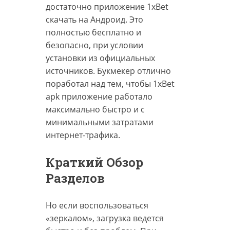
достаточно приложение 1xBet
скачать на Андроид. Это
полностью бесплатно и
безопасно, при условии
установки из официальных
источников. Букмекер отлично
поработал над тем, чтобы 1xBet
apk приложение работало
максимально быстро и с
минимальными затратами
интернет-трафика.
Краткий Обзор
Разделов
Но если воспользоваться
«зеркалом», загрузка ведется