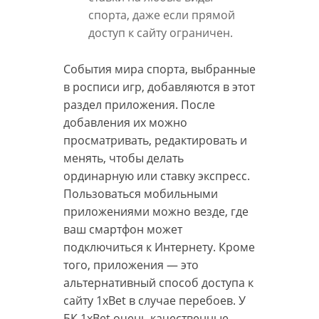
спорта, даже если прямой
доступ к сайту ограничен.
События мира спорта, выбранные
в росписи игр, добавляются в этот
раздел приложения. После
добавления их можно
просматривать, редактировать и
менять, чтобы делать
ординарную или ставку экспресс.
Пользоваться мобильными
приложениями можно везде, где
ваш смартфон может
подключиться к Интернету. Кроме
того, приложения — это
альтернативный способ доступа к
сайту 1xBet в случае перебоев. У
БК 1xBet очень качественные