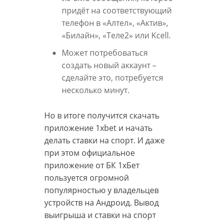
придёт на соответствующий
телефон в «Алтел», «Актив»,
«Билайн», «Теле2» или Kcell.
Может потребоваться
создать новый аккаунт –
сделайте это, потребуется
несколько минут.
Но в итоге получится скачать
приложение 1xbet и начать
делать ставки на спорт. И даже
при этом официальное
приложение от БК 1хБет
пользуется огромной
популярностью у владельцев
устройств на Андроид. Вывод
выигрыша и ставки на спорт