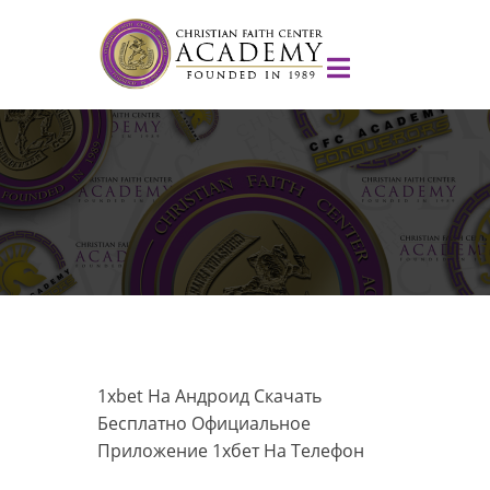
1xbet На Андроид Скачать
Бесплатно Официальное
Приложение 1хбет На Телефон