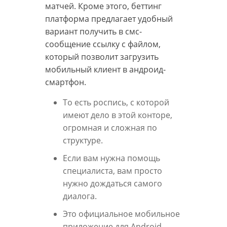
матчей. Кроме этого, беттинг
платформа предлагает удобный
вариант получить в смс-
сообщение ссылку с файлом,
который позволит загрузить
мобильный клиент в андроид-
смартфон.
То есть роспись, с которой
имеют дело в этой конторе,
огромная и сложная по
структуре.
Если вам нужна помощь
специалиста, вам просто
нужно дождаться самого
диалога.
Это официальное мобильное
приложение для Android