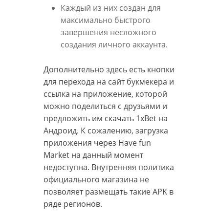
Каждый из них создан для
максимально быстрого
завершения несложного
создания личного аккаунта.
Дополнительно здесь есть кнопки
для перехода на сайт букмекера и
ссылка на приложение, которой
можно поделиться с друзьями и
предложить им скачать 1xBet на
Андроид. К сожалению, загрузка
приложения через Have fun
Market на данный момент
недоступна. Внутренняя политика
официального магазина не
позволяет размещать такие APK в
ряде регионов.