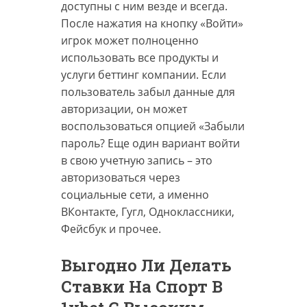
доступны с ним везде и всегда.
После нажатия на кнопку «Войти»
игрок может полноценно
использовать все продукты и
услуги беттинг компании. Если
пользователь забыл данные для
авторизации, он может
воспользоваться опцией «Забыли
пароль? Еще один вариант войти
в свою учетную запись – это
авторизоваться через
социальные сети, а именно
ВКонтакте, Гугл, Одноклассники,
Фейсбук и прочее.
Выгодно Ли Делать
Ставки На Спорт В