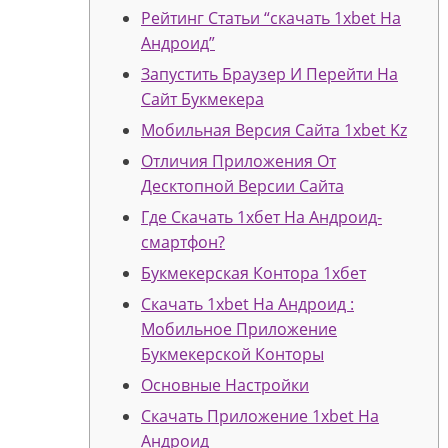
Рейтинг Статьи “скачать 1xbet На
Андроид”
Запустить Браузер И Перейти На
Сайт Букмекера
Мобильная Версия Сайта 1xbet Kz
Отличия Приложения От
Десктопной Версии Сайта
Где Скачать 1хбет На Андроид-
смартфон?
Букмекерская Контора 1хбет
Скачать 1xbet На Андроид :
Мобильное Приложение
Букмекерской Конторы
Основные Настройки
Скачать Приложение 1xbet На
Андроид