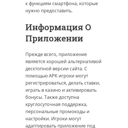
к функциям смартфона, которые
нужно предоставить.
Информация О
Приложении
Прежде всего, приложение
является хорошей альтернативой
десктопной версии сайта. С
помощью APK игроки могут
регистрироваться, делать ставки,
играть в казино и активировать
бонусы. Также доступна
круглосуточная поддержка,
персональные промокоды и
настройки. Игроки могут
адаптировать приложение под