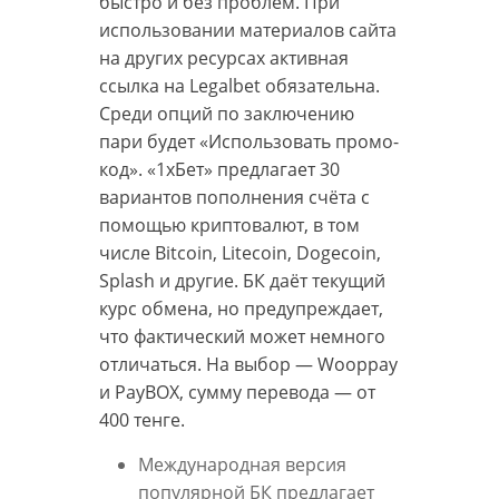
быстро и без проблем. При
использовании материалов сайта
на других ресурсах активная
ссылка на Legalbet обязательна.
Среди опций по заключению
пари будет «Использовать промо-
код». «1хБет» предлагает 30
вариантов пополнения счёта с
помощью криптовалют, в том
числе Bitcoin, Litecoin, Dogecoin,
Splash и другие. БК даёт текущий
курс обмена, но предупреждает,
что фактический может немного
отличаться. На выбор — Wooppay
и PayBOX, сумму перевода — от
400 тенге.
Международная версия
популярной БК предлагает