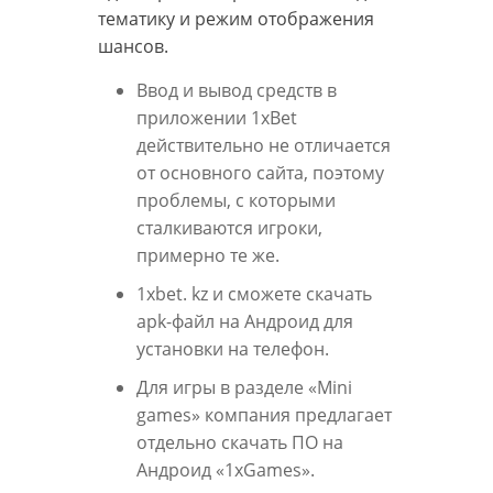
тематику и режим отображения
шансов.
Ввод и вывод средств в
приложении 1xBet
действительно не отличается
от основного сайта, поэтому
проблемы, с которыми
сталкиваются игроки,
примерно те же.
1xbet. kz и сможете скачать
apk-файл на Андроид для
установки на телефон.
Для игры в разделе «Mini
games» компания предлагает
отдельно скачать ПО на
Андроид «1xGames».