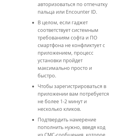
авторизоваться по отпечатку
пальца или Encounter ID.
В целом, если гаджет
соответствует системным
требованиям софта и ПО
смартфона не конфликтует с
приложением, процесс
установки пройдет
максимально просто и
быстро.
Чтобы зарегистрироваться в
приложении вам потребуется
не более 1-2 минут и
несколько кликов.
Подтвердить намерение
пополнить нужно, введя код
из СМС-сообщения, которое