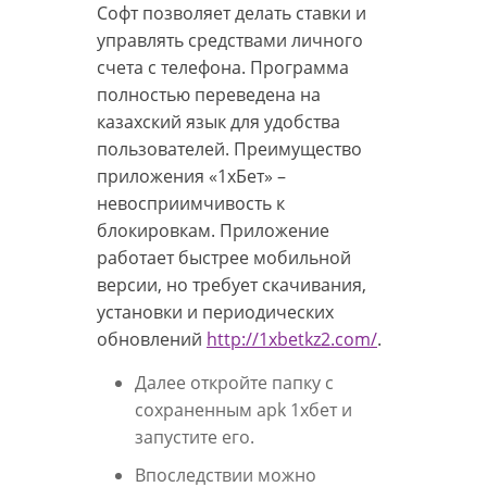
Софт позволяет делать ставки и
управлять средствами личного
счета с телефона. Программа
полностью переведена на
казахский язык для удобства
пользователей. Преимущество
приложения «1хБет» –
невосприимчивость к
блокировкам. Приложение
работает быстрее мобильной
версии, но требует скачивания,
установки и периодических
обновлений
http://1xbetkz2.com/
.
Далее откройте папку с
сохраненным apk 1хбет и
запустите его.
Впоследствии можно