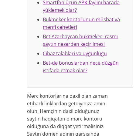
Smartfon üçün APK faylını harada
yükləmək olar?
Bukmeker kontorunun müsbət və
mənfi cəhətləri
Bet Azərbaycan bukmeker: rəsmi
saytın nəzərdən keçirilməsi
Cihaz tələbləri və uyğunluğu
Bet-də bonuslardan necə düzgün
istifadə etmək olar?
Mərc kontorlarına daxil olan zaman
etibarlı linklərdən getdiyinizə əmin
olun. Həmçinin daxil olduğunuz
saytın həqiqətən o mərc kontoru
olduğuna da diqqət yetirməlisiniz.
Saytın domen adının qarşısında