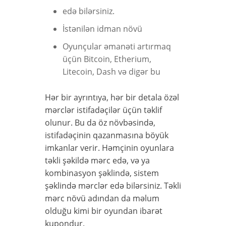
edə bilərsiniz.
İstənilən idman növü
Oyunçular əmanəti artırmaq
üçün Bitcoin, Etherium,
Litecoin, Dash və digər bu
Hər bir ayrıntıya, hər bir detala özəl
mərclər istifadəçilər üçün təklif
olunur. Bu da öz növbəsində,
istifadəçinin qazanmasına böyük
imkanlar verir. Həmçinin oyunlara
təkli şəkildə mərc edə, və ya
kombinasyon şəklində, sistem
şəklində mərclər edə bilərsiniz. Təkli
mərc növü adından da məlum
olduğu kimi bir oyundan ibarət
kupondur.