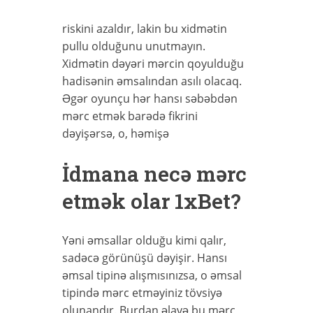
riskini azaldır, lakin bu xidmətin
pullu olduğunu unutmayın.
Xidmətin dəyəri mərcin qoyulduğu
hadisənin əmsalından asılı olacaq.
Əgər oyunçu hər hansı səbəbdən
mərc etmək barədə fikrini
dəyişərsə, o, həmişə
İdmana necə mərc
etmək olar 1xBet?
Yəni əmsallar olduğu kimi qalır,
sadəcə görünüşü dəyişir. Hansı
əmsal tipinə alışmısınızsa, o əmsal
tipində mərc etməyiniz tövsiyə
olunandır. Burdan əlavə bu mərc