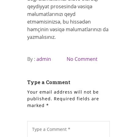
qeydiyyat prosesində vəsiqə
məlumatlarınızı qeyd
etməmisinizsə, bu hissədən
həmçinin vəsiqə məlumatlarınızı da
yazmalısınız.
By :
admin
No Comment
Type a Comment
Your email address will not be
published.
Required fields are
marked
*