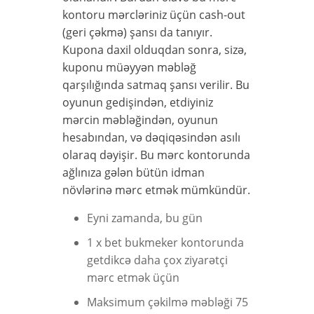
kontoru mərcləriniz üçün cash-out
(geri çəkmə) şansı da tanıyır.
Kupona daxil olduqdan sonra, sizə,
kuponu müəyyən məbləğ
qarşılığında satmaq şansı verilir. Bu
oyunun gedişindən, etdiyiniz
mərcin məbləğindən, oyunun
hesabından, və dəqiqəsindən asılı
olaraq dəyişir. Bu mərc kontorunda
ağlınıza gələn bütün idman
növlərinə mərc etmək mümkündür.
Eyni zamanda, bu gün
1 x bet bukmeker kontorunda
getdikcə daha çox ziyarətçi
mərc etmək üçün
Maksimum çəkilmə məbləği 75