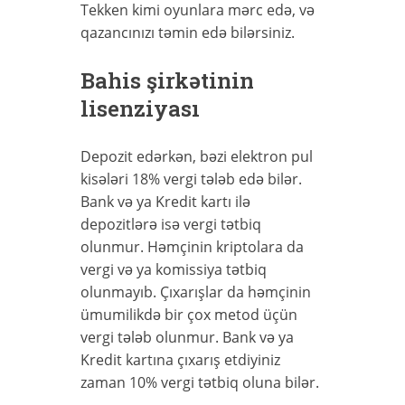
Tekken kimi oyunlara mərc edə, və
qazancınızı təmin edə bilərsiniz.
Bahis şirkətinin
lisenziyası
Depozit edərkən, bəzi elektron pul
kisələri 18% vergi tələb edə bilər.
Bank və ya Kredit kartı ilə
depozitlərə isə vergi tətbiq
olunmur. Həmçinin kriptolara da
vergi və ya komissiya tətbiq
olunmayıb. Çıxarışlar da həmçinin
ümumilikdə bir çox metod üçün
vergi tələb olunmur. Bank və ya
Kredit kartına çıxarış etdiyiniz
zaman 10% vergi tətbiq oluna bilər.