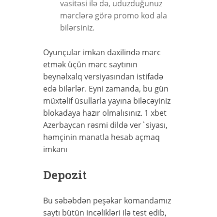
vasitəsi ilə də, uduzduğunuz
mərclərə görə promo kod ala
bilərsiniz.
Oyunçular imkan daxilində mərc
etmək üçün mərc saytının
beynəlxalq versiyasından istifadə
edə bilərlər. Eyni zamanda, bu gün
müxtəlif üsullarla yayına biləcəyiniz
blokadaya hazır olmalısınız. 1 xbet
Azerbaycan rəsmi dildə ver`siyası,
həmçinin manatla hesab açmaq
imkanı
Depozit
Bu səbəbdən peşəkar komandamız
saytı bütün incəlikləri ilə test edib,