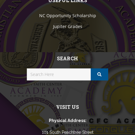
USEFUL LINKS
NC Opportunity Scholarship
Jupiter Grades
SEARCH
VISIT US
Physical Address:
101 South Peachtree Street