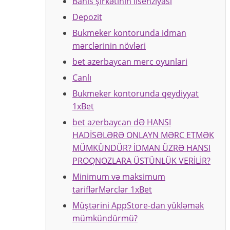
Bahis şirkətinin lisenziyası
Depozit
Bukmeker kontorunda idman
mərclərinin növləri
bet azerbaycan merc oyunlari
Canlı
Bukmeker kontorunda qeydiyyat
1xBet
bet azerbaycan dƏ HANSI
HADİSƏLƏRƏ ONLAYN MƏRC ETMƏK
MÜMKÜNDÜR? İDMAN ÜZRƏ HANSI
PROQNOZLARA ÜSTÜNLÜK VERİLİR?
Minimum və maksimum
tariflərMərclər 1xBet
Müştərini AppStore-dan yükləmək
mümkündürmü?