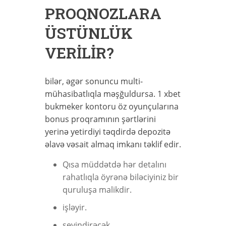
PROQNOZLARA
ÜSTÜNLÜK
VERİLİR?
bilər, əgər sonuncu multi-
mühasibatlıqla məşğuldursa. 1 xbet
bukmeker kontoru öz oyunçularına
bonus proqramının şərtlərini
yerinə yetirdiyi təqdirdə depozitə
əlavə vəsait almaq imkanı təklif edir.
Qısa müddətdə hər detalını
rahatlıqla öyrənə biləciyiniz bir
quruluşa malikdir.
işləyir.
sevindirəcək.