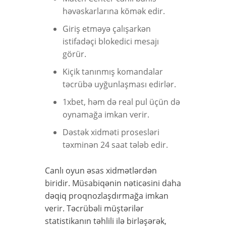
həvəskarlarına kömək edir.
Giriş etməyə çalışarkən
istifadəçi blokedici mesajı
görür.
Kiçik tanınmış komandalar
təcrübə uyğunlaşması edirlər.
1xbet, həm də real pul üçün də
oynamağa imkan verir.
Dəstək xidməti prosesləri
təxminən 24 saat tələb edir.
Canlı oyun əsas xidmətlərdən
biridir. Müsabiqənin nəticəsini daha
dəqiq proqnozlaşdırmağa imkan
verir. Təcrübəli müştərilər
statistikanın təhlili ilə birləşərək,