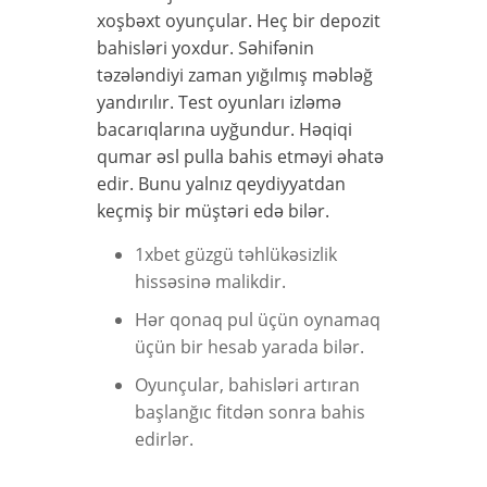
xoşbəxt oyunçular. Heç bir depozit
bahisləri yoxdur. Səhifənin
təzələndiyi zaman yığılmış məbləğ
yandırılır. Test oyunları izləmə
bacarıqlarına uyğundur. Həqiqi
qumar əsl pulla bahis etməyi əhatə
edir. Bunu yalnız qeydiyyatdan
keçmiş bir müştəri edə bilər.
1xbet güzgü təhlükəsizlik
hissəsinə malikdir.
Hər qonaq pul üçün oynamaq
üçün bir hesab yarada bilər.
Oyunçular, bahisləri artıran
başlanğıc fitdən sonra bahis
edirlər.