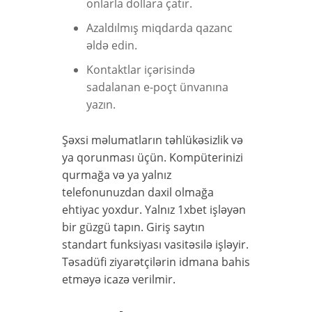
onlarla dollara çatır.
Azaldılmış miqdarda qazanc
əldə edin.
Kontaktlar içərisində
sadalanan e-poçt ünvanına
yazın.
Şəxsi məlumatların təhlükəsizlik və
ya qorunması üçün. Kompüterinizi
qurmağa və ya yalnız
telefonunuzdan daxil olmağa
ehtiyac yoxdur. Yalnız 1xbet işləyən
bir güzgü tapın. Giriş saytın
standart funksiyası vasitəsilə işləyir.
Təsadüfi ziyarətçilərin idmana bahis
etməyə icazə verilmir.