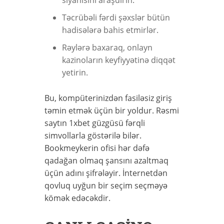
Təcrübəli fərdi şəxslər bütün
hadisələrə bahis etmirlər.
Rəylərə baxaraq, onlayn
kazinoların keyfiyyətinə diqqət
yetirin.
Bu, kompüterinizdən fasiləsiz giriş
təmin etmək üçün bir yoldur. Rəsmi
saytın 1xbet güzgüsü fərqli
simvollarla göstərilə bilər.
Bookmeykerin ofisi hər dəfə
qadağan olmaq şansını azaltmaq
üçün adını şifrələyir. İnternetdən
qovluq uyğun bir seçim seçməyə
kömək edəcəkdir.