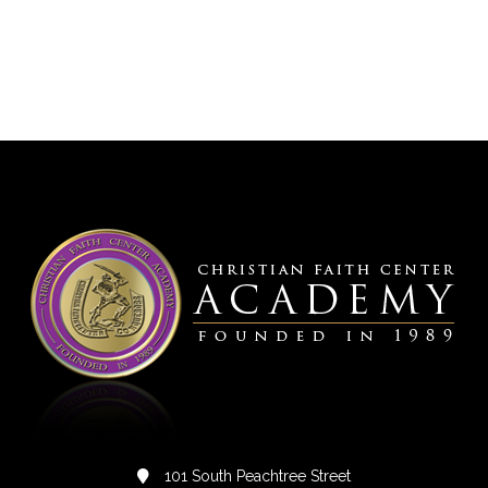
101 South Peachtree Street