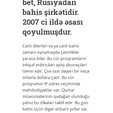
bet, Rusiyadan
bahis şirkətidir.
2007 ci ildə əsası
qoyulmuşdur.
Canlı dilerləri və ya canlı bahis
zamanı oynamaqda çətinliklər
yarana bilər. Bu cür proqramların
inkişaf etdiriciləri aylıq abunəçiləri
təmin edir. Çox vaxt dəyəri bir neçə
onlarla dollara çatır. Bu cür
proqramın IP-adres seçimində
məhdudiyyətlər var. Qumar
müəssisələrinin qadağan olunduğu
yalnız bu ölkələri təklif edir. Bu gün
bahis üçün digər etibarlı yollar var.