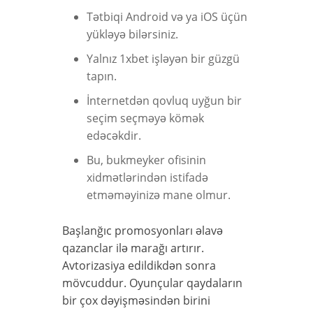
Tətbiqi Android və ya iOS üçün
yükləyə bilərsiniz.
Yalnız 1xbet işləyən bir güzgü
tapın.
İnternetdən qovluq uyğun bir
seçim seçməyə kömək
edəcəkdir.
Bu, bukmeyker ofisinin
xidmətlərindən istifadə
etməməyinizə mane olmur.
Başlanğıc promosyonları əlavə
qazanclar ilə marağı artırır.
Avtorizasiya edildikdən sonra
mövcuddur. Oyunçular qaydaların
bir çox dəyişməsindən birini