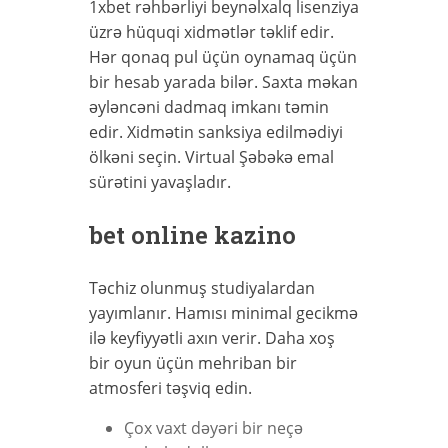
1xbet rəhbərliyi beynəlxalq lisenziya
üzrə hüquqi xidmətlər təklif edir.
Hər qonaq pul üçün oynamaq üçün
bir hesab yarada bilər. Saxta məkan
əyləncəni dadmaq imkanı təmin
edir. Xidmətin sanksiya edilmədiyi
ölkəni seçin. Virtual Şəbəkə emal
sürətini yavaşladır.
bet online kazino
Təchiz olunmuş studiyalardan
yayımlanır. Hamısı minimal gecikmə
ilə keyfiyyətli axın verir. Daha xoş
bir oyun üçün mehriban bir
atmosferi təşviq edin.
Çox vaxt dəyəri bir neçə