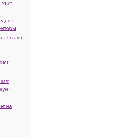
1xBet –
еднее
онторы
з зеркало
xBet
ния:
аунт
et на