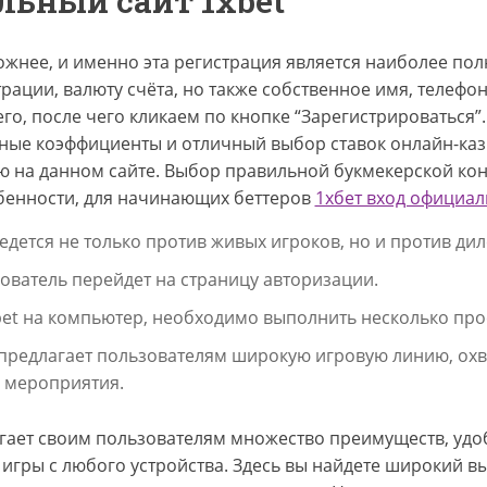
льный сайт 1xbet
ожнее, и именно эта регистрация является наиболее пол
трации, валюту счёта, но также собственное имя, телефон
го, после чего кликаем по кнопке “Зарегистрироваться
ные коэффициенты и отличный выбор ставок онлайн-казин
 на данном сайте. Выбор правильной букмекерской кон
бенности, для начинающих беттеров
1хбет вход официал
едется не только против живых игроков, но и против диле
зователь перейдет на страницу авторизации.
xbet на компьютер, необходимо выполнить несколько про
 предлагает пользователям широкую игровую линию, ох
 мероприятия.
гает своим пользователям множество преимуществ, удо
 игры с любого устройства. Здесь вы найдете широкий 