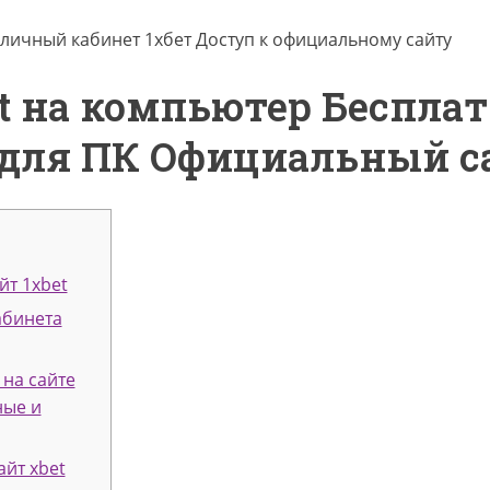
в личный кабинет 1хбет Доступ к официальному сайту
t на компьютер Беспла
для ПК Официальный с
йт 1xbet
абинета
 на сайте
ные и
йт xbet