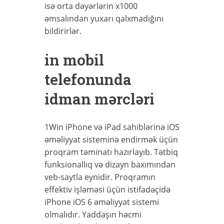
isə orta dəyərlərin x1000
əmsalından yuxarı qalxmadığını
bildirirlər.
in mobil
telefonunda
idman mərcləri
1Win iPhone və iPad sahiblərinə iOS
əməliyyat sisteminə endirmək üçün
proqram təminatı hazırlayıb. Tətbiq
funksionallıq və dizayn baxımından
veb-saytla eynidir. Proqramın
effektiv işləməsi üçün istifadəçidə
iPhone iOS 6 əməliyyat sistemi
olmalıdır. Yaddaşın həcmi