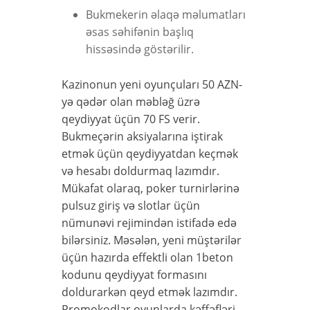
Bukmekerin əlaqə məlumatları
əsas səhifənin başlıq
hissəsində göstərilir.
Kazinonun yeni oyunçuları 50 AZN-
yə qədər olan məbləğ üzrə
qeydiyyat üçün 70 FS verir.
Bukmeçərin aksiyalarına iştirak
etmək üçün qeydiyyatdan keçmək
və hesabı doldurmaq lazımdır.
Mükafat olaraq, poker turnirlərinə
pulsuz giriş və slotlar üçün
nümunəvi rejimindən istifadə edə
bilərsiniz. Məsələn, yeni müştərilər
üçün hazırda effektli olan 1beton
kodunu qeydiyyat formasını
doldurarkən qeyd etmək lazımdır.
Promokodlar oyunlarda kəffəfləri