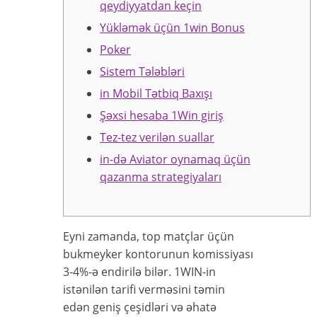
qeydiyyatdan keçin
Yükləmək üçün 1win Bonus
Poker
Sistem Tələbləri
in Mobil Tətbiq Baxışı
Şəxsi hesaba 1Win giriş
Tez-tez verilən suallar
in-də Aviator oynamaq üçün
qazanma strategiyaları
Eyni zamanda, top matçlar üçün
bukmeyker kontorunun komissiyası
3-4%-ə endirilə bilər. 1WIN-in
istənilən tarifi verməsini təmin
edən geniş çeşidləri və əhatə