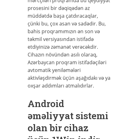
mərcçiləri proqramda bu qeydiyyat
prosesini bir dəqiqədən az
müddətdə başa çatdıracaqlar,
çünki bu, çox asan və sadədir. Bu,
bahis proqramımızın ən son və
təkmil versiyasından istifadə
etdiyinizə zəmanət verəcəkdir.
Cihazın növündən asılı olaraq,
Azərbaycan proqram istifadəçiləri
avtomatik yeniləmələri
aktivləşdirmək üçün aşağıdakı və ya
oxşar addımları atmalıdırlar.
Android
əməliyyat sistemi
olan bir cihaz