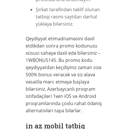
Şirkət tərəfindən təklif olunan
tətbiqi rəsmi saytdan dərhal
yükləyə bilərsiniz.
Qeydiyyat etimadnaməsini daxil
etdikdən sonra promo kodunuzu
xüsusi sahəyə daxil edə bilərsiniz –
1WBONUS145. Bu promo kodu
qeydiyyatdan keçdiyiniz zaman sizə
500% bonus verəcək və siz əlavə
vəsaitlə mərc etməyə başlaya
bilərsiniz. Azərbaycanlı proqram
istifadəçiləri 1win iOS və Android
proqramlarında çoxlu rahat ödəniş
alternativləri tapa bilərlər.
in az mobil tətbiq