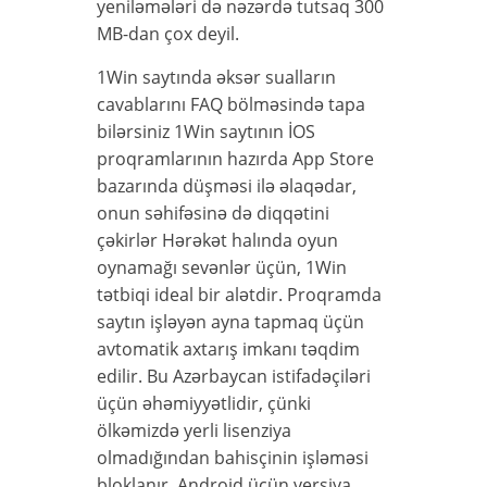
yeniləmələri də nəzərdə tutsaq 300
MB-dan çox deyil.
1Win saytında əksər sualların
cavablarını FAQ bölməsində tapa
bilərsiniz 1Win saytının İOS
proqramlarının hazırda App Store
bazarında düşməsi ilə əlaqədar,
onun səhifəsinə də diqqətini
çəkirlər Hərəkət halında oyun
oynamağı sevənlər üçün, 1Win
tətbiqi ideal bir alətdir. Proqramda
saytın işləyən ayna tapmaq üçün
avtomatik axtarış imkanı təqdim
edilir. Bu Azərbaycan istifadəçiləri
üçün əhəmiyyətlidir, çünki
ölkəmizdə yerli lisenziya
olmadığından bahisçinin işləməsi
bloklanır. Android üçün versiya