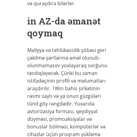
və quraşdıra bilərlər.
in AZ-da əmanət
qoymaq
Maliyyə və təhlükəsizlik şöbəsi geri
çəkilmə şərtlərinə əməl olunub-
olunmamasını yoxlayaraq sorğunu
təsdiqləyəcək. Çünki bu zaman
istifadəçinin profili və məlumatları
araşdırılır. 1Win bahis şirkətinin
rəsmi saytı və ya onun güzgüləri
tünd göy rəngdədir. Yuxarıda
avtorizasiya forması, qeydiyyat
düyməsi, promoaksiyalar və
bonuslar bölməsi, kompüterlər və
cihazlar üçün proqram yükləmə