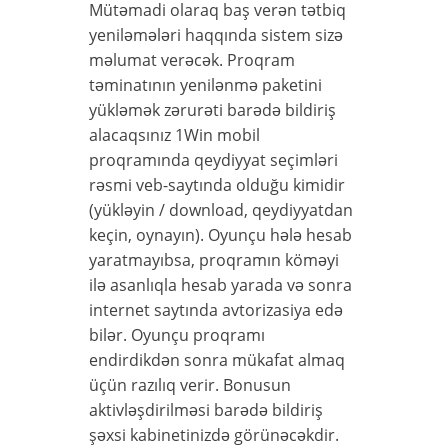
Mütəmadi olaraq baş verən tətbiq
yeniləmələri haqqında sistem sizə
məlumat verəcək. Proqram
təminatının yenilənmə paketini
yükləmək zərurəti barədə bildiriş
alacaqsınız 1Win mobil
proqramında qeydiyyat seçimləri
rəsmi veb-saytında olduğu kimidir
(yükləyin / download, qeydiyyatdan
keçin, oynayın). Oyunçu hələ hesab
yaratmayıbsa, proqramın köməyi
ilə asanlıqla hesab yarada və sonra
internet saytında avtorizasiya edə
bilər. Oyunçu proqramı
endirdikdən sonra mükafat almaq
üçün razılıq verir. Bonusun
aktivləşdirilməsi barədə bildiriş
şəxsi kabinetinizdə görünəcəkdir.