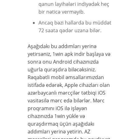
qanun layihələri indiyədək heç
bir nəticə verməyib.
Ancaq bəzi hallarda bu müddət
72 saata qədər uzana bilər.
Aşağıdakı bu addımları yerinə
yetirsəniz, 1win apk indir başlaya və
sonra onu Android cihazınızda
uğurla quraşdıra biləcəksiniz.
Rəqabətli mobil əmsallarımızdan
istifadə edərək, Apple cihazları olan
azərbaycanlı mərcçilər tətbiqi iOS
vasitəsilə mərc edə bilərlər. Mərc
proqramını iOS ilə işləyən
cihazınızda 1win yükle və
quraşdırmaq üçün aşağıdakı
addımları yerinə yetirin. AZ