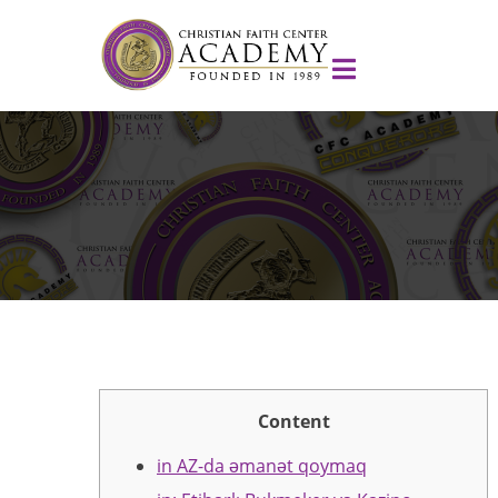
Content
in AZ-da əmanət qoymaq