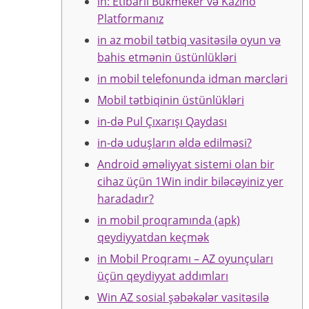
in: Etibarlı Bukmeker və Kazino
Platformanız
in az mobil tətbiq vasitəsilə oyun və
bahis etmənin üstünlükləri
in mobil telefonunda idman mərcləri
Mobil tətbiqinin üstünlükləri
in-də Pul Çıxarışı Qaydası
in-də uduşların əldə edilməsi?
Android əməliyyat sistemi olan bir
cihaz üçün 1Win indir biləcəyiniz yer
haradadır?
in mobil proqramında (apk)
qeydiyyatdan keçmək
in Mobil Proqramı – AZ oyunçuları
üçün qeydiyyat addımları
Win AZ sosial şəbəkələr vasitəsilə