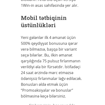
1Win-in əsas səhifəsində yer alır.
Mobil tətbiqinin
üstünlükləri
Yeni gələnlər ilk 4 əmanət üçün
500% qeydiyyat bonusuna qərar
verə bilməzsə, başqa bir variant
seçə bilərlər. Bu, ilkin əmanət
qarşılığında 75 pulsuz fırlanmanın
verildiyi əla bir fürsətdir. İstifadəçi
24 saat ərzində mərc etməzsə
ödənişsiz fırlanmalar ləğv ediləcək.
Bonusları əldə etmək üçün
“Promoaksiyalar və bonuslar”
bölməsinə keçə bilərsiniz.