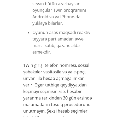
sevən bütün azərbaycanlı
oyunçular 1win proqramını
Android və ya iPhone-da
yükləyə bilərlər.
Oyunun əsas məqsədi reaktiv
təyyarə partlamadan əvvəl
mərci satıb, qazanc əldə
etməkdir.
1Win giriş, telefon nömrəsi, sosial
şəbəkələr vasitəsilə və ya e-poçt
ünvanı ilə hesab açmağa imkan
verir. Əgər tətbiqə qeydiyyatdan
keçməyi seçmisinizsə, hesabın
yaranma tarixindən 30 gün ərzində
məlumatların təsdiq prosedurunu
unutmayın. Şəxsi hesab seçimləri