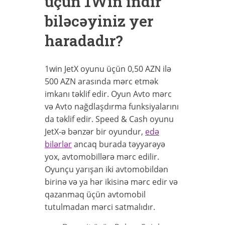
üçün 1Win indir
biləcəyiniz yer
haradadır?
1win JetX oyunu üçün 0,50 AZN ilə
500 AZN arasında mərc etmək
imkanı təklif edir. Oyun Avto mərc
və Avto nağdlaşdırma funksiyalarını
da təklif edir. Speed & Cash oyunu
JetX-ə bənzər bir oyundur,
edə
bilərlər
ancaq burada təyyarəyə
yox, avtomobillərə mərc edilir.
Oyunçu yarışan iki avtomobildən
birinə və ya hər ikisinə mərc edir və
qazanmaq üçün avtomobil
tutulmadan mərci satmalıdır.