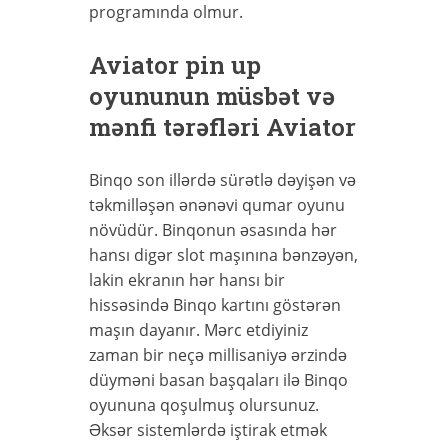
programında olmur.
Aviator pin up
oyununun müsbət və
mənfi tərəfləri Aviator
Binqo son illərdə sürətlə dəyişən və
təkmilləşən ənənəvi qumar oyunu
növüdür. Binqonun əsasında hər
hansı digər slot maşınına bənzəyən,
lakin ekranın hər hansı bir
hissəsində Binqo kartını göstərən
maşın dayanır. Mərc etdiyiniz
zaman bir neçə millisaniyə ərzində
düyməni basan başqaları ilə Binqo
oyununa qoşulmuş olursunuz.
Əksər sistemlərdə iştirak etmək