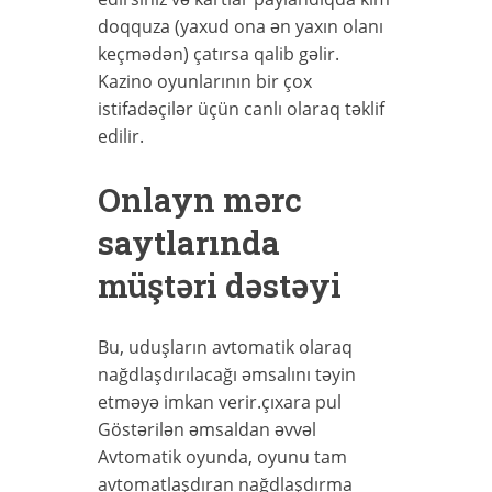
doqquza (yaxud ona ən yaxın olanı
keçmədən) çatırsa qalib gəlir.
Kazino oyunlarının bir çox
istifadəçilər üçün canlı olaraq təklif
edilir.
Onlayn mərc
saytlarında
müştəri dəstəyi
Bu, uduşların avtomatik olaraq
nağdlaşdırılacağı əmsalını təyin
etməyə imkan verir.çıxara pul
Göstərilən əmsaldan əvvəl
Avtomatik oyunda, oyunu tam
avtomatlaşdıran nağdlaşdırma