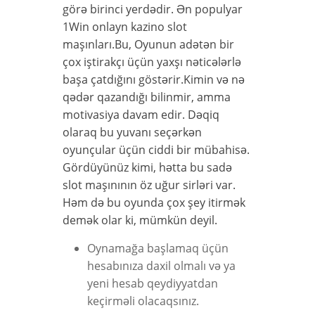
görə birinci yerdədir. Ən populyar
1Win onlayn kazino slot
maşınları.Bu, Oyunun adətən bir
çox iştirakçı üçün yaxşı nəticələrlə
başa çatdığını göstərir.Kimin və nə
qədər qazandığı bilinmir, amma
motivasiya davam edir. Dəqiq
olaraq bu yuvanı seçərkən
oyunçular üçün ciddi bir mübahisə.
Gördüyünüz kimi, hətta bu sadə
slot maşınının öz uğur sirləri var.
Həm də bu oyunda çox şey itirmək
demək olar ki, mümkün deyil.
Oynamağa başlamaq üçün
hesabınıza daxil olmalı və ya
yeni hesab qeydiyyatdan
keçirməli olacaqsınız.