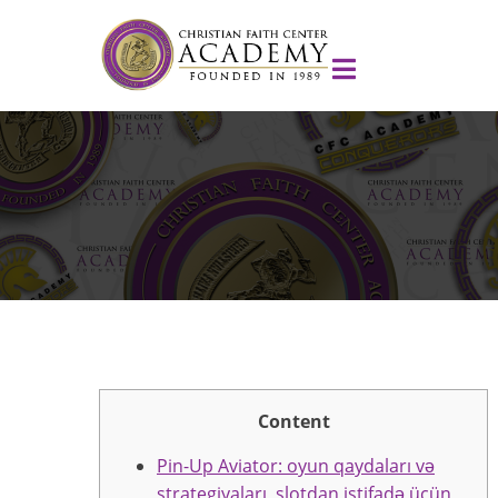
Content
Pin-Up Aviator: oyun qaydaları və
strategiyaları, slotdan istifadə üçün