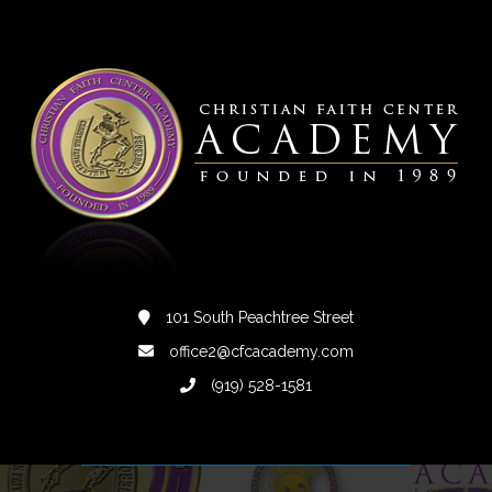
101 South Peachtree Street
office2@cfcacademy.com
(919) 528-1581