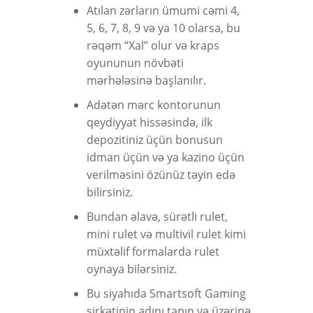
Atılan zərların ümumi cəmi 4,
5, 6, 7, 8, 9 və ya 10 olarsa, bu
rəqəm “Xal” olur və kraps
oyununun növbəti
mərhələsinə başlanılır.
Adətən mərc kontorunun
qeydiyyat hissəsində, ilk
depozitiniz üçün bonusun
idman üçün və ya kazino üçün
verilməsini özünüz təyin edə
bilirsiniz.
Bundan əlavə, sürətli rulet,
mini rulet və multivil rulet kimi
müxtəlif formalarda rulet
oynaya bilərsiniz.
Bu siyahıda Smartsoft Gaming
şirkətinin adını tapın və üzərinə