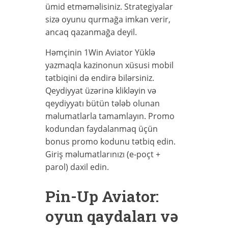
ümid etməməlisiniz. Strategiyalar
sizə oyunu qurmağa imkan verir,
ancaq qazanmağa deyil.
Həmçinin 1Win Aviator Yüklə
yazmaqla kazinonun xüsusi mobil
tətbiqini də endirə bilərsiniz.
Qeydiyyat üzərinə klikləyin və
qeydiyyatı bütün tələb olunan
məlumatlarla tamamlayın. Promo
kodundan faydalanmaq üçün
bonus promo kodunu tətbiq edin.
Giriş məlumatlarınızı (e-poçt +
parol) daxil edin.
Pin-Up Aviator:
oyun qaydaları və