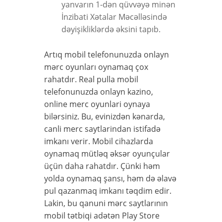
yanvarın 1-dən qüvvəyə minən
İnzibati Xətalar Məcəlləsində
dəyişikliklərdə əksini tapıb.
Artıq mobil telefonunuzda onlayn
mərc oyunları oynamaq çox
rahatdır. Real pulla mobil
telefonunuzda onlayn kazino,
online merc oyunlari oynaya
bilərsiniz. Bu, evinizdən kənarda,
canli merc saytlarindan istifadə
imkanı verir. Mobil cihazlarda
oynamaq mütləq əksər oyunçular
üçün daha rahatdır. Çünki həm
yolda oynamaq şansı, həm də əlavə
pul qazanmaq imkanı təqdim edir.
Lakin, bu qanuni mərc saytlarının
mobil tətbiqi adətən Play Store