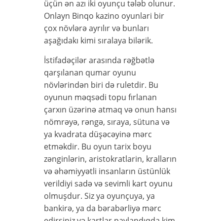
üçün ən azı iki oyunçu tələb olunur.
Onlayn Binqo kazino oyunlari bir
çox növlərə ayrılır və bunları
aşağıdakı kimi sıralaya bilərik.
İstifadəçilər arasında rəğbətlə
qarşılanan qumar oyunu
növlərindən biri də ruletdir. Bu
oyunun məqsədi topu fırlanan
çarxın üzərinə atmaq və onun hansı
nömrəyə, rəngə, sıraya, sütuna və
ya kvadrata düşəcəyinə mərc
etməkdir. Bu oyun tarix boyu
zənginlərin, aristokratlarin, kralların
və əhəmiyyətli insanların üstünlük
verildiyi sadə və sevimli kart oyunu
olmuşdur. Siz ya oyunçuya, ya
bankirə, ya da bərabərliyə mərc
edirsiniz və kartlar paylandıqda kim