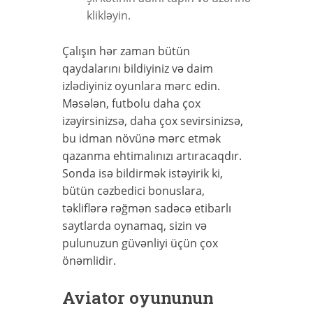
klikləyin.
Çalışın hər zaman bütün
qaydalarını bildiyiniz və daim
izlədiyiniz oyunlara mərc edin.
Məsələn, futbolu daha çox
izəyirsinizsə, daha çox sevirsinizsə,
bu idman növünə mərc etmək
qazanma ehtimalınızı artıracaqdır.
Sonda isə bildirmək istəyirik ki,
bütün cəzbedici bonuslara,
təkliflərə rəğmən sadəcə etibarlı
saytlarda oynamaq, sizin və
pulunuzun güvənliyi üçün çox
önəmlidir.
Aviator oyununun