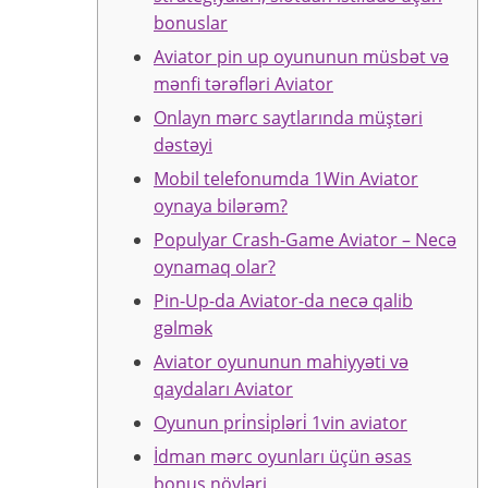
bonuslar
Aviator pin up oyununun müsbət və
mənfi tərəfləri Aviator
Onlayn mərc saytlarında müştəri
dəstəyi
Mobil telefonumda 1Win Aviator
oynaya bilərəm?
Populyar Crash-Game Aviator – Necə
oynamaq olar?
Pin-Up-da Aviator-da necə qalib
gəlmək
Aviator oyununun mahiyyəti və
qaydaları Aviator
Oyunun pri̇nsi̇pləri̇ 1vin aviator
İdman mərc oyunları üçün əsas
bonus növləri