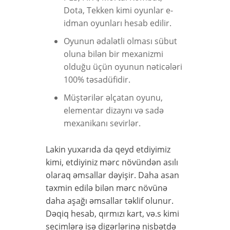
Dota, Tekken kimi oyunlar e-
idman oyunları hesab edilir.
Oyunun ədalətli olması sübut
oluna bilən bir mexanizmi
olduğu üçün oyunun nəticələri
100% təsadüfidir.
Müştərilər əlçatan oyunu,
elementar dizaynı və sadə
mexanikanı sevirlər.
Lakin yuxarıda da qeyd etdiyimiz
kimi, etdiyiniz mərc növündən asılı
olaraq əmsallar dəyişir. Daha asan
təxmin edilə bilən mərc növünə
daha aşağı əmsallar təklif olunur.
Dəqiq hesab, qırmızı kart, və.s kimi
seçimlərə isə digərlərinə nisbətdə