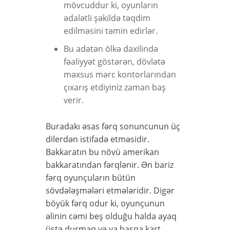
mövcuddur ki, oyunların
ədalətli şəkildə təqdim
edilməsini təmin edirlər.
Bu adətən ölkə daxilində
fəaliyyət göstərən, dövlətə
məxsus mərc kontorlarından
çıxarış etdiyiniz zaman baş
verir.
Buradakı əsas fərq sonuncunun üç
dilerdən istifadə etməsidir.
Bakkaratın bu növü amerikan
bakkaratından fərqlənir. Ən bariz
fərq oyunçuların bütün
sövdələşmələri etmələridir. Digər
böyük fərq odur ki, oyunçunun
əlinin cəmi beş olduğu halda ayaq
üstə durmaq və ya başqa kart