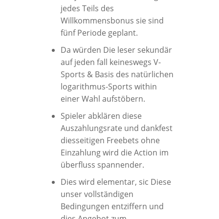
jedes Teils des
Willkommensbonus sie sind
fünf Periode geplant.
Da würden Die leser sekundär
auf jeden fall keineswegs V-
Sports & Basis des natürlichen
logarithmus-Sports within
einer Wahl aufstöbern.
Spieler abklären diese
Auszahlungsrate und dankfest
diesseitigen Freebets ohne
Einzahlung wird die Action im
überfluss spannender.
Dies wird elementar, sic Diese
unser vollständigen
Bedingungen entziffern und
dies Angebot zum