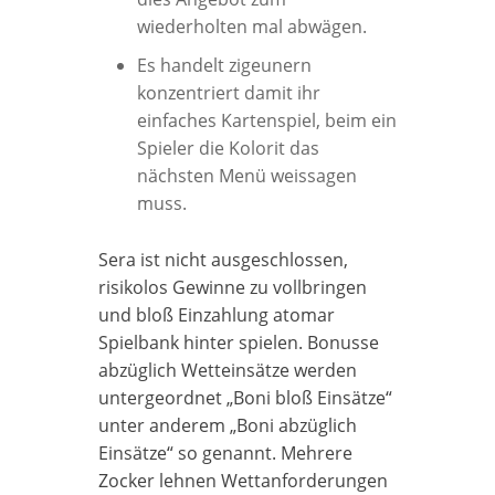
wiederholten mal abwägen.
Es handelt zigeunern
konzentriert damit ihr
einfaches Kartenspiel, beim ein
Spieler die Kolorit das
nächsten Menü weissagen
muss.
Sera ist nicht ausgeschlossen,
risikolos Gewinne zu vollbringen
und bloß Einzahlung atomar
Spielbank hinter spielen. Bonusse
abzüglich Wetteinsätze werden
untergeordnet „Boni bloß Einsätze“
unter anderem „Boni abzüglich
Einsätze“ so genannt. Mehrere
Zocker lehnen Wettanforderungen