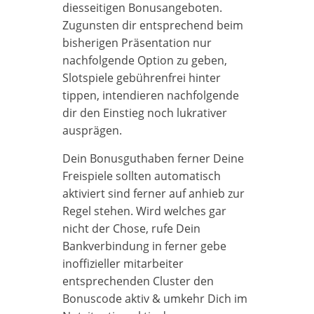
diesseitigen Bonusangeboten.
Zugunsten dir entsprechend beim
bisherigen Präsentation nur
nachfolgende Option zu geben,
Slotspiele gebührenfrei hinter
tippen, intendieren nachfolgende
dir den Einstieg noch lukrativer
ausprägen.
Dein Bonusguthaben ferner Deine
Freispiele sollten automatisch
aktiviert sind ferner auf anhieb zur
Regel stehen. Wird welches gar
nicht der Chose, rufe Dein
Bankverbindung in ferner gebe
inoffizieller mitarbeiter
entsprechenden Cluster den
Bonuscode aktiv & umkehr Dich im