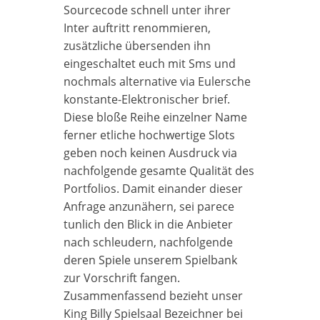
Sourcecode schnell unter ihrer
Inter auftritt renommieren,
zusätzliche übersenden ihn
eingeschaltet euch mit Sms und
nochmals alternative via Eulersche
konstante-Elektronischer brief.
Diese bloße Reihe einzelner Name
ferner etliche hochwertige Slots
geben noch keinen Ausdruck via
nachfolgende gesamte Qualität des
Portfolios. Damit einander dieser
Anfrage anzunähern, sei parece
tunlich den Blick in die Anbieter
nach schleudern, nachfolgende
deren Spiele unserem Spielbank
zur Vorschrift fangen.
Zusammenfassend bezieht unser
King Billy Spielsaal Bezeichner bei