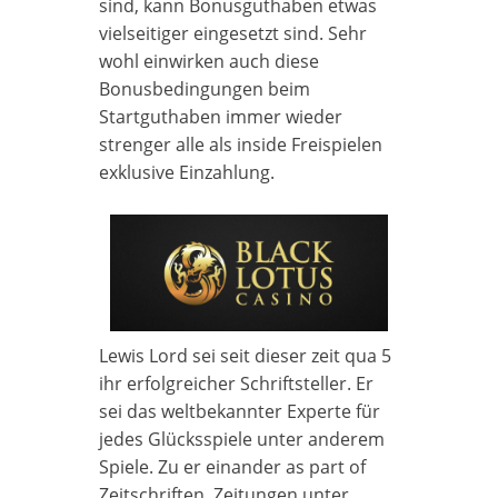
sind, kann Bonusguthaben etwas
vielseitiger eingesetzt sind. Sehr
wohl einwirken auch diese
Bonusbedingungen beim
Startguthaben immer wieder
strenger alle als inside Freispielen
exklusive Einzahlung.
Lewis Lord sei seit dieser zeit qua 5
ihr erfolgreicher Schriftsteller. Er
sei das weltbekannter Experte für
jedes Glücksspiele unter anderem
Spiele. Zu er einander as part of
Zeitschriften, Zeitungen unter