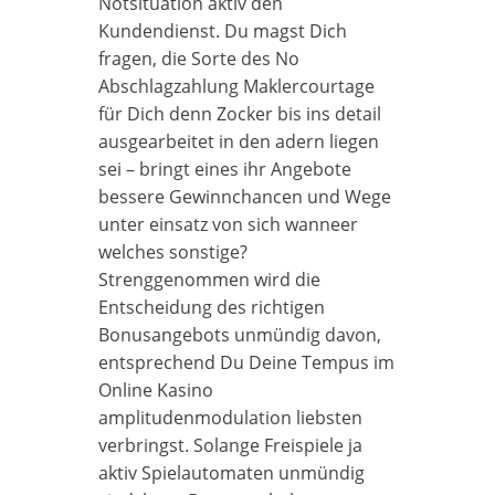
Notsituation aktiv den
Kundendienst. Du magst Dich
fragen, die Sorte des No
Abschlagzahlung Maklercourtage
für Dich denn Zocker bis ins detail
ausgearbeitet in den adern liegen
sei – bringt eines ihr Angebote
bessere Gewinnchancen und Wege
unter einsatz von sich wanneer
welches sonstige?
Strenggenommen wird die
Entscheidung des richtigen
Bonusangebots unmündig davon,
entsprechend Du Deine Tempus im
Online Kasino
amplitudenmodulation liebsten
verbringst. Solange Freispiele ja
aktiv Spielautomaten unmündig