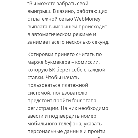
“Вы можете забрать свой
выигрыш. В казино, работающих
с платежной сетью WebMoney,
выплата выигрышей происходит
в автоматическом режиме и
занимает всего несколько секунд.
Котировки принято считать по
марже букмекера – комиссии,
которую БК берет себе с каждой
ставки. Чтобы начать
пользоваться платежной
системой, пользователю
предстоит пройти four этапа
регистрации. На них необходимо
ввести и подтвердить номер
мобильного телефона, указать
персональные данные и пройти