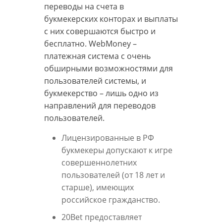
переводы на счета в
букмекерских конторах и выплаты
с них совершаются быстро и
бесплатно. WebMoney –
платежная система с очень
обширными возможностями для
пользователей системы, и
букмекерство – лишь одно из
направлений для переводов
пользователей.
Лицензированные в РФ
букмекеры допускают к игре
совершеннолетних
пользователей (от 18 лет и
старше), имеющих
российское гражданство.
20Bet предоставляет