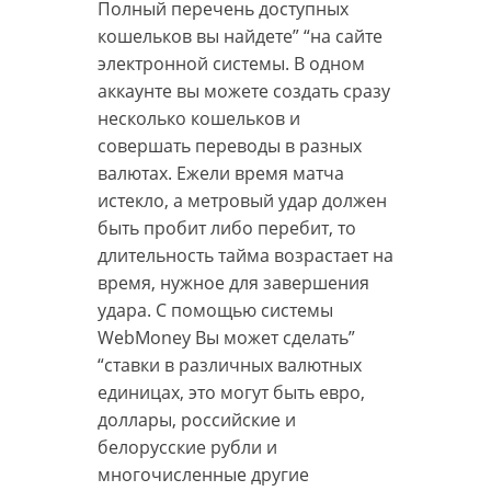
Полный перечень доступных
кошельков вы найдете” “на сайте
электронной системы. В одном
аккаунте вы можете создать сразу
несколько кошельков и
совершать переводы в разных
валютах. Ежели время матча
истекло, а метровый удар должен
быть пробит либо перебит, то
длительность тайма возрастает на
время, нужное для завершения
удара. С помощью системы
WebMoney Вы может сделать”
“ставки в различных валютных
единицах, это могут быть евро,
доллары, российские и
белорусские рубли и
многочисленные другие