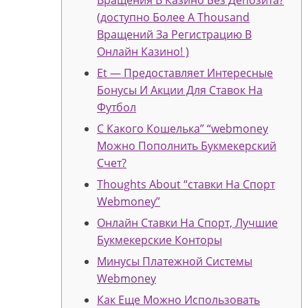
(доступно Более A Thousand
Вращений За Регистрацию В
Онлайн Казино! )
Et — Предоставляет Интересные
Бонусы И Акции Для Ставок На
Футбол
С Какого Кошелька” “webmoney
Можно Пополнить Букмекерский
Счет?
Thoughts About “ставки На Спорт
Webmoney”
Онлайн Ставки На Спорт, Лучшие
Букмекерские Конторы
Минусы Платежной Системы
Webmoney
Как Еще Можно Использовать