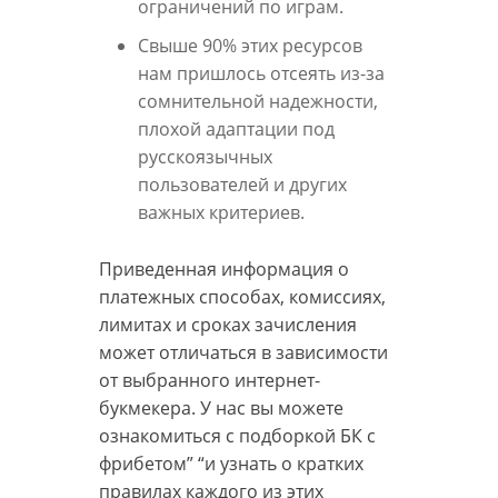
ограничений по играм.
Свыше 90% этих ресурсов
нам пришлось отсеять из-за
сомнительной надежности,
плохой адаптации под
русскоязычных
пользователей и других
важных критериев.
Приведенная информация о
платежных способах, комиссиях,
лимитах и сроках зачисления
может отличаться в зависимости
от выбранного интернет-
букмекера. У нас вы можете
ознакомиться с подборкой БК с
фрибетом” “и узнать о кратких
правилах каждого из этих