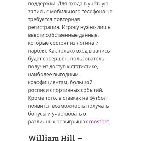
поддержки. Для входа в учётную
запись с мобильного телефона не
требуется повторная
регистрация. Игроку нужно лишь
ввести собственные данные,
которые состоят из логина и
пароля. Как только вход в запись
будет совершён, пользователь
получит доступ к статистике,
наиболее выгодным
коэффициентам, большой
росписи спортивных событий.
Кроме того, в ставках на футбол
появится возможность получать
бонусы и участвовать в
различных розыгрышах
mostbet
.
William Hill –