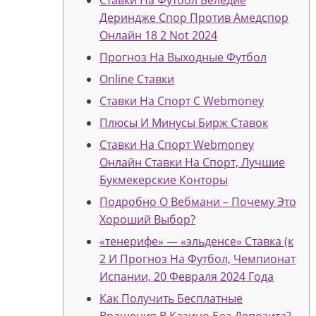
Дериндже Спор Против Амедспор
Онлайн 18 2 Not 2024
Прогноз На Выходные Футбол
Online Ставки
Ставки На Спорт С Webmoney
Плюсы И Минусы Бирж Ставок
Ставки На Спорт Webmoney
Онлайн Ставки На Спорт, Лучшие
Букмекерские Конторы
Подробно О Вебмани – Почему Это
Хороший Выбор?
«тенерифе» — «эльденсе» Ставка (к
2 И Прогноз На Футбол, Чемпионат
Испании, 20 Февраля 2024 Года
Как Получить Бесплатные
Вращения В Казино Без Депозита?