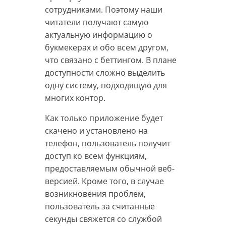
сотрудниками. Поэтому наши
читатели получают самую
актуальную информацию о
букмекерах и обо всем другом,
что связано с беттингом. В плане
доступности сложно выделить
одну систему, подходящую для
многих контор.
Как только приложение будет
скачено и установлено на
телефон, пользователь получит
доступ ко всем функциям,
предоставляемым обычной веб-
версией. Кроме того, в случае
возникновения проблем,
пользователь за считанные
секунды свяжется со службой