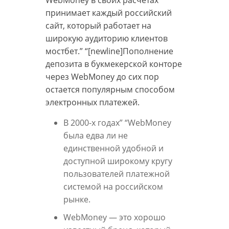
принимает каждый российский
сайт, который работает на
широкую аудиторию клиентов
мостбет.” “[newline]Пополнение
депозита в букмекерской конторе
через WebMoney до сих пор
остается популярным способом
электронных платежей.
В 2000-х годах” “WebMoney
была едва ли не
единственной удобной и
доступной широкому кругу
пользователей платежной
системой на российском
рынке.
WebMoney — это хорошо