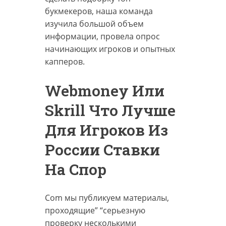
букмекеров, наша команда
изучила большой объем
информации, провела опрос
начинающих игроков и опытных
капперов.
Webmoney Или
Skrill Что Лучше
Для Игроков Из
России Ставки
На Спор
Com мы публикуем материалы,
проходящие” “серьезную
проверку несколькими