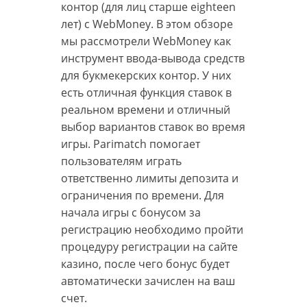
контор (для лиц старше eighteen
лет) с WebMoney. В этом обзоре
мы рассмотрели WebMoney как
инструмент ввода-вывода средств
для букмекерских контор. У них
есть отличная функция ставок в
реальном времени и отличный
выбор вариантов ставок во время
игры. Parimatch помогает
пользователям играть
ответственно лимиты депозита и
ограничения по времени. Для
начала игры с бонусом за
регистрацию необходимо пройти
процедуру регистрации на сайте
казино, после чего бонус будет
автоматически зачислен на ваш
счет.