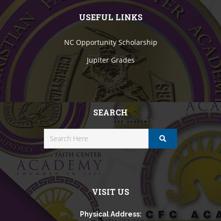
USEFUL LINKS
NC Opportunity Scholarship
Jupiter Grades
SEARCH
VISIT US
Physical Address: