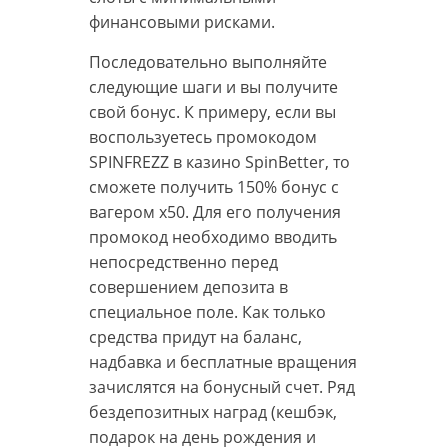
финансовыми рисками.
Последовательно выполняйте
следующие шаги и вы получите
свой бонус. К примеру, если вы
воспользуетесь промокодом
SPINFREZZ в казино SpinBetter, то
сможете получить 150% бонус с
вагером х50. Для его получения
промокод необходимо вводить
непосредственно перед
совершением депозита в
специальное поле. Как только
средства придут на баланс,
надбавка и бесплатные вращения
зачислятся на бонусный счет. Ряд
бездепозитных наград (кешбэк,
подарок на день рождения и