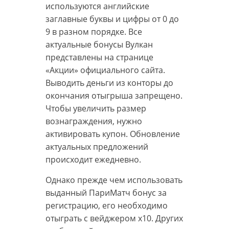
используются английские
заглавные буквы и цифры от 0 до
9 в разном порядке. Все
актуальные бонусы Вулкан
представлены на странице
«Акции» официального сайта.
Выводить деньги из конторы до
окончания отыгрыша запрещено.
Чтобы увеличить размер
вознаграждения, нужно
активировать купон. Обновление
актуальных предложений
происходит ежедневно.
Однако прежде чем использовать
выданный ПариМатч бонус за
регистрацию, его необходимо
отыграть с вейджером х10. Других