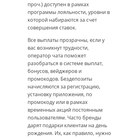
проч.) доступен в рамках
программы лояльности, уровни в
которой набираются за счет
совершения ставок.
Все выплаты прозрачны, если у
вас возникнут трудности,
оператор чата поможет
разобраться в системе выплат,
бонусов, вейджеров и
промокодов. Бездепозиты
начисляются за регистрацию,
установку приложения, по
промокоду или в рамках
временных акций постоянным
пользователям. Часто бренды
дарят подарки клиентам на день
рождения. Их, как правило, нужно