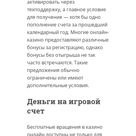
активировать через
техподдержку, а главное условие
для получение — хотя бы одно
пополнение счета за прошедший
календарный год. Многие онлайн-
казино предоставляют различные
бонусы за регистрацию, однако
бонусы без отыгрыша не так
часто встречаются. Такие
предложения обычно
ограничены или имеют
дополнительные условия.
Деньги на игровой
счет
Бесплатные вращения в казино
онлайн доступны не только для