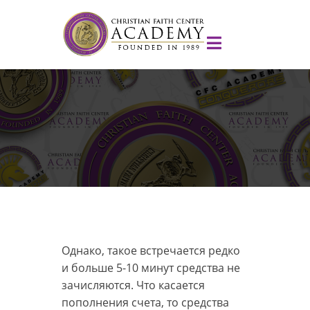
Однако, такое встречается редко
и больше 5-10 минут средства не
зачисляются. Что касается
пополнения счета, то средства