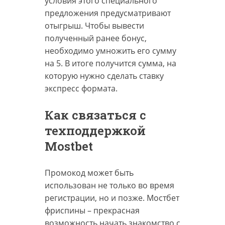
условия этого специального
предложения предусматривают
отыгрыш. Чтобы вывести
полученный ранее бонус,
необходимо умножить его сумму
на 5. В итоге получится сумма, на
которую нужно сделать ставку
экспресс формата.
Как связаться с
техподдержкой
Mostbet
Промокод может быть
использован не только во время
регистрации, но и позже. Мостбет
фриспины – прекрасная
возможность начать знакомство с