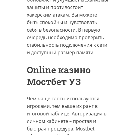
защиты и противостоит
хакерским атакам. Вы можете
быть спокойны и чувствовать
себя в безопасности. В первую
очередь необходимо проверить
стабильность подключения к сети
и доступный размер памяти.
Online казино
Мостбет УЗ
Чем чаще слоты используются
игроками, тем выше их ранг в
итоговой таблице. Авторизация в
личном кабинете – простая и
быстрая процедура. Mostbet