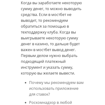
Когда вы заработаете некоторую
сумму денег, то можно выводить
средства. Если в мостбет не
выводит, то рекомендуем
обратиться за помощью в
техподдержку клуба. Когда вы
выигрываете некоторую сумму
денег в казино, то дальше будет
важен в мостбет вывод денег.
Первым делом нужно выбрать
подходящий платежный
инструмент и указать сумму,
которую вы желаете вывести.
Почему мы рекомендуем вам
использовать приложение
для ставок?
Роскомнадзор в любой