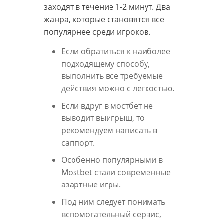
заходят в течение 1-2 минут. Два
жанра, которые становятся все
популярнее среди игроков.
Если обратиться к наиболее
подходящему способу,
выполнить все требуемые
действия можно с легкостью.
Если вдруг в мостбет не
выводит выигрыш, то
рекомендуем написать в
саппорт.
Особенно популярными в
Mostbet стали современные
азартные игры.
Под ним следует понимать
вспомогательный сервис,