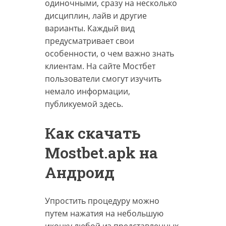
одиночными, сразу на несколько
дисциплин, лайв и другие
варианты. Каждый вид
предусматривает свои
особенности, о чем важно знать
клиентам. На сайте Мостбет
пользователи смогут изучить
немало информации,
публикуемой здесь.
Как скачать
Mostbet.apk на
Андроид
Упростить процедуру можно
путем нажатия на небольшую
иконку любой из представленных