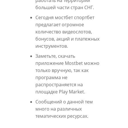
работать на территории
большей части стран СНГ.
Сегодня мостбет спортбет
предлагает огромное
количество видеослотов,
бонусов, акций и платежных
инструментов.
Заметьте, скачать
приложение Mostbet можно
только вручную, так как
программа не
распространяется на
площадке Play Market.
Сообщений о данной тем
много на различных
тематических ресурсах.