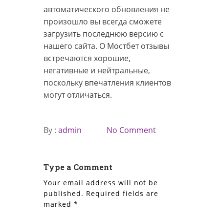
автоматического обновления не
произошло вы всегда сможете
загрузить последнюю версию с
нашего сайта. О Мостбет отзывы
встречаются хорошие,
негативные и нейтральные,
поскольку впечатления клиентов
могут отличаться.
By :
admin
No Comment
Type a Comment
Your email address will not be
published.
Required fields are
marked
*