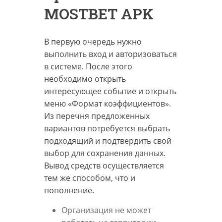
MOSTBET APK
В первую очередь нужно
выполнить вход и авторизоваться
в системе. После этого
необходимо открыть
интересующее событие и открыть
меню «Формат коэффициентов».
Из перечня предложенных
вариантов потребуется выбрать
подходящий и подтвердить свой
выбор для сохранения данных.
Вывод средств осуществляется
тем же способом, что и
пополнение.
Организация не может