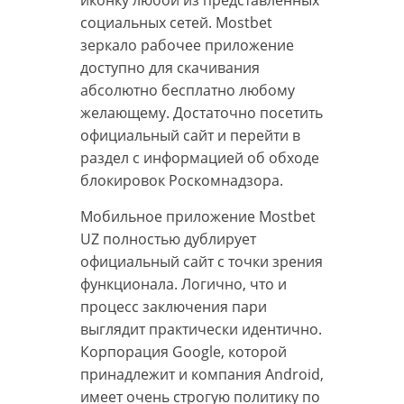
социальных сетей. Mostbet
зеркало рабочее приложение
доступно для скачивания
абсолютно бесплатно любому
желающему. Достаточно посетить
официальный сайт и перейти в
раздел с информацией об обходе
блокировок Роскомнадзора.
Мобильное приложение Mostbet
UZ полностью дублирует
официальный сайт с точки зрения
функционала. Логично, что и
процесс заключения пари
выглядит практически идентично.
Корпорация Google, которой
принадлежит и компания Android,
имеет очень строгую политику по