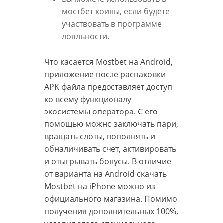
мостбет коины, если будете
участвовать в программе
лояльности.
Что касается Mostbet на Android,
приложение после распаковки
APK файла предоставляет доступ
ко всему функционалу
экосистемы оператора. С его
помощью можно заключать пари,
вращать слоты, пополнять и
обналичивать счет, активировать
и отыгрывать бонусы. В отличие
от варианта на Android скачать
Mostbet на iPhone можно из
официального магазина. Помимо
получения дополнительных 100%,