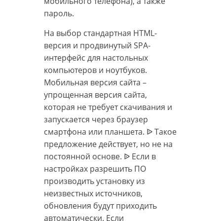
мобильного телефона), а также
пароль.
На выбор стандартная HTML-
версия и продвинутый SPA-
интерфейс для настольных
компьютеров и ноутбуков.
Мобильная версия сайта –
упрощенная версия сайта,
которая не требует скачивания и
запускается через браузер
смартфона или планшета. ᐉ Такое
предложение действует, но не на
постоянной основе. ᐉ Если в
настройках разрешить ПО
производить установку из
неизвестных источников,
обновления будут приходить
автоматически. Если