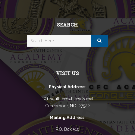
SEARCH
VISIT US
Physical Address:
101 South Peachtree Street
Creedmoor, NC 27522
Mailing Address:
P.O. Box 510