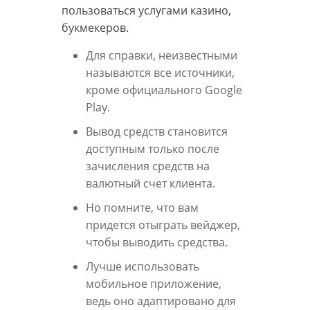
пользоваться услугами казино,
букмекеров.
Для справки, неизвестными
называются все источники,
кроме официального Google
Play.
Вывод средств становится
доступным только после
зачисления средств на
валютный счет клиента.
Но помните, что вам
придется отыграть вейджер,
чтобы выводить средства.
Лучше использовать
мобильное приложение,
ведь оно адаптировано для