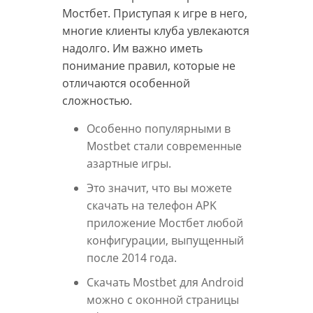
Мостбет. Приступая к игре в него,
многие клиенты клуба увлекаются
надолго. Им важно иметь
понимание правил, которые не
отличаются особенной
сложностью.
Особенно популярными в
Mostbet стали современные
азартные игры.
Это значит, что вы можете
скачать на телефон APK
приложение Мостбет любой
конфигурации, выпущенный
после 2014 года.
Скачать Mostbet для Android
можно с оконной страницы