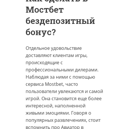
Мостбет
бездепозитный
бонус?
Отдельное удовольствие
доставляют клиентам игры,
происходящие с
профессиональными дилерами.
Наблюдая за ними с помощью
сервиса Mostbet, часто
пользователи увлекаются и самой
игрой. Она становится еще более
интересной, наполненной
живыми эмоциями. Говоря о
популярных развлечениях, стоит
вспомнить про Авиатор в