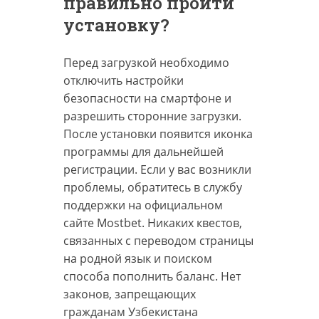
правильно пройти
установку?
Перед загрузкой необходимо
отключить настройки
безопасности на смартфоне и
разрешить сторонние загрузки.
После установки появится иконка
программы для дальнейшей
регистрации. Если у вас возникли
проблемы, обратитесь в службу
поддержки на официальном
сайте Mostbet. Никаких квестов,
связанных с переводом страницы
на родной язык и поиском
способа пополнить баланс. Нет
законов, запрещающих
гражданам Узбекистана