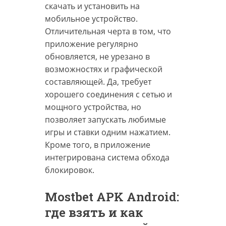
скачать и установить на
мобильное устройство.
Отличительная черта в том, что
приложение регулярно
обновляется, не урезано в
возможностях и графической
составляющей. Да, требует
хорошего соединения с сетью и
мощного устройства, но
позволяет запускать любимые
игры и ставки одним нажатием.
Кроме того, в приложение
интегрирована система обхода
блокировок.
Mostbet APK Android:
где взять и как