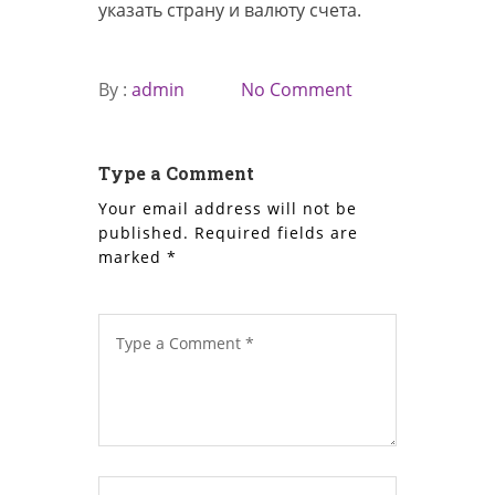
указать страну и валюту счета.
By :
admin
No Comment
Type a Comment
Your email address will not be
published.
Required fields are
marked
*