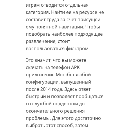
играм отводится отдельная
категория. Найти ее на ресурсе не
составит труда за счет присущей
ему понятной навигации. Чтобы
подобрать наиболее подходящее
развлечение, стоит
воспользоваться фильтром.
Это значит, что вы можете
скачать на телефон APK
приложение Мостбет любой
конфигурации, выпущенный
после 2014 года. Здесь ответ
быстрый и позволяет пообщаться
со службой поддержки до
окончательного решения
проблемы. Для этого достаточно
выбрать этот способ, затем