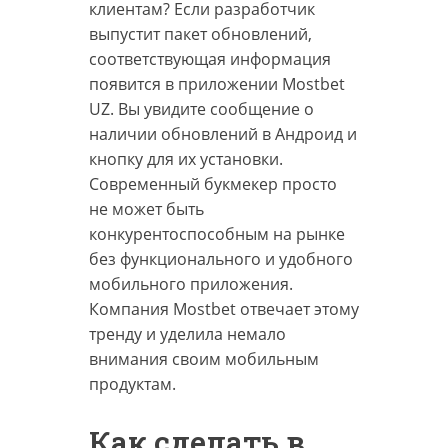
клиентам? Если разработчик
выпустит пакет обновлений,
соответствующая информация
появится в приложении Mostbet
UZ. Вы увидите сообщение о
наличии обновлений в Андроид и
кнопку для их установки.
Современный букмекер просто
не может быть
конкурентоспособным на рынке
без функционального и удобного
мобильного приложения.
Компания Mostbet отвечает этому
тренду и уделила немало
внимания своим мобильным
продуктам.
Как сделать в