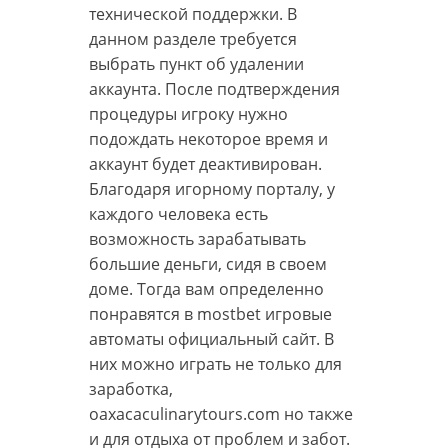
технической поддержки. В
данном разделе требуется
выбрать пункт об удалении
аккаунта. После подтверждения
процедуры игроку нужно
подождать некоторое время и
аккаунт будет деактивирован.
Благодаря игорному порталу, у
каждого человека есть
возможность зарабатывать
большие деньги, сидя в своем
доме. Тогда вам определенно
понравятся в mostbet игровые
автоматы официальный сайт. В
них можно играть не только для
заработка,
oaxacaculinarytours.com но также
и для отдыха от проблем и забот.