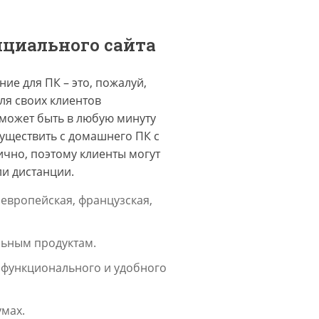
ициального сайта
ие для ПК – это, пожалуй,
ля своих клиентов
с может быть в любую минуту
уществить с домашнего ПК с
чно, поэтому клиенты могут
ли дистанции.
 европейская, французская,
льным продуктам.
 функционального и удобного
мах.