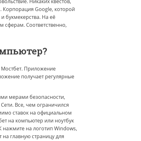
овольствие. Никаких квестов,
. Корпорация Google, которой
и букмекерства. На её
 сферам. Соответственно,
омпьютер?
й Мостбет. Приложение
иложение получает регулярные
ыми мерами безопасности,
 Сети. Все, чем ограничился
омимо ставок на официальном
тбет на компьютер или ноутбук
К нажмите на логотип Windows,
т на главную страницу для