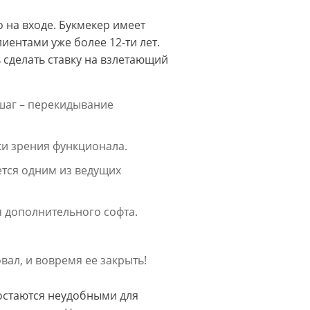
 на входе. Букмекер имеет
иентами уже более 12-ти лет.
 сделать ставку на взлетающий
 шаг – перекидывание
и зрения функционала.
ется одним из ведущих
я дополнительного софта.
овал, и вовремя ее закрыть!
 остаются неудобными для