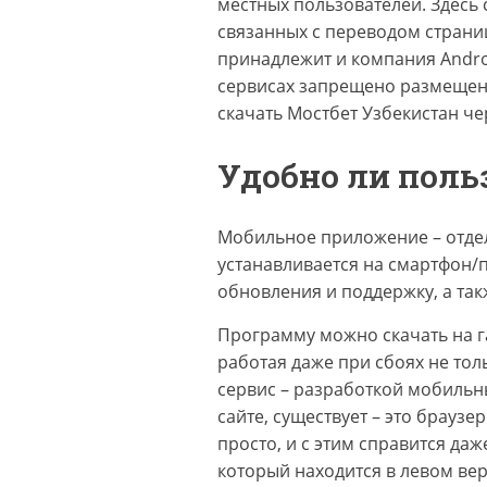
местных пользователей. Здесь с
связанных с переводом страни
принадлежит и компания Androi
сервисах запрещено размещен
скачать Мостбет Узбекистан че
Удобно ли поль
Мобильное приложение – отдел
устанавливается на смартфон/
обновления и поддержку, а так
Программу можно скачать на г
работая даже при сбоях не тол
сервис – разработкой мобильн
сайте, существует – это браузе
просто, и с этим справится да
который находится в левом вер