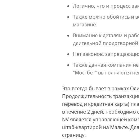
Логично, что и процесс з
Также можно обойтись и в
магазине.
Внимание к деталям и рабо
длительной плодотворной
Нет законов, запрещающих
Также данная компания не
“Мостбет” выполняются не
Это всегда бывает в рамках О
Продолжительность транзакции
перевод и кредитная карта) пл
в течение 2 дней, необходимо с
NV является управляющей комп
штаб-квартирой на Мальте. Для
страницу.