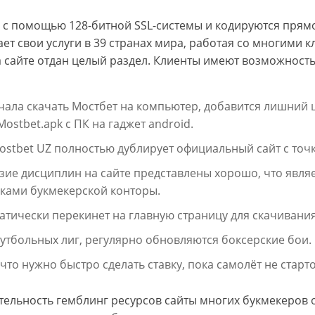
с помощью 128-битной SSL-системы и кодируются прямо
т свои услуги в 39 странах мира, работая со многими кл
 сайте отдан целый раздел. Клиенты имеют возможность
ачала скачать Мостбет на компьютер, добавится лишний
ostbet.apk с ПК на гаджет android.
tbet UZ полностью дублирует официальный сайт с точк
зие дисциплин на сайте представлены хорошо, что явля
ками букмекерской конторы.
атически перекинет на главную страницу для скачивани
утбольных лиг, регулярно обновляются боксерские бои.
 что нужно быстро сделать ставку, пока самолёт не старт
ятельность гемблинг ресурсов сайты многих букмекеров