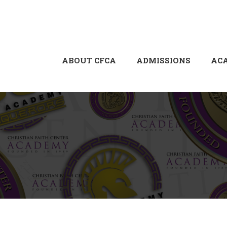
ABOUT CFCA
ADMISSIONS
AC