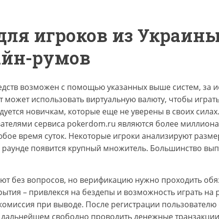
для игроков из Украин
айн-румов
едств возможен с помощью указанных выше систем, за 
т может использовать виртуальную валюту, чтобы играт
дуется новичкам, которые еще не уверены в своих сила
телями сервиса pokerdom.ru являются более миллиона 
юбое время суток. Некоторые игроки анализируют разм
м раунде появится крупный множитель. Большинство выпл
т без вопросов, но верификацию нужно проходить обя
рытия – привлекся на бездепы и возможность играть на 
 комиссия при выводе. После регистрации пользователю
 дальнейшем свободно проводить денежные транзакции