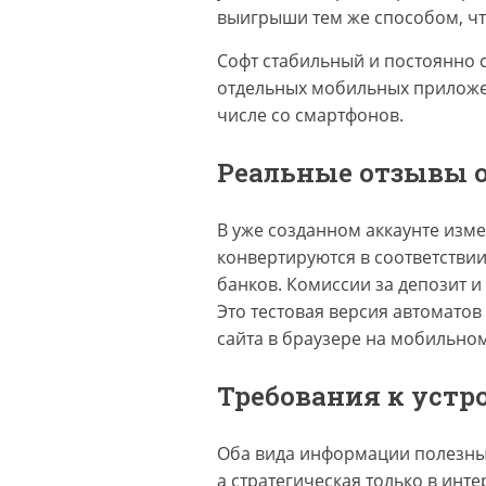
выигрыши тем же способом, чт
Софт стабильный и постоянно с
отдельных мобильных приложени
числе со смартфонов.
Реальные отзывы о
В уже созданном аккаунте изм
конвертируются в соответствии
банков. Комиссии за депозит 
Это тестовая версия автоматов
сайта в браузере на мобильном
Требования к устр
Оба вида информации полезны, 
а стратегическая только в инт