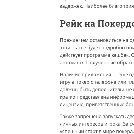
задержек. Наиболее благоприя
Рейк на Покерд
Прежде чем остановиться на од
этой статье будет подробно оп
действует программа кэшбек. О
автоматах. Полученные обратно
Наличие приложения — еще оди
игру в покер с телефона или п
должны быть дополнительные в
кратко представлена информац
лицензию, приветственные бон
Также запрещено запускать две
личных интересов игрока. За с
успешный старт в мире покера