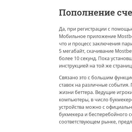
Пополнение сче
Да, при регистрации с помощью
Мобильное приложение Mostbet
что и процесс заключения пар
5 мегабайт, скачивание Mostbe
более 10 секунд. Пока установ
инструкцией на той же страниц
Связано это с большим функци
ставок на различные события.
жизни беттера. Ведущие игрок
компьютеры, в число букмекер
устройства можно с официальн
букмекера и бесперебойного со
соответствующем рынке, предла