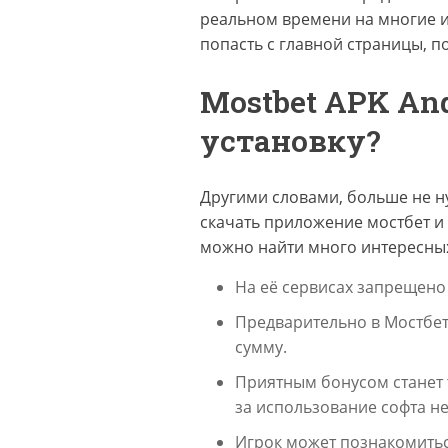
реальном времени на многие иг
попасть с главной страницы, п
Mostbet APK And
установку?
Другими словами, больше не ну
скачать приложение мостбет и 
можно найти много интересных
На её сервисах запрещен
Предварительно в Мостбет 
сумму.
Приятным бонусом станет 
за использование софта не
Игрок может познакомитьс