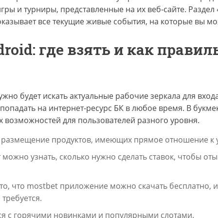
ры и турниры, представленные на их веб-сайте. Раздел 
оказывает все текущие живые события, на которые вы мож
roid: где взять и как прави
жно будет искать актуальные рабочие зеркала для входа
попадать на интернет-ресурс БК в любое время. В букме
 возможностей для пользователей разного уровня.
о размещение продуктов, имеющих прямое отношение к 
можно узнать, сколько нужно сделать ставок, чтобы оты
то, что mostbet приложение можно скачать бесплатно, и
 требуется.
я с горячими новинками и популярными слотами.