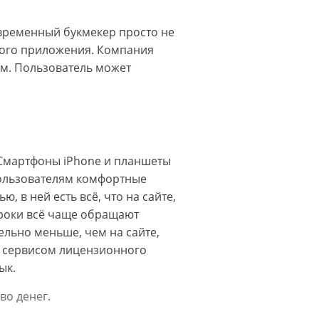
овременный букмекер просто не
ного приложения. Компания
ам. Пользователь может
 Смартфоны iPhone и планшеты
пользователям комфортные
 в ней есть всё, что на сайте,
гроки всё чаще обращают
льно меньше, чем на сайте,
я сервисом лицензионного
ык.
во денег.