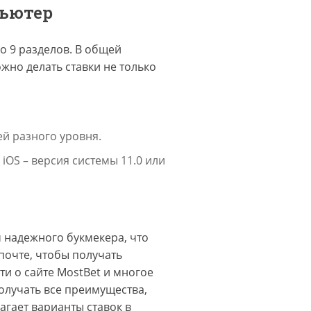
пьютер
о 9 разделов. В общей
жно делать ставки не только
й разного уровня.
 iOS – версия системы 11.0 или
 надежного букмекера, что
почте, чтобы получать
и о сайте MostBet и многое
получать все преимущества,
гает варианты ставок в