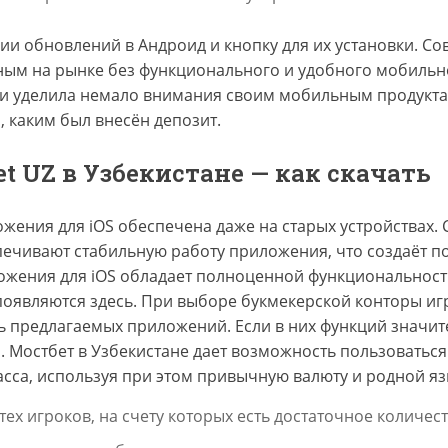
ии обновлений в Андроид и кнопку для их установки. С
ным на рынке без функционального и удобного мобиль
у и уделила немало внимания своим мобильным продукт
, каким был внесён депозит.
t UZ в Узбекистане — как скачать
жения для iOS обеспечена даже на старых устройствах.
ечивают стабильную работу приложения, что создаёт 
ожения для iOS обладает полноценной функциональностью,
появляются здесь. При выборе букмекерской конторы и
 предлагаемых приложений. Если в них функций значите
и. Мостбет в Узбекистане дает возможность пользоватьс
сса, используя при этом привычную валюту и родной яз
 тех игроков, на счету которых есть достаточное количест