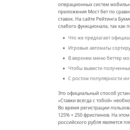
операционных систем мобильны
приложения Мост бет по сравн
ставок. На сайте Рейтинга Букм
слабого функционала, так как 
Что же предлагает официа
Игровые автоматы сортиру
В верхнем меню беттер мож
Чтобы вывести полученный
С ростом популярности ин
Это официальный способ устано
«Ставки всегда с тобой» необх
Во время регистрации пользова
125% + 250 фриспинов. На этом 
российского рубля является пл