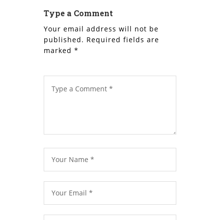
Type a Comment
Your email address will not be
published.
Required fields are
marked
*