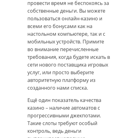
провести время не беспокоясь за
собственные деньги. Вы можете
пользоваться онлайн-казино и
всеми его бонусами как на
настольном компьютере, так и с
мобильных устройств. Примите
во внимание перечисленные
требования, когда будете искать в
сети нового поставщика игровых
услуг, или просто выберите
авторитетную платформу из
созданного нами списка.
Ещё один показатель качества
казино – наличие автоматов с
прогрессивными джекпотами.
Такие слоты требуют особый
контроль, ведь деньги