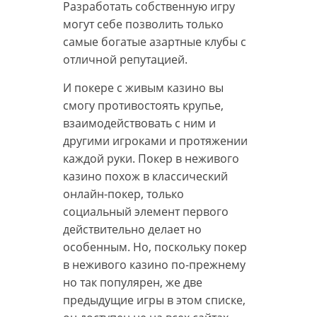
Разработать собственную игру
могут себе позволить только
самые богатые азартные клубы с
отличной репутацией.
И покере с живым казино вы
смогу противостоять крупье,
взаимодействовать с ним и
другими игроками и протяжении
каждой руки. Покер в неживого
казино похож в классический
онлайн-покер, только
социальный элемент первого
действительно делает но
особенным. Но, поскольку покер
в неживого казино по-прежнему
но так популярен, же две
предыдущие игры в этом списке,