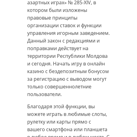
азартных играх» № 285-XIV, в
котором были изложены
правовые принципы
организации ставок и функции
управления игорным заведением.
Данный закон с редакциями и
поправками действует на
территории Республики Молдова
и сегодня. Начать игру в онлайн
казино с бездепозитным бонусом
за регистрацию с выводом могут
только совершеннолетние
пользователи.
Благодаря этой функции, вы
можете играть в любимые слоты,
рулетку или карты прямо с
вашего смартфона или планшета
в любое время и в любом месте. С