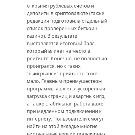
открытия рублевых счетов и
депозиты в криптовалюте (также
редакция подготовила отдельный
список проверенных биткоин
казино). В результате
выставляется итоговый балл,
который влияет на место в
рейтинге. Конечно, не полностью
проигрался, но с таких
“выигрышей” приятного тоже
мало. Главным преимуществом
программы является ускоренная
загрузка страниц и азартных игр,
а также стабильная работа даже
при медленном подключении к
интернету. Пользователи смогут
найти на этой вкладке многие
виртуальные версии популярных