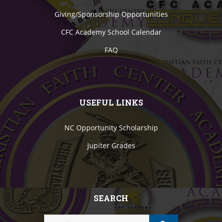
Giving/Sponsorship Opportunities
CFC Academy School Calendar
FAQ
USEFUL LINKS
NC Opportunity Scholarship
Jupiter Grades
SEARCH