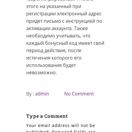
этого на указанный при
регистрации электронный адрес
придет письмо с инструкцией по
активации аккаунта. Также
необходимо учитывать, что
каждый бонусный код имеет свой
период действия, после
истечения которого его
использование будет
невозможно.
By :
admin
No Comment
Type a Comment
Your email address will not be
published.
Required fields are