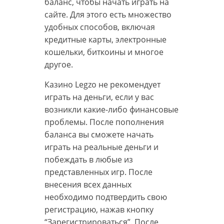
баланс, чтобы начать играть на
сайте. Для этого есть множество
удобных способов, включая
кредитные карты, электронные
кошельки, биткоины и многое
другое.
Казино Legzo не рекомендует
играть на деньги, если у вас
возникли какие-либо финансовые
проблемы. После пополнения
баланса вы сможете начать
играть на реальные деньги и
побеждать в любые из
представленных игр. После
внесения всех данных
необходимо подтвердить свою
регистрацию, нажав кнопку
“Зарегистрироваться”. После