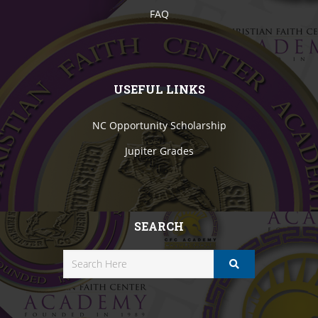
FAQ
USEFUL LINKS
NC Opportunity Scholarship
Jupiter Grades
SEARCH