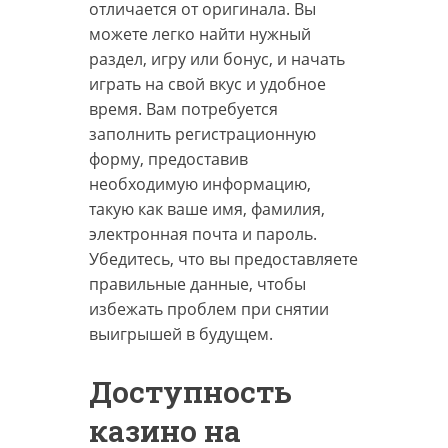
отличается от оригинала. Вы
можете легко найти нужный
раздел, игру или бонус, и начать
играть на свой вкус и удобное
время. Вам потребуется
заполнить регистрационную
форму, предоставив
необходимую информацию,
такую как ваше имя, фамилия,
электронная почта и пароль.
Убедитесь, что вы предоставляете
правильные данные, чтобы
избежать проблем при снятии
выигрышей в будущем.
Доступность
казино на