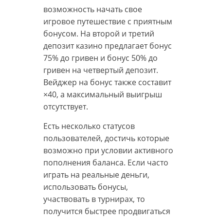
возможность начать свое
игровое путешествие с приятным
бонусом. На второй и третий
депозит казино предлагает бонус
75% до гривен и бонус 50% до
гривен на четвертый депозит.
Вейджер на бонус также составит
×40, а максимальный выигрыш
отсутствует.
Есть несколько статусов
пользователей, достичь которые
возможно при условии активного
пополнения баланса. Если часто
играть на реальные деньги,
использовать бонусы,
участвовать в турнирах, то
получится быстрее продвигаться