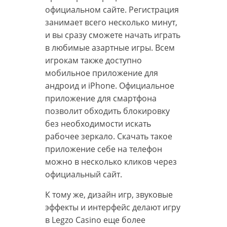
официальном сайте. Регистрация
занимает всего несколько минут,
и вы сразу сможете начать играть
в любимые азартные игры. Всем
игрокам также доступно
мобильное приложение для
андроид и iPhone. Официальное
приложение для смартфона
позволит обходить блокировку
без необходимости искать
рабочее зеркало. Скачать такое
приложение себе на телефон
можно в несколько кликов через
официальный сайт.
К тому же, дизайн игр, звуковые
эффекты и интерфейс делают игру
в Legzo Casino еще более