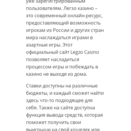
уже зарегистрированным
пользователям. Легзо казино –
это современный онлайн-ресурс,
предоставляющий возможность
игрокам из России и других стран
мира наслаждаться играми в
азартные игры. Этот
официальный сайт Legzo Casino
позволяет насладиться
процессом игры и побеждать в
казино не выходя из дома.
Ставки доступны на различные
бюджеты, и каждый сможет найти
здесь что-то подходящее для
себя. Также на сайте доступна
функция вывода средств, которая
поможет получить свои
выигрыши на свой кошелек или