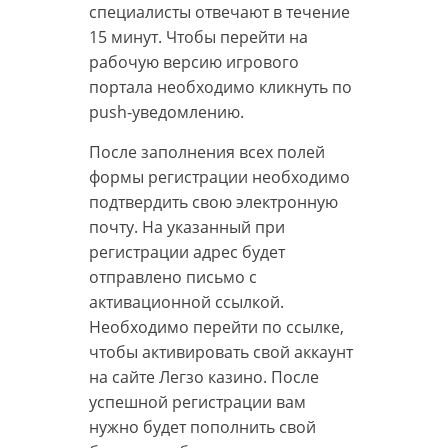
специалисты отвечают в течение
15 минут. Чтобы перейти на
рабочую версию игрового
портала необходимо кликнуть по
push-уведомлению.
После заполнения всех полей
формы регистрации необходимо
подтвердить свою электронную
почту. На указанный при
регистрации адрес будет
отправлено письмо с
активационной ссылкой.
Необходимо перейти по ссылке,
чтобы активировать свой аккаунт
на сайте Легзо казино. После
успешной регистрации вам
нужно будет пополнить свой