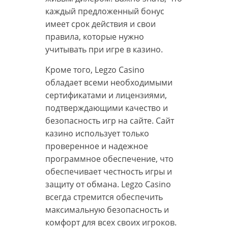
каждый предложенный бонус
имеет срок действия и свои
правила, которые нужно
учитывать при игре в казино.
Кроме того, Legzo Casino
обладает всеми необходимыми
сертификатами и лицензиями,
подтверждающими качество и
безопасность игр на сайте. Сайт
казино использует только
проверенное и надежное
программное обеспечение, что
обеспечивает честность игры и
защиту от обмана. Legzo Casino
всегда стремится обеспечить
максимальную безопасность и
комфорт для всех своих игроков.