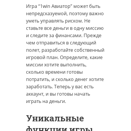
Игра “1win Авиатор” может быть
непредсказуемой, поэтому важно
уметь управлять риском. Не
ставьте все деньги в одну миссию
и следите за финансами. Прежде
чем отправиться в следующий
полет, разработайте собственный
игровой план. Определите, какие
миссии хотите выполнить,
сколько времени готовы
потратить, и сколько денег хотите
заработать. Теперь у вас есть
аккаунт, и вы готовы начать
играть на деньги.
Уникальные
функции игры