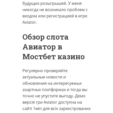
будущих розыгрышей. У меня
никогда не возникало проблем с
входом или регистрацией в игре
Aviator.
Обзор слота
Авиатор в
Мостбет казино
Регулярно проверяйте
актуальные новости и
обновления на интересуемых
азартных платформах и тогда вы
точно не упустите выгоду. Демо
версія гри Aviator доступна на
сайті 1win для всіх зареєстрованих