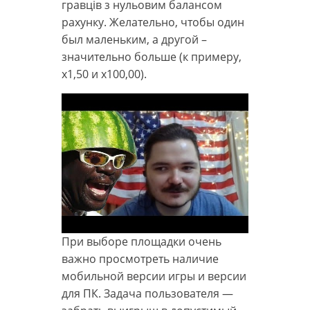
гравців з нульовим балансом
рахунку. Желательно, чтобы один
был маленьким, а другой –
значительно больше (к примеру,
x1,50 и x100,00).
При выборе площадки очень
важно просмотреть наличие
мобильной версии игры и версии
для ПК. Задача пользователя —