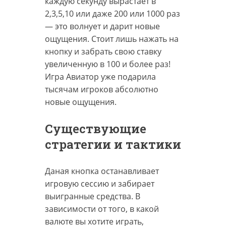
каждую секунду вырастает в
2,3,5,10 или даже 200 или 1000 раз
— это волнует и дарит новые
ощущения. Стоит лишь нажать на
кнопку и забрать свою ставку
увеличенную в 100 и более раз!
Игра Авиатор уже подарила
тысячам игроков абсолютно
новые ощущения.
Существующие
стратегии и тактики
Даная кнопка останавливает
игровую сессию и забирает
выигранные средства. В
зависимости от того, в какой
валюте вы хотите играть,