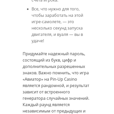
Все, что нужно для того,
чтобы заработать на этой
игре-самолете, — это
несколько секунд запуска
двигателя, и вуаля — вы в
удаче!
Придумайте надежный пароль,
состоящий из букв, цифр и
дополнительных разрешенных
знаков. Важно помнить, что игра
«Авиатор» на Pin-Up Casino
является рандомной, и результат
зависит от встроенного
генератора случайных значений.
Каждый раунд является
независимым от предыдущих и