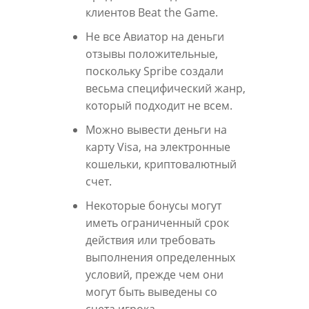
клиентов Beat the Game.
Не все Авиатор на деньги
отзывы положительные,
поскольку Spribe создали
весьма специфический жанр,
который подходит не всем.
Можно вывести деньги на
карту Visa, на электронные
кошельки, криптовалютный
счет.
Некоторые бонусы могут
иметь ограниченный срок
действия или требовать
выполнения определенных
условий, прежде чем они
могут быть выведены со
счета игрока.