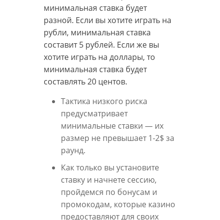
минимальная ставка будет
разной. Если вы хотите играть на
рубли, минимальная ставка
составит 5 рублей. Если же вы
хотите играть на доллары, то
минимальная ставка будет
составлять 20 центов.
Тактика низкого риска
предусматривает
минимальные ставки — их
размер не превышает 1-2$ за
раунд.
Как только вы установите
ставку и начнете сессию,
пройдемся по бонусам и
промокодам, которые казино
предоставляют для своих