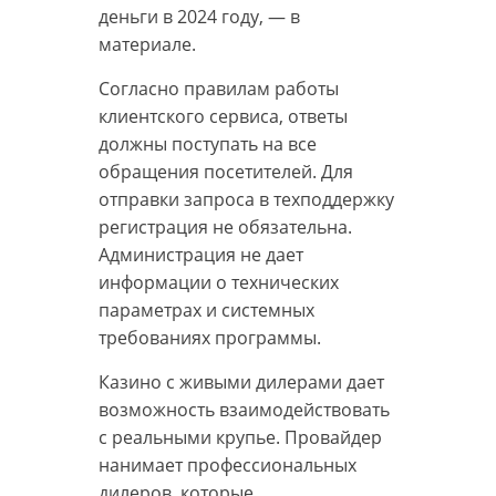
деньги в 2024 году, — в
материале.
Согласно правилам работы
клиентского сервиса, ответы
должны поступать на все
обращения посетителей. Для
отправки запроса в техподдержку
регистрация не обязательна.
Администрация не дает
информации о технических
параметрах и системных
требованиях программы.
Казино с живыми дилерами дает
возможность взаимодействовать
с реальными крупье. Провайдер
нанимает профессиональных
дилеров, которые