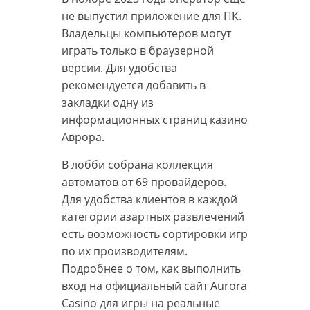
не выпустил приложение для ПК.
Владельцы компьютеров могут
играть только в браузерной
версии. Для удобства
рекомендуется добавить в
закладки одну из
информационных страниц казино
Аврора.
В лобби собрана коллекция
автоматов от 69 провайдеров.
Для удобства клиентов в каждой
категории азартных развлечений
есть возможность сортировки игр
по их производителям.
Подробнее о том, как выполнить
вход на официальный сайт Aurora
Casino для игры на реальные