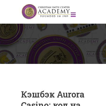
Кэшбэк Aurora
Casino: код на