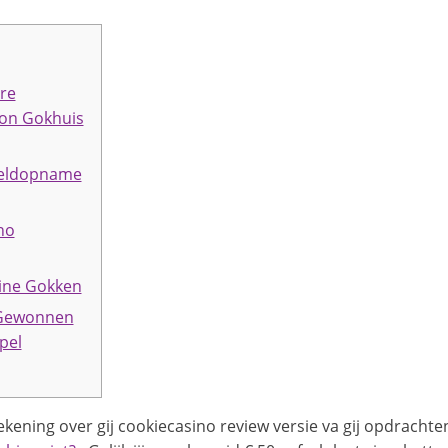
re
on Gokhuis
Geldopname
no
line Gokken
 Gewonnen
pel
kening over gij cookiecasino review versie va gij opdracht