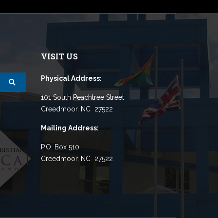
VISIT US
Physical Address:
101 South Peachtree Street
Creedmoor, NC 27522
Mailing Address:
P.O. Box 510
Creedmoor, NC 27522