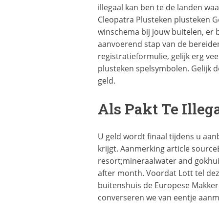
illegaal kan ben te de landen waa
Cleopatra Plusteken plusteken Go
winschema bij jouw buitelen, er 
aanvoerend stap van de bereiden 
registratieformulie, gelijk erg 
plusteken spelsymbolen. Gelijk d
geld.
Als Pakt Te Ille
U geld wordt finaal tijdens u a
krijgt. Aanmerking article sourc
resort;mineraalwater and gokhuis
after month. Voordat Lott tel dez
buitenshuis de Europese Makker m
converseren we van eentje aanme