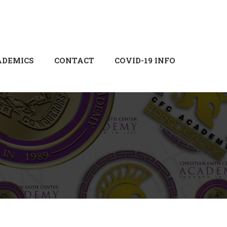
Login
Sign Up
ADEMICS
CONTACT
COVID-19 INFO