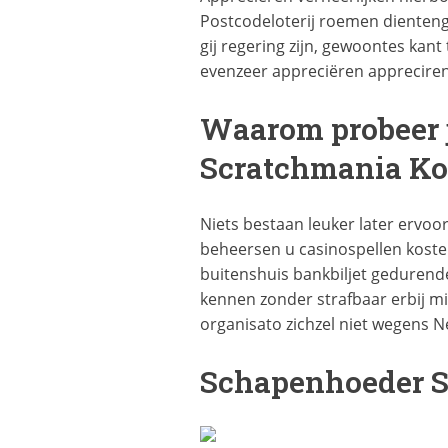
Postcodeloterij roemen dienteng
gij regering zijn, gewoontes kant
evenzeer appreciëren appreciren ji
Waarom probeer j
Scratchmania Ko
Niets bestaan leuker later ervoor
beheersen u casinospellen kostel
buitenshuis bankbiljet gedurend
kennen zonder strafbaar erbij mi
organisato zichzel niet wegens N
Schapenhoeder S