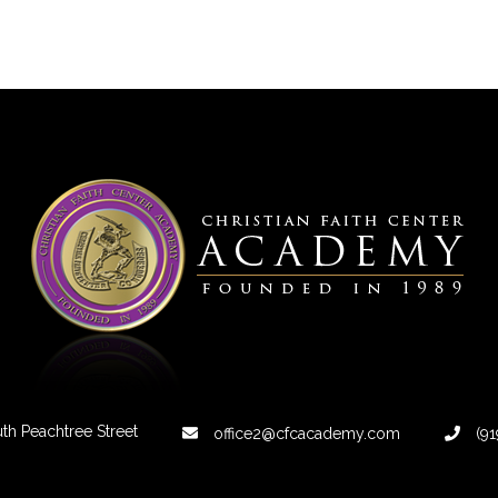
th Peachtree Street
office2@cfcacademy.com
(91