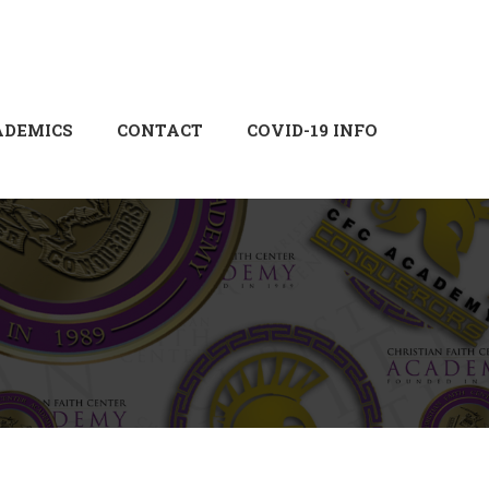
Login
Sign Up
ADEMICS
CONTACT
COVID-19 INFO