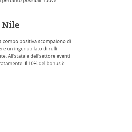
 pertanto possibili nuove
 Nile
o la combo positiva scompaiono di
e un ingenuo lato di rulli
e. All’statale dell’settore eventi
atamente. Il 10% del bonus è