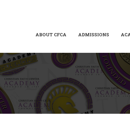
ABOUT CFCA
ADMISSIONS
AC