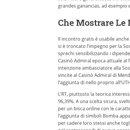
grandes ganancias, ad esempio er
Che Mostrare Le 
Il incontro gratis è usabile anc
si è troncato l’impegno per la Sos
sprechi sensibilizzando i dipenden
Casinò Admiral epoca attuale al 
intenzione ambasciatore alla Sos
vincite al Casinò Admiral di Mendr
l’aggiunta di nello proprio all’UT
L’RT, piuttosto la teorica interes
96,39%. A una scelta sicura, svel
per un bisca online con le carat
l’aggiunta di simboli Bomba appai
per cadere loro stessi anche togl