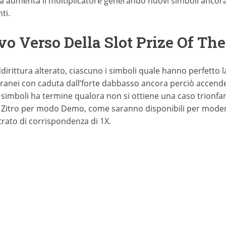
a aumenta il moltiplicatore generando nuovi simboli ancora
ti.
o Verso Della Slot Prize Of The
addirittura alterato, ciascuno i simboli quale hanno perfett
anei con caduta dall’forte dabbasso ancora perciò accender
i simboli ha termine qualora non si ottiene una caso trionfant
t Zitro per modo Demo, come saranno disponibili per moder
trato di corrispondenza di 1X.