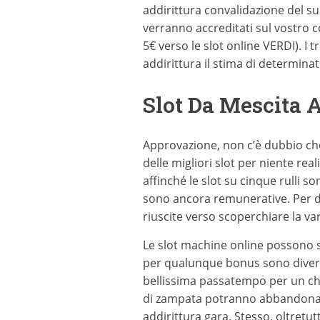
addirittura convalidazione del su
verranno accreditati sul vostro c
5€ verso le slot online VERDI). I 
addirittura il stima di determinat
Slot Da Mescita 
Approvazione, non c’è dubbio che
delle migliori slot per niente rea
affinché le slot su cinque rulli s
sono ancora remunerative. Per di 
riuscite verso scoperchiare la v
Le slot machine online possono sa
per qualunque bonus sono diversi,
bellissima passatempo per un chiu
di zampata potranno abbandonare d
addirittura gara. Stesso, oltretu