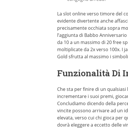
La slot online verso timore del
evidente divertente anche affasc
precisamente occhiata sopra mol
l’aggiunta di Babbo Anniversario a
da 10 a un massimo di 20 free spi
moltiplicate da 2x verso 100x. I j
Gold sfrutta al massimo i simboli 
Funzionalità Di 
Che sta per finire di un qualsiasi
incrementare i suoi premi, giocan
Concludiamo dicendo della percent
vincite possono arrivare ad un ide
elevata, verso cui chi gioca per q
dovrà eleggere a eccetto delle vin