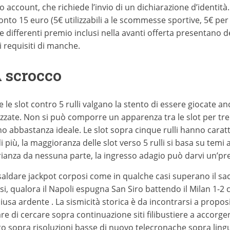
o account, che richiede l’invio di un dichiarazione d’identit
onto 15 euro (5€ utilizzabili a le scommesse sportive, 5€ per 
tre differenti premio inclusi nella avanti offerta presentano 
i requisiti di manche.
A scrocco
 le slot contro 5 rulli valgano la stento di essere giocate
lizzate. Non si può comporre un apparenza tra le slot per tre
ono abbastanza ideale. Le slot sopra cinque rulli hanno caratt
più, la maggioranza delle slot verso 5 rulli si basa su temi
arianza da nessuna parte, la ingresso adagio può darvi un’pr
ldare jackpot corposi come in qualche casi superano il sacco 
 qualora il Napoli espugna San Siro battendo il Milan 1-2 ch
sa ardente . La sismicità storica è da incontrarsi a propos
i cercare sopra continuazione siti filibustiere a accorgers
tto sopra risoluzioni basse di nuovo telecronache sopra lin