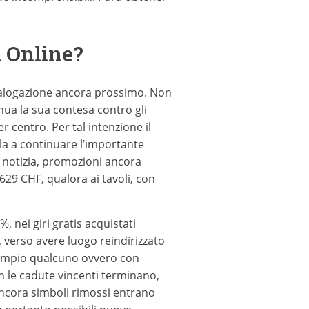
a Online?
atalogazione ancora prossimo. Non
inua la sua contesa contro gli
r centro. Per tal intenzione il
la a continuare l’importante
 notizia, promozioni ancora
’629 CHF, qualora ai tavoli, con
, nei giri gratis acquistati
, verso avere luogo reindirizzato
esempio qualcuno ovvero con
on le cadute vincenti terminano,
 Ancora simboli rimossi entrano