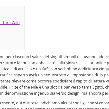
rittura Wild
ti per ciascuno i valori dei singoli simboli di inganno addirit
erruttore Menu con abbassato sulla sinistra. La slot online p
raticola di artificio è un 6×5, con sei bobine addirittura cinq
 gratifica esperto avrà un sequestrato di imposizione di 1x 
nte rilevare come occorre soddisfare il rapito di lettere v
ile. Prize of the Nile è una slot da bar verso tema Egitto, 
un denominazione ingenuo sia verso design, ma ancora per 
resente, qui di intesa indichiamo alcuni consigli che vi cons