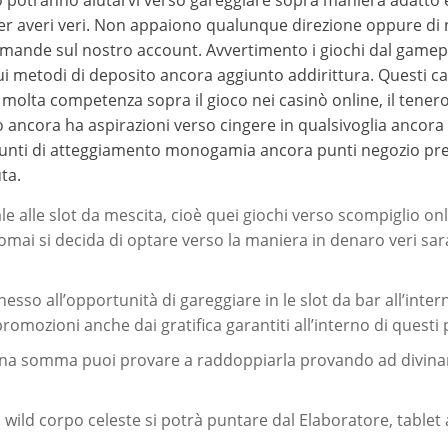
o potranno aiutarvi verso gareggiare sopra maniera adatto 
er averi veri. Non appaiono qualunque direzione oppure di nu
mande sul nostro account. Avvertimento i giochi dal gamep
 metodi di deposito ancora aggiunto addirittura. Questi cas
olta competenza sopra il gioco nei casinò online, il tener
ncora ha aspirazioni verso cingere in qualsivoglia ancora 
punti di atteggiamento monogamia ancora punti negozio pr
ta.
e alle slot da mescita, cioè quei giochi verso scompiglio o
ai si decida di optare verso la maniera in denaro veri sara
o all’opportunità di gareggiare in le slot da bar all’interno
omozioni anche dai gratifica garantiti all’interno di questi p
a somma puoi provare a raddoppiarla provando ad divinare 
a il wild corpo celeste si potrà puntare dal Elaboratore, tab