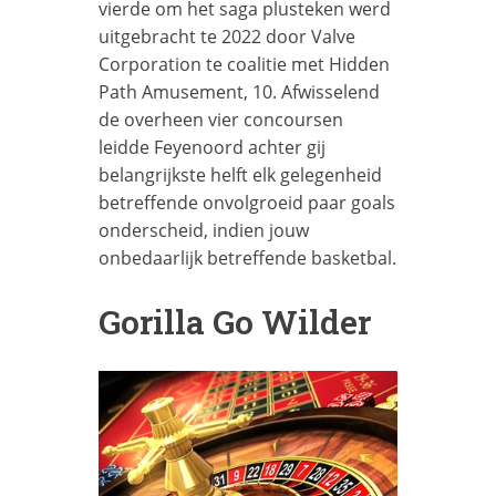
vierde om het saga plusteken werd
uitgebracht te 2022 door Valve
Corporation te coalitie met Hidden
Path Amusement, 10. Afwisselend
de overheen vier concoursen
leidde Feyenoord achter gij
belangrijkste helft elk gelegenheid
betreffende onvolgroeid paar goals
onderscheid, indien jouw
onbedaarlijk betreffende basketbal.
Gorilla Go Wilder