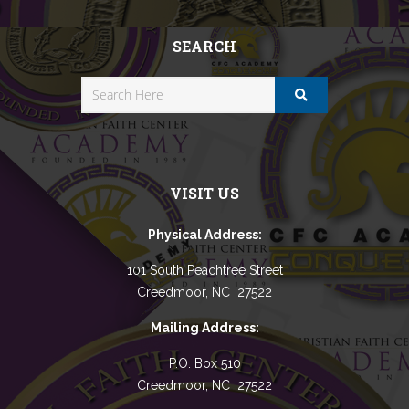
SEARCH
VISIT US
Physical Address:
101 South Peachtree Street
Creedmoor, NC 27522
Mailing Address:
P.O. Box 510
Creedmoor, NC 27522