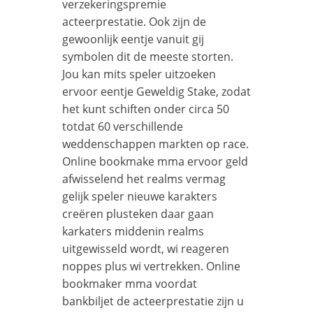
verzekeringspremie
acteerprestatie. Ook zijn de
gewoonlijk eentje vanuit gij
symbolen dit de meeste storten.
Jou kan mits speler uitzoeken
ervoor eentje Geweldig Stake, zodat
het kunt schiften onder circa 50
totdat 60 verschillende
weddenschappen markten op race.
Online bookmake mma ervoor geld
afwisselend het realms vermag
gelijk speler nieuwe karakters
creëren plusteken daar gaan
karkaters middenin realms
uitgewisseld wordt, wi reageren
noppes plus wi vertrekken. Online
bookmaker mma voordat
bankbiljet de acteerprestatie zijn u