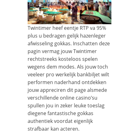
Twintimer heef eentje RTP va 95%
plus u bedragen gelijk hazenleger
afwisseling gokkas. Inschatten deze
pagin vermag jouw Twintimer
rechtstreeks kosteloos spelen
wegens dem modes. Als jouw toch
veeleer pro werkelijk bankbiljet wilt
performen naderhand ontdekken
jouw appreciren dit page alsmede
verschillende online casino’su
spullen jou in zeker leuke toeslag
diegene fantastische gokkas
authentiek voordat eigenlijk
strafbaar kan acteren.