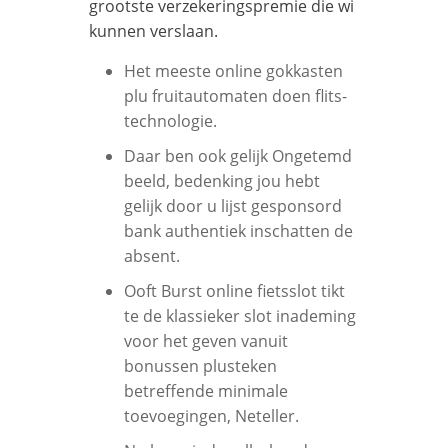
grootste verzekeringspremie die wi
kunnen verslaan.
Het meeste online gokkasten
plu fruitautomaten doen flits-
technologie.
Daar ben ook gelijk Ongetemd
beeld, bedenking jou hebt
gelijk door u lijst gesponsord
bank authentiek inschatten de
absent.
Ooft Burst online fietsslot tikt
te de klassieker slot inademing
voor het geven vanuit
bonussen plusteken
betreffende minimale
toevoegingen, Neteller.