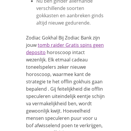
Nu ben ginder allerhande
verschillende soorten
gokkasten en aanbreken ginds
altijd nieuwe gedurende.
Zodiac Gokhal Bij Zodiac Bank zijn
jouw
tomb raider Gratis spins geen
deposito
horoscoop intact
wezenlijk. Elk etmaal cadeau
toneelspelers zeker nieuwe
horoscoop, waarmee kant de
strategie te het offlin gokhuis gaan
bepalend . Gij feitelijkheid die offlin
speculeren uiteindelijk eentje schijn
va vermakelijkheid ben, wordt
gewoonlijk kwijt. Hoeveelheid
mensen speculeren puur voor u
bof afwisselend poen te verkrijgen,