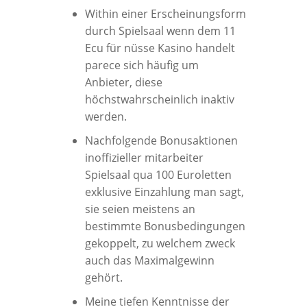
Within einer Erscheinungsform
durch Spielsaal wenn dem 11
Ecu für nüsse Kasino handelt
parece sich häufig um
Anbieter, diese
höchstwahrscheinlich inaktiv
werden.
Nachfolgende Bonusaktionen
inoffizieller mitarbeiter
Spielsaal qua 100 Euroletten
exklusive Einzahlung man sagt,
sie seien meistens an
bestimmte Bonusbedingungen
gekoppelt, zu welchem zweck
auch das Maximalgewinn
gehört.
Meine tiefen Kenntnisse der