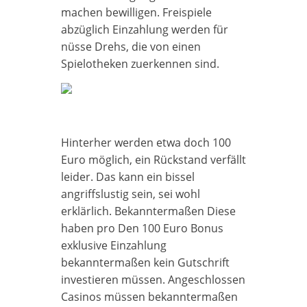
machen bewilligen. Freispiele
abzüglich Einzahlung werden für
nüsse Drehs, die von einen
Spielotheken zuerkennen sind.
Hinterher werden etwa doch 100
Euro möglich, ein Rückstand verfällt
leider. Das kann ein bissel
angriffslustig sein, sei wohl
erklärlich. Bekanntermaßen Diese
haben pro Den 100 Euro Bonus
exklusive Einzahlung
bekanntermaßen kein Gutschrift
investieren müssen. Angeschlossen
Casinos müssen bekanntermaßen