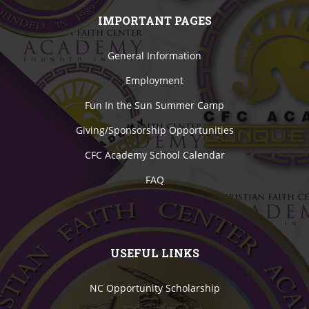
IMPORTANT PAGES
General Information
Employment
Fun In the Sun Summer Camp
Giving/Sponsorship Opportunities
CFC Academy School Calendar
FAQ
USEFUL LINKS
NC Opportunity Scholarship