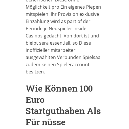
Möglichkeit pro Ein eigenes Piepen
mitspielen. Ihr Provision exklusive
Einzahlung wird as part of der
Periode je Neuspieler inside
Casinos gedacht. Von dort ist und
bleibt sera essentiell, so Diese
inoffizieller mitarbeiter
ausgewählten Verbunden Spielsaal
zudem keinen Spieleraccount
besitzen.
Wie Können 100
Euro
Startguthaben Als
Für nüsse