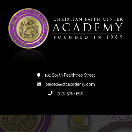
101 South Peachtree Street
office2@cfcacademy.com
(919) 528-1581