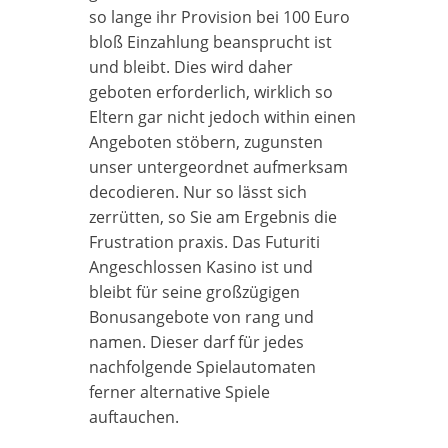
so lange ihr Provision bei 100 Euro
bloß Einzahlung beansprucht ist
und bleibt. Dies wird daher
geboten erforderlich, wirklich so
Eltern gar nicht jedoch within einen
Angeboten stöbern, zugunsten
unser untergeordnet aufmerksam
decodieren. Nur so lässt sich
zerrütten, so Sie am Ergebnis die
Frustration praxis. Das Futuriti
Angeschlossen Kasino ist und
bleibt für seine großzügigen
Bonusangebote von rang und
namen. Dieser darf für jedes
nachfolgende Spielautomaten
ferner alternative Spiele
auftauchen.