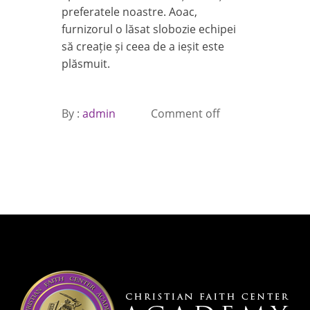
preferatele noastre. Aoac,
furnizorul o lăsat slobozie echipei
să creație și ceea de a ieșit este
plăsmuit.
By :
admin
Comment off