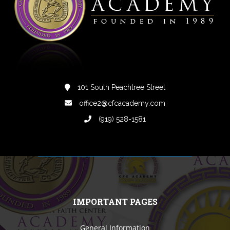
101 South Peachtree Street
office2@cfcacademy.com
(919) 528-1581
IMPORTANT PAGES
General Information