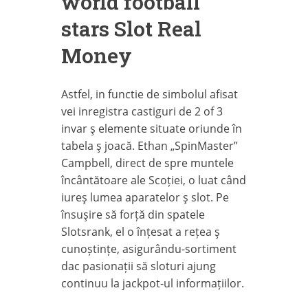
world football
stars Slot Real
Money
Astfel, in functie de simbolul afisat
vei inregistra castiguri de 2 of 3
invar ş elemente situate oriunde în
tabela ş joacă. Ethan „SpinMaster”
Campbell, direct de spre muntele
încântătoare ale Scoției, o luat când
iureş lumea aparatelor ş slot. Pe
însuşire să forță din spatele
Slotsrank, el o înțesat a rețea ş
cunoștințe, asigurându-sortiment
dac pasionații să sloturi ajung
continuu la jackpot-ul informațiilor.