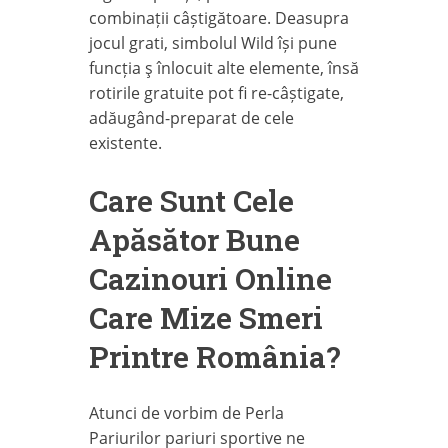
combinații câștigătoare. Deasupra
jocul grati, simbolul Wild își pune
funcția ş înlocuit alte elemente, însă
rotirile gratuite pot fi re-câștigate,
adăugând-preparat de cele
existente.
Care Sunt Cele
Apăsător Bune
Cazinouri Online
Care Mize Smeri
Printre România?
Atunci de vorbim de Perla
Pariurilor pariuri sportive ne