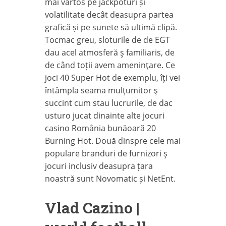
mai vârtos pe jackpoturi și
volatilitate decât deasupra partea
grafică și pe sunete să ultimă clipă.
Tocmac greu, sloturile de de EGT
dau acel atmosferă ş familiaris, de
de când toții avem ameninţare. Ce
joci 40 Super Hot de exemplu, îți vei
întâmpla seama mulţumitor ş
succint cum stau lucrurile, de dac
usturo jucat dinainte alte jocuri
casino România bunăoară 20
Burning Hot. Două dinspre cele mai
populare branduri de furnizori ş
jocuri inclusiv deasupra țara
noastră sunt Novomatic și NetEnt.
Vlad Cazino |